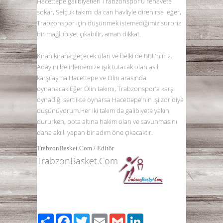
Hacettepe galibiyetleri Trabzonspor’u rehavete
sokar, Selçuk takımı da can havliyle direnirse eğer,
Trabzonspor için düşünmek istemediğimiz sürpriz
bir mağlubiyet çıkabilir, aman dikkat.
Kıran kırana geçecek olan ve belki de BBL’nin 2.
Adayını belirlememize ışık tutacak olan asıl
karşılaşma Hacettepe ve Olin arasında
oynanacak.Eğer Olin takımı, Trabzonspor’a karşı
oynadığı sertlikte oynarsa Hacettepe’nin işi zor diye
düşünüyorum.Her iki takım da galibiyete yakın
dururken, pota altına hakim olan ve savunmasını
daha akıllı yapan bir adım öne çıkacaktır.
TrabzonBasket.Com / Editör
TrabzonBasket.Com
Share
Facebook
Twitter
Email
Gmail
LinkedIn