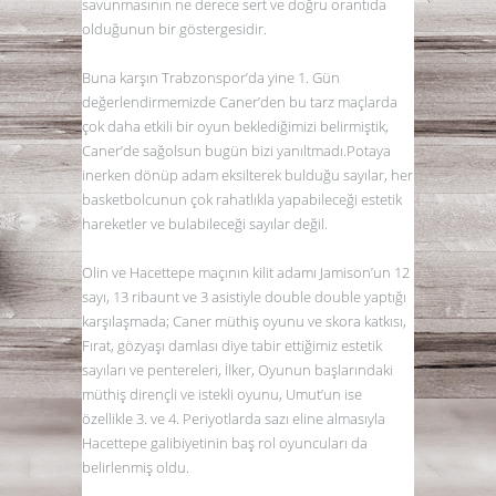
savunmasının ne derece sert ve doğru orantıda
olduğunun bir göstergesidir.
Buna karşın Trabzonspor’da yine 1. Gün
değerlendirmemizde Caner’den bu tarz maçlarda
çok daha etkili bir oyun beklediğimizi belirmiştik,
Caner’de sağolsun bugün bizi yanıltmadı.Potaya
inerken dönüp adam eksilterek bulduğu sayılar, her
basketbolcunun çok rahatlıkla yapabileceği estetik
hareketler ve bulabileceği sayılar değil.
Olin ve Hacettepe maçının kilit adamı Jamison’un 12
sayı, 13 ribaunt ve 3 asistiyle double double yaptığı
karşılaşmada; Caner müthiş oyunu ve skora katkısı,
Fırat, gözyaşı damlası diye tabir ettiğimiz estetik
sayıları ve pentereleri, İlker, Oyunun başlarındaki
müthiş dirençli ve istekli oyunu, Umut’un ise
özellikle 3. ve 4. Periyotlarda sazı eline almasıyla
Hacettepe galibiyetinin baş rol oyuncuları da
belirlenmiş oldu.