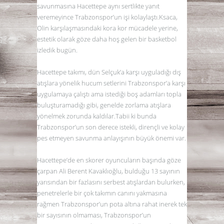
savunmasına Hacettepe aynı sertlikte yanıt
veremeyince Trabzonspor’un işi kolaylaştı.Ksaca,
Olin karşılaşmasındaki kora kor mücadele yerine,
estetik olarak göze daha hoş gelen bir basketbol
izledik bugün.
Hacettepe takımı, dün Selçuk’a karşı uyguladığı dış
atışlara yönelik hucum setlerini Trabzonspor’a karşı
uygulamaya çalıştı ama istediği boş adamları topla
buluşturamadığı gibi, genelde zorlama atışlara
yönelmek zorunda kaldılar.Tabii ki bunda
Trabzonspor’un son derece istekli, dirençli ve kolay
pes etmeyen savunma anlayışının büyük önemi var.
Hacettepe’de en skorer oyuncuların başında göze
çarpan Ali Berent Kavaklıoğlu, bulduğu 13 sayının
yarısından bir fazlasını serbest atışlardan bulurken,
penetrelerle bir çok takımın canını yakmasına
rağmen Trabzonspor’un pota altına rahat inerek tek
bir sayısının olmaması, Trabzonspor’un