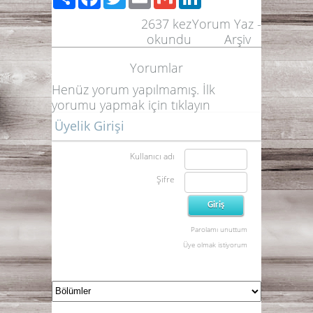
2637
kez
Yorum Yaz
-
okundu
Arşiv
Yorumlar
Henüz yorum yapılmamış. İlk
yorumu yapmak için
tıklayın
Üyelik Girişi
Kullanıcı adı
Şifre
Parolamı unuttum
Üye olmak istiyorum