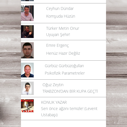
Ceyhun Dündar
Komşuda Hüzün
Türker Metin Onur
Uyuyan Şehir!
Emre Ergenç
Henüz Hazır Değiliz
Gürbüz Gürbüzoğulları
Psikofizik Parametreler
Oğuz Zeytin
TRABZON’DAN BİR KUPA GEÇTİ
KONUK YAZAR
Sen önce ağzını temizle! (Levent
Ustabaşı)