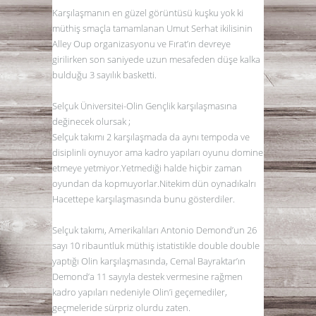
Karşılaşmanın en güzel görüntüsü kuşku yok ki
müthiş smaçla tamamlanan Umut Serhat ikilisinin
Alley Oup organizasyonu ve Fırat’ın devreye
girilirken son saniyede uzun mesafeden düşe kalka
bulduğu 3 sayılık basketti.
Selçuk Üniversitei-Olin Gençlik karşılaşmasına
değinecek olursak ;
Selçuk takımı 2 karşılaşmada da aynı tempoda ve
disiplinli oynuyor ama kadro yapıları oyunu domine
etmeye yetmiyor.Yetmediği halde hiçbir zaman
oyundan da kopmuyorlar.Nitekim dün oynadıkalrı
Hacettepe karşılaşmasında bunu gösterdiler.
Selçuk takımı, Amerikalıları Antonio Demond’un 26
sayı 10 ribauntluk müthiş istatistikle double double
yaptığı Olin karşılaşmasında, Cemal Bayraktar’ın
Demond’a 11 sayıyla destek vermesine rağmen
kadro yapıları nedeniyle Olin’i geçemediler,
geçmeleride sürpriz olurdu zaten.