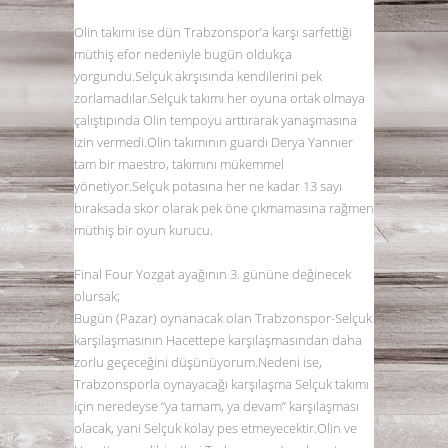
Olin takımı ise dün Trabzonspor’a karşı sarfettiği
müthiş efor nedeniyle bugün oldukça
yorgundu.Selçuk akrşısında kendilerini pek
zorlamadılar.Selçuk takımı her oyuna ortak olmaya
çalıştıpında Olin tempoyu arttırarak yanaşmasına
izin vermedi.Olin takımının guardı Derya Yannıer
tam bir maestro, takımını mükemmel
yönetiyor.Selçuk potasına her ne kadar 13 sayı
bıraksada skor olarak pek öne çıkmamasına rağmen
müthiş bir oyun kurucu.
Final Four Yozgat ayağının 3. gününe değinecek
olursak;
Bugün (Pazar) oynanacak olan Trabzonspor-Selçuk
karşılaşmasının Hacettepe karşılaşmasından daha
zorlu geçeceğini düşünüyorum.Nedeni ise,
Trabzonsporla oynayacağı karşılaşma Selçuk takımı
için neredeyse “ya tamam, ya devam” karşılaşması
olacak, yani Selçuk kolay pes etmeyecektir.Olin ve