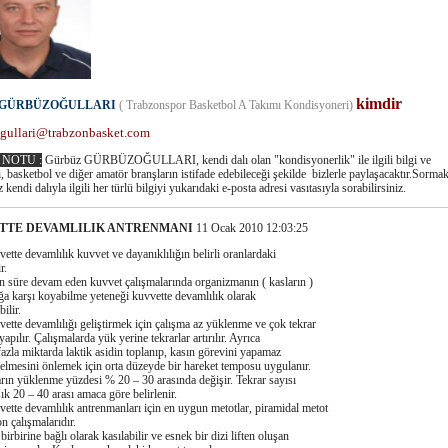
kimdir
z GÜRBÜZOĞULLARI
( Trabzonspor Basketbol A Takımı Kondisyoneri)
gullari@trabzonbasket.com
 NOTU :
Gürbüz GÜRBÜZOĞULLARI, kendi dalı olan "kondisyonerlik" ile ilgili bilgi ve
i, basketbol ve diğer amatör branşların istifade edebileceği şekilde bizlerle paylaşacaktır.Sorma
z kendi dalıyla ilgili her türlü bilgiyi yukarıdaki e-posta adresi vasıtasıyla sorabilirsiniz.
TTE DEVAMLILIK ANTRENMANI
11 Ocak 2010 12:03:25
 devamlılık kuvvet ve dayanıklılığın belirli oranlardaki
r.
e devam eden kuvvet çalışmalarında organizmanın ( kasların )
a karşı koyabilme yeteneği kuvvette devamlılık olarak
ilir.
 devamlılığı geliştirmek için çalışma az yüklenme ve çok tekrar
 yapılır. Çalışmalarda yük yerine tekrarlar artırılır. Ayrıca
fazla miktarda laktik asidin toplanıp, kasın görevini yapamaz
lmesini önlemek için orta düzeyde bir hareket temposu uygulanır.
rın yüklenme yüzdesi % 20 – 30 arasında değişir. Tekrar sayısı
şık 20 – 40 arası amaca göre belirlenir.
 devamlılık antrenmanları için en uygun metotlar, piramidal metot
n çalışmalarıdır.
rine bağlı olarak kasılabilir ve esnek bir dizi liften oluşan