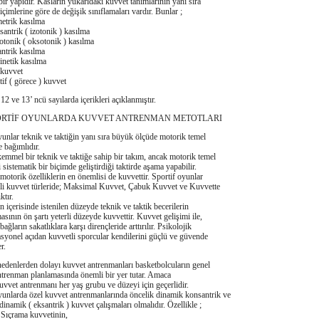
bir yapıdır. Kasların yukarıdaki kuvvet tanımlarının yanı sıra
içimlerine göre de değişik sınıflamaları vardır. Bunlar ;
ik kasılma
ik ( izotonik ) kasılma
ik ( oksotonik ) kasılma
ik kasılma
tik kasılma
uvvet
( görece ) kuvvet
13’ ncü sayılarda içerikleri açıklanmıştır.
İF OYUNLARDA KUVVET ANTRENMAN METOTLARI
yunlar teknik ve taktiğin yanı sıra büyük ölçüde motorik temel
e bağımlıdır.
 bir teknik ve taktiğe sahip bir takım, ancak motorik temel
i sistematik bir biçimde geliştirdiği taktirde aşama yapabilir.
motorik özelliklerin en önemlisi de kuvvettir. Sportif oyunlar
rli kuvvet türleride; Maksimal Kuvvet, Çabuk Kuvvet ve Kuvvette
ktır.
isinde istenilen düzeyde teknik ve taktik becerilerin
sının ön şartı yeterli düzeyde kuvvettir. Kuvvet gelişimi ile,
ağların sakatlıklara karşı dirençleride arttırılır. Psikolojik
syonel açıdan kuvvetli sporcular kendilerini güçlü ve güvende
r.
lerden dolayı kuvvet antrenmanları basketbolcuların genel
ntrenman planlamasında önemli bir yer tutar. Amaca
uvvet antrenmanı her yaş grubu ve düzeyi için geçerlidir.
yunlarda özel kuvvet antrenmanlarında öncelik dinamik konsantrik ve
dinamik ( eksantrik ) kuvvet çalışmaları olmalıdır. Özellikle ;
ama kuvvetinin,