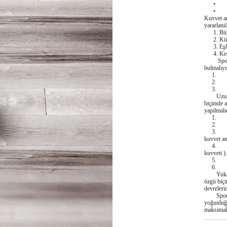
• Atış (
• Sprint
Kuvvet an
yararlanıl
1. Büyük
2. Küçük 
3. Eşli 
4. Kendi
Sportif 
bulmalıyı
1. Oyunc
2. Hangi
3. Hangi
Uzun süre
biçimde a
yapılmalıd
1. Kas 
2. İntra
3. Kas y
kuvvet a
4. Çabuk
kuvveti ).
5. Kuvv
6. Tekni
Yukarıda
özgü biçi
devreleri
Sportif 
yoğunluğu
maksimal 