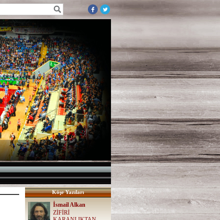
Köşe Yazıları
İsmail Alkan
ZİFİRİ
KARANLIKTAN