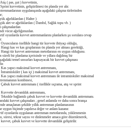
 pas, şut ) kuvvetinin,
 kuvvetinin, geliştirilmesi ön planda yer alır.
trenmanlarının uygulanışında aşağıdaki çalışma türlerinden
ır;
 ağırlıklardan ( Halter )
alet ve ağırlıklardan ( Dambıl, Sağlık topu vb. )
çalışmalardan
 vücut ağırlığımızdan.
oyunlarda kuvvet antrenmanlarını planlarken şu sorulara cevap
z:
uların özellikle hangi tür kuvvete ihtiyaçı olduğu,
 kas ve kas gruplarının ön planda yer alması gerektiği,
 tür kuvvet antrenman metotlarının en uygun olduğunu.
li bir planlama içerisinde ve yıllara dağılmış bir
şağıdaki temel unsurları kapsayacak bir kuvvet çalışması
ır.
yapıcı maksimal kuvvet antrenmanı,
müsküler ( kas içi ) maksimal kuvvet antrenmanı,
apıcı maksimal kuvvet antrenmanı ile intramüsküler maksimal
ntrenmanının kombinesi,
 kuvvet antrenmanı ( özellikle sıçrama, atış ve sprint
ette devamlılık antrenmanı,
kle bağlantılı çabuk kuvvet ve kuvvette devamlılık antrenmanı.
ki kuvvet çalışmaları ; genel anlamda ve daha sonra branşa
mde amaçlanan şekilde yıllık antrenman planlamasının
ne uygun biçimde yapılırsa değer ve anlam kazanır.
oyunlarda uygulanan antrenman metotlarında, yüklenmenin
, süresi, tekrar sayısı ve dinlenmeler amaca göre düzenlenerek,
kuvvet, çabuk kuvvet ve kuvvette devamlılık geliştirilir.