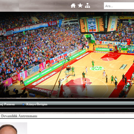
aj Panosu
Künye/İletişim
e Devamlılık Antrenmanı