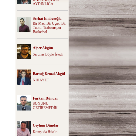
AYDINLIĞA
Serhat Emirzeoğlu
Bir Maç, Bir Uçak, Bir
Tutku: Trabzonspor
Basketbol
Alper Akgün
k
Sarunas Böyle İstedi
Bartuğ Kemal Akgül
NİHAYET
Furkan Dündar
SONUNU
GETİREMEDİK
Ceyhun Dündar
Komşuda Hüzün