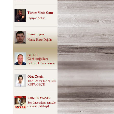
Türker Metin Onur
Uyuyan Şehir!
Emre Ergenç
Henüz Hazır Değiliz
Gürbüz
Gürbüzoğulları
Psikofizik Parametreler
Oğuz Zeytin
TRABZON’DAN BİR
KUPA GEÇTİ
KONUK YAZAR
Sen önce ağzını temizle!
(Levent Ustabaşı)