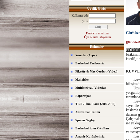
Üyelik Girişi
Kullanıcı adı
Şifre
Gürbü
Parolamı unuttum
Üye olmak istiyorum
gurbuzo
Bölümler
EDİTÖR
birikimin
Yazarlar (Arşiv)
istediğini
Basketbol Tarihçemiz
KUVVE
Fikstür & Maç Özetleri (Video)
Kuvvette
Makaleler
bileşimidi
Multimedya / Videolar
Uzun sür
yorgunluğ
Röportajlar
tanımlanab
Kuvvette
TB2L/Final Four (2009-2010)
sayısı ile
kaslarda 
Antrenman Bilimi
duruma ge
Çalışmala
Sporcu Sağlığı
ise yakla
Kuvvette
Basketbol Spor Okulları
ve istasyo
Kas birbi
Amatör Kulüplerimiz