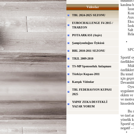
bütünsel 
kasılma b
Videolar
İzometr
Konsantr
TBL 2024-2025 SEZONU
Auxoton
Eksantr
EUROCHALLENGE F4 2015 /
İzokine
TRABZON
Salt k
Relatif 
POTA ARKASI (Arşiv)
• 12 ve 
Şampiyonluğun Öyküsü
SPORT
BBL 2010-2011 SEZONU
Sportif o
TB2L 2009-2010
özellikler
Mükemmel
TS-MP Sponsorluk Anlaşması
özellikler
Bu temel 
Türkiye Kupası-2011
için geçe
Karışık Videolar
Devamlılı
Oyun içer
TBL FEDERASYON KUPASI
uygulanma
2025
eklem ve b
ve motiva
YAPAY ZEKA DESTEKLİ
hissederle
YAZAR YORUM
Bu neden
ve özel a
yönelik k
Sportif o
negatif – 
• Sıçr