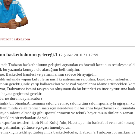
rabzonbasket.com
n basketbolunun geleceği-1
17 Şubat 2010 21:17:59
ımda Trabzon basketbolunun gelişimi açısından en önemli konunun tesisleşme ol
ek bu yazımda konuyu ele alacağımı belirtmiştim.
me, Basketbol hamlesi ve yatırımlarının sadece bir ayağıdır.
iddi anlamda yapan kulüplerin nasıl ki antrenman salonları, kondisyon salonları,
rının gerektiğinde yatıp kalkacakları ve sosyal yaşamlarını idame ettirecekleri ko
i var, Trabzonsor ismini taşıyan bu oluşumun da bu kriterleri en ince ayrıntısına kad
hayata geçirmesi gerekir.
 de, ne durumdayız acaba ?
ralık bir binada.Antrenman salonu ve maç salonu tüm salon sporlarıyla uğraşan ku
llanımında ve antrenman saati için neredeyse bir birlerini boğazlayacak durumdala
isyon salonu olmadığı gibi sporcularımızın ve teknik heyetimizin dinlenip zaman
lecekleri bir mekanları da yok.
kspor’un tesislerini, bir Final Koleji’nin, Hacettepe’nin basketbol ve amatör branş
rı yatırımları görünce açıkçası imreniyoruz.
r etmek için teklif götürdüğümüz basketbolcular, Trabzon’a Trabzonspor markası v