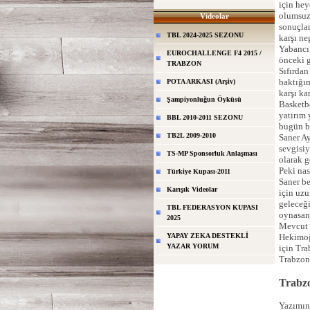
için hey
olumsuzl
Videolar
sonuçlar
TBL 2024-2025 SEZONU
karşı ne
Yabancı
EUROCHALLENGE F4 2015 /
önceki g
TRABZON
Sıfırdan
baktığım
POTA ARKASI (Arşiv)
karşı ka
Şampiyonluğun Öyküsü
Basketbo
yatırım 
BBL 2010-2011 SEZONU
bugün b
TB2L 2009-2010
Saner A
sevgisi
TS-MP Sponsorluk Anlaşması
olarak g
Peki nas
Türkiye Kupası-2011
Saner be
Karışık Videolar
için uzu
geleceğ
TBL FEDERASYON KUPASI
oynasanı
2025
Mevcut 
YAPAY ZEKA DESTEKLİ
Hekimoğ
YAZAR YORUM
için Tra
Trabzon
Trabzo
Yazımın