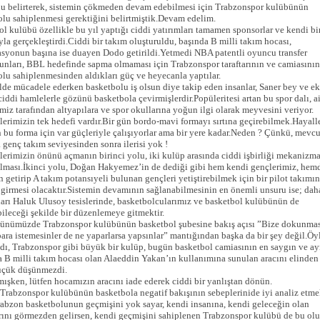
u belirterek, sistemin çökmeden devam edebilmesi için Trabzonspor kulübünün
lu sahiplenmesi gerektiğini belirtmiştik.Devam edelim.
l kulübü özellikle bu yıl yaptığı ciddi yatırımları tamamen sponsorlar ve kendi bi
yla gerçekleştirdi.Ciddi bir takım oluşturuldu, başında B milli takım hocası,
asyonun başına ise duayen Dodo getirildi.Yetmedi NBA patentli oyuncu transfer
unları, BBL hedefinde sapma olmaması için Trabzonspor taraftarının ve camiasının
lu sahiplenmesinden aldıkları güç ve heyecanla yaptılar.
de mücadele ederken basketbolu iş olsun diye takip eden insanlar, Saner bey ve ek
ciddi hamlelerle gözünü basketbola çevirmişlerdir.Popüleritesi artan bu spor dalı, ai
miz tarafından altyapılara ve spor okullarına yoğun ilgi olarak meyvesini veriyor.
erimizin tek hedefi vardır.Bir gün bordo-mavi formayı sırtına geçirebilmek.Hayall
 bu forma için var güçleriyle çalışıyorlar ama bir yere kadar.Neden ? Çünkü, mevcu
a genç takım seviyesinden sonra ilerisi yok !
erimizin önünü açmanın birinci yolu, iki kulüp arasında ciddi işbirliği mekanizm
ulması.İkinci yolu, Doğan Hakyemez’in de dediği gibi hem kendi gençlerimiz, hem
n getirip A takım potansıyeli bulunan gençleri yetiştirebilmek için bir pilot takımın
girmesi olacaktır.Sistemin devamının sağlanabilmesinin en önemli unsuru ise; dah
arı Haluk Ulusoy tesislerinde, basketbolcularımız ve basketbol kulübünün de
ileceği şekilde bir düzenlemeye gitmektir.
ünümüzde Trabzonspor kulübünün basketbol şubesine bakış açısı ”Bize dokunması
ara istemesinler de ne yaparlarsa yapsınlar” mantığından başka da bir şey değil.Öy
dı, Trabzonspor gibi büyük bir kulüp, bugün basketbol camiasının en saygın ve ay
 B milli takım hocası olan Alaeddin Yakan’ın kullanımına sunulan aracını elinden
üçük düşünmezdi.
mışken, lütfen hocamızın aracını iade ederek ciddi bir yanlıştan dönün.
Trabzonspor kulübünün basketbola negatif bakışının sebeplerinide iyi analiz etm
abzon basketbolunun geçmişini yok sayar, kendi insanına, kendi geleceğin olan
rını görmezden gelirsen, kendi geçmişini sahiplenen Trabzonspor kulübü de bu ol