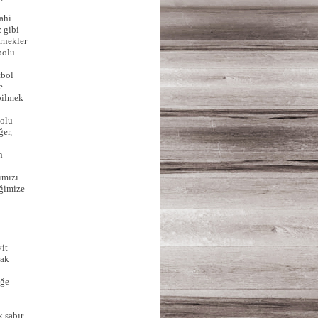
ahi
 gibi
rnekler
bolu
tbol
e
bilmek
bolu
er,
n
ımızı
eğimize
it
rak
iğe
a
k sabır