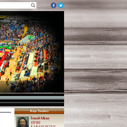
Köşe Yazıları
İsmail Alkan
ZİFİRİ
KARANLIKTAN