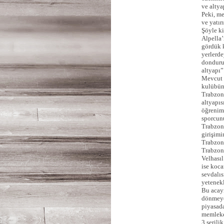
ve altya
Peki, me
ve yatır
Şöyle ki
Alpella’
gördük k
yerlerde
donduru
altyapı”
Mevcut 
kulübün
Trabzon
altyapıs
öğrenim 
sporcunu
Trabzon
girişimi
Trabzons
Trabzon
Velhasıl
ise koca
sevdalıs
yetenekl
Bu acayi
dönmeye
piyasada
memleke
3 serili