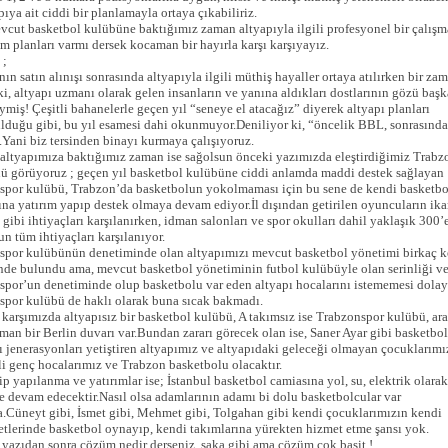
pıya ait ciddi bir planlamayla ortaya çıkabiliriz.
vcut basketbol kulübüne baktığımız zaman altyapıyla ilgili profesyonel bir çalışma
ım planları varmı dersek kocaman bir hayırla karşı karşıyayız.
 ;
nın satın alınışı sonrasında altyapıyla ilgili müthiş hayaller ortaya atılırken bir za
i, altyapı uzmanı olarak gelen insanların ve yanına aldıkları dostlarının gözü başk
ymiş! Çeşitli bahanelerle geçen yıl “seneye el atacağız” diyerek altyapı planları
lduğu gibi, bu yıl esamesi dahi okunmuyor.Deniliyor ki, “öncelik BBL, sonrasında
.Yani biz tersinden binayı kurmaya çalışıyoruz.
altyapımıza baktığımız zaman ise sağolsun önceki yazımızda eleştirdiğimiz Trabz
ü görüyoruz ; geçen yıl basketbol kulübüne ciddi anlamda maddi destek sağlayan
spor kulübü, Trabzon’da basketbolun yokolmaması için bu sene de kendi basketbo
ına yatırım yapıp destek olmaya devam ediyor.İl dışından getirilen oyuncuların ik
gibi ihtiyaçları karşılanırken, idman salonları ve spor okulları dahil yaklaşık 300’
n tüm ihtiyaçları karşılanıyor.
spor kulübünün denetiminde olan altyapımızı mevcut basketbol yönetimi birkaç k
nde bulundu ama, mevcut basketbol yönetiminin futbol kulübüyle olan serinliği v
por’un denetiminde olup basketbolu var eden altyapı hocalarını istememesi dolay
spor kulübü de haklı olarak buna sıcak bakmadı.
 karşımızda altyapısız bir basketbol kulübü, A takımsız ise Trabzonspor kulübü, ar
man bir Berlin duvarı var.Bundan zararı görecek olan ise, Saner Ayar gibi basketbol
ı jenerasyonları yetiştiren altyapımız ve altyapıdaki geleceği olmayan çocuklarımı
i genç hocalarımız ve Trabzon basketbolu olacaktır.
p yapılanma ve yatırımlar ise; İstanbul basketbol camiasına yol, su, elektrik olarak
 devam edecektir.Nasıl olsa adamlarının adamı bi dolu basketbolcular var
.Cüneyt gibi, İsmet gibi, Mehmet gibi, Tolgahan gibi kendi çocuklarımızın kendi
tlerinde basketbol oynayıp, kendi takımlarına yürekten hizmet etme şansı yok.
k yazıdan sonra çözüm nedir derseniz, şaka gibi ama çözüm çok basit !