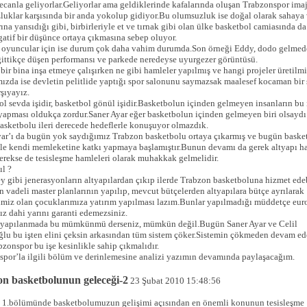
ecanla geliyorlar.Geliyorlar ama geldiklerinde kafalarında oluşan Trabzonspor ima
uklar karşısında bir anda yokolup gidiyor.Bu olumsuzluk ise doğal olarak sahaya 
ına yansıdığı gibi, birbirleriyle et ve tırnak gibi olan ülke basketbol camiasında da
gatif bir düşünce ortaya çıkmasına sebep oluyor.
 oyuncular için ise durum çok daha vahim durumda.Son örneği Eddy, dodo gelme
ittikçe düşen performansı ve parkede neredeyse uyurgezer görüntüsü.
 bir bina inşa etmeye çalışırken ne gibi hamleler yapılmış ve hangi projeler üretilm
ızda ise devletin pelitlide yaptığı spor salonunu saymazsak maalesef kocaman bir s
rşıyayız.
l sevda işidir, basketbol gönül işidir.Basketbolun içinden gelmeyen insanların bu 
yapması oldukça zordur.Saner Ayar eğer basketbolun içinden gelmeyen biri olsaydı
asketbolu ileri derecede hedeflerle konuşuyor olmazdık.
yar’ı da bugün yok saydığımız Trabzon basketbolu ortaya çıkarmış ve bugün baske
yle kendi memleketine katkı yapmaya başlamıştır.Bunun devamı da gerek altyapı h
erekse de tesisleşme hamleleri olarak muhakkak gelmelidir.
ıl ?
y gibi jenerasyonların altyapılardan çıkıp ilerde Trabzon basketboluna hizmet ede
n vadeli master planlarının yapılıp, mevcut bütçelerden altyapılara bütçe ayrılarak
imiz olan çocuklarımıza yatırım yapılması lazım.Bunlar yapılmadığı müddetçe eur
z dahi yarını garanti edemezsiniz.
yapılanmada bu mümkünmü derseniz, mümkün değil.Bugün Saner Ayar ve Celil
lu bu işten elini çeksin arkasından tüm sistem çöker.Sistemin çökmeden devam ed
bzonspor bu işe kesinlikle sahip çıkmalıdır.
spor’la ilgili bölüm ve derinlemesine analizi yazımın devamında paylaşacağım.
n basketbolunun geleceği-2
23 Şubat 2010 15:48:56
 1.bölümünde basketbolumuzun gelişimi açısından en önemli konunun tesisleşme