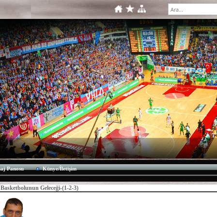
aj Panosu
Künye/İletişim
Basketbolunun Geleceği-(1-2-3)