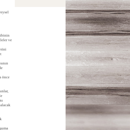
reysel
ibinin
leler ve
erini
t
asının
de
a önce
nlar,
le
nı
 alacak
ek
uşuma