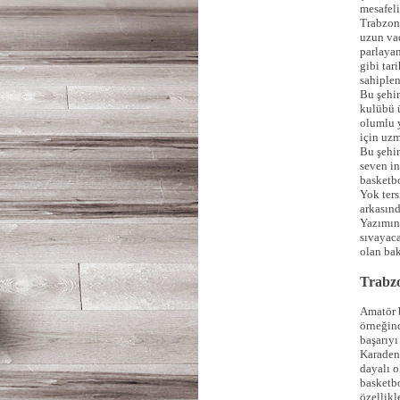
mesafeli
Trabzons
uzun va
parlaya
gibi tar
sahiple
Bu şehir
kulübü ü
olumlu 
için uz
Bu şehir
seven i
basketbo
Yok ters
arkasınd
Yazımın
sıvayac
olan bak
Trabzo
Amatör b
örneğind
başarıyı
Karadeni
dayalı o
basketb
özellikl