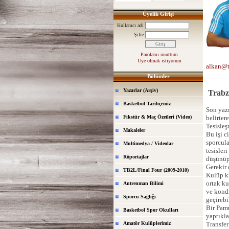
Üyelik Girişi
Kullanıcı adı
Şifre
Parolamı unuttum
Üye olmak istiyorum
alkan@t
Bölümler
Yazarlar (Arşiv)
Trabzo
Basketbol Tarihçemiz
Son yaz
Fikstür & Maç Özetleri (Video)
belirter
Tesisleş
Makaleler
Bu işi c
sporcula
Multimedya / Videolar
tesisler
Röportajlar
düşünüp 
Gerekir
TB2L/Final Four (2009-2010)
Kulüp ki
ortak ku
Antrenman Bilimi
ve kond
Sporcu Sağlığı
geçirebi
Bir Pamu
Basketbol Spor Okulları
yaptıkla
Amatör Kulüplerimiz
Transfe