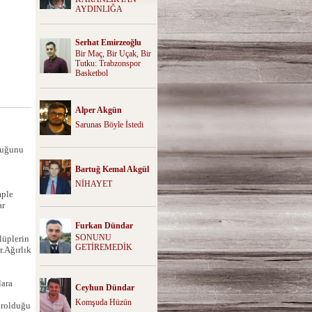
AYDINLIĞA
Serhat Emirzeoğlu
Bir Maç, Bir Uçak, Bir
Tutku: Trabzonspor
Basketbol
Alper Akgün
Sarunas Böyle İstedi
duğunu
Bartuğ Kemal Akgül
NİHAYET
mple
ar
Furkan Dündar
SONUNU
lüplerin
GETİREMEDİK
r.Ağırlık
lara
Ceyhun Dündar
Komşuda Hüzün
arolduğu