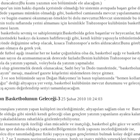
 duracaktır.(Bu kısmı yazımın son bölümünde ele alacağım.)
por’un isim hakkı dışında içerisinde olmadığı bir sistemin avrupada başarı gelse d
dede yaşaması mümkün olmadığı gibi, basketbol camiasında mevcut yapılanmamız
n ve bugün esamesi okunmayan örnekler bi dolu mevcuttur.Mevcut sisteminde bu ö
ihin tozlu raflarında yerini almaması için kesinlikle Trabzonspor kulübünün basket
nmesi lazım.
 basketbolu sevmiş ve sahiplenmiştir.Basketbolda gelen başarılar ve heyecanlar, fu
zerindeki baskıyı da kısmen hafifleteceği gibi, kendi kültür yapısıyla tribünlerind
yönde değişimine sebep olacak, kısaca Trabzonspor’a nefes aldıracaktır.Bunu göre
man olmaya da gerek yok.
de futbol aşığı insanlar her ne kadar çoğunlukta olsa da, basketbol aşığı ve basket
nsan sayısı da azımsanmayacak derecede fazladır.Benim kulübüm Trabzonspor ise eğ
la da yatırım yapmalı, voleybola da yatırım yapmalıdır.
i olup göstermelik destek olunacaksa; Sadri bey’in Dodo transferinde, “basketbolu
ayım” mesajı, maalesef gazete köşelerini süslemekten öteye gitmez.
 3.ve son bölümünde sayın Doğan Hakyemez’in basın toplantısında “hemen kollar
ağız” dediği altyapıya yer verip, basketbol kulübünün mevcut durumunu ve gelec
ış açısını değerlendirip seriyi tamamlayacağım.
n Basketbolunun Geleceği-3
25 Şubat 2010 10:24:03
ranşlara yatırım yapan kulüpleri incelediğimizde; altyapıları sağlam olan ve Banv
e olduğu gibi sürekli kendi geleceği olan gençlere yatırım yapanların ayakta kala
 yakaladıklarını rahatlıkla gözlemleyebiliyoruz.
z insanının tipik özelliği olan mücadele ve inatçılığı, basketbol gibi güce ve sertl
lan spor dalına oldukça yatkındır.Bölgemizin fizik yapısını incelediğimizde ise,
olcu diye tanımladığımız fiziki yapıya uygun gençlerimizi bulmak kolay değil am
e 1, 2 ve 3 numara pozisyonlarına uygun, hırslı ve inatçı müthiş yetenekleri birazcı