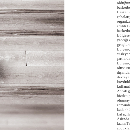
olduğun
basketbo
Basketbo
çabaları
organiz
edildi.B
basketbo
Bölgesel
yaptığı 
gençleri
Bu gençl
süsleyen
şartlard
Bu gençl
oluştur
dışarıda
devreye 
kovdukl
kullanab
Ancak g
bizden p
olmasay
zamanda
kadar k
Laf açıl
Aslında 
lazım.Tr
çocukla