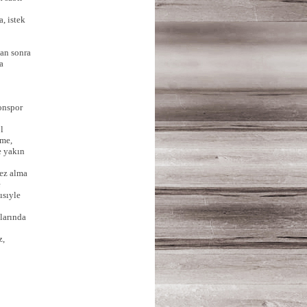
, istek
man sonra
a
onspor
l
ame,
e yakın
ez alma
e
ısıyle
alarında
z,