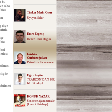
jı bu
ve saha
 bize
Türker Metin Onur
den
Uyuyan Şehir!
iş diye
ıfırla
Emre Ergenç
işe
Henüz Hazır Değiliz
 biz
tbol
amlesi
Gürbüz
Gürbüzoğulları
Psikofizik Parametreler
bilmesi
oligde
Oğuz Zeytin
TRABZON’DAN BİR
KUPA GEÇTİ
ebilmesi
KONUK YAZAR
Sen önce ağzını temizle!
(Levent Ustabaşı)