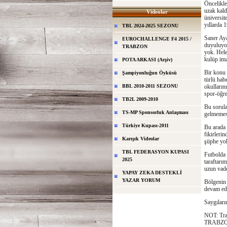
Öncelikle
uzak kald
Videolar
üniversit
yıllarda 
TBL 2024-2025 SEZONU
Saner Aya
EUROCHALLENGE F4 2015 /
duyuluyor
TRABZON
yok. Hele
kulüp ima
POTA ARKASI (Arşiv)
Bir konu 
Şampiyonluğun Öyküsü
türlü hab
BBL 2010-2011 SEZONU
okulların
spor-öğre
TB2L 2009-2010
Bu sorular
TS-MP Sponsorluk Anlaşması
gelmemesi
Türkiye Kupası-2011
Bu arada 
fikirleri
Karışık Videolar
şüphe yo
TBL FEDERASYON KUPASI
Futbolda 
2025
taraftarı
uzun vade
YAPAY ZEKA DESTEKLİ
YAZAR YORUM
Bölgenin 
devam e
Saygıları
NOT: Trab
TRABZON