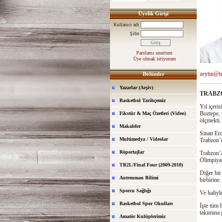
Üyelik Girişi
Kullanıcı adı
Şifre
Parolamı unuttum
Üye olmak istiyorum
zeytin@t
Bölümler
Yazarlar (Arşiv)
TRABZO
Basketbol Tarihçemiz
Yıl içeri
Boztepe, 
Fikstür & Maç Özetleri (Video)
ölçmekti.
Makaleler
Sinan Erd
Multimedya / Videolar
Trabzon’d
Röportajlar
Trabzon’a
Olimpiyat
TB2L/Final Four (2009-2010)
Diğer bir
Antrenman Bilimi
birbirine
Sporcu Sağlığı
Ve haliyl
Basketbol Spor Okulları
İşte tüm 
takımına 
Amatör Kulüplerimiz