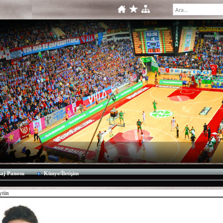
aj Panosu
Künye/İletişim
ytin