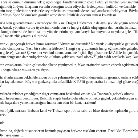
 spor salonunun durumu pek iç açıcı değil. Taraftarlarımızın çoğu Pelitli’ye yapılan yeni salonu
ığını düşünüyor. Ulaşımın sorunlu olacağını iddia ediyorlar. Belediyenin, kulübün ve özellikle
enin maç günlerinde servislerle seyircilerin taşınmasında destek sağlamalarını bekliyorlar. Böyl
19 Mayıs Spor Salonu’nda görülen atmosferin Pelitli’de devamı etmesi kolaylaşır.
r’a olan güven/hayranlık neredeyse eksiksiz. Doğan Hakyemez’e de aynı şekilde yoğun sempa
. Ancak yönetim kurulu üyelerinin kimlerden ve hangi şekilde oluştuğuna dair taraftarlarımızın 
 kongre öncesinde futbol takımı yöneticilerinin açıklamalarıyla kamuoyunda meydana gelen “iki
jı” rahatsızlık yaratmış durumda.
var ki, genç-yaşlı herkes bunu soruyor: “Altyapı ne durumda? Ne yazık ki altyapıdaki gelişmel
erdar olamıyoruz. Nasıl bir sistem işletilecek? Hangi yaş gruplarında hangi eğitmenlerle çalışıl
ın geleceği var mı? Çevre iller ve okul taramalarına ne ölçüde ilgi gösterilecek? Ailelerin, çocukl
nim dengesine dair endişelerinde kulübün yaklaşımı nasıl olacak?” gibi ciddi sorularla karşı kar
ın cevaplarına ilişkin çalışmalar elbette yapılıyordur, fakat taraftarları tatmin edecek açıklamala
, doğal olarak endişeler yaratıyor.
taraftarlarımızın beklentilerinden biri de şehrimizde basketbol duayenlerini görmek, onlarla soh
nden faydalanmak. Böyle organizasyonlara özellikle KTÜ’lü genç taraftarlarımızın ilgi gösterece
k!
yıllardır rekabet yaşadığımız diğer camiaların basketbol vasıtasıyla Trabzon’a gelecek olması,
mızın heyecanını perçinliyor. Belki ilk etapta basketbola adapte olmakta güçlük çekilebileceğini a
de başarılara yelken açılacağına inancı tam olan bir kent, Trabzon!
en büyük markası Trabzon kenti ve Trabzonspor, biraz sabır ve biraz destekle hepimizin guru
decek…
mla
zon’da, değerli düşüncelerini benimle paylaşan herkese teşekkür ederim. Özellikle “BordoMav
” üyelerine…