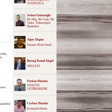
AYDINLIĞA
Serhat Emirzeoğlu
Bir Maç, Bir Uçak, Bir
Tutku: Trabzonspor
Basketbol
Alper Akgün
Sarunas Böyle İstedi
stlar,
yi
Bartuğ Kemal Akgül
NİHAYET
Furkan Dündar
SONUNU
erkes
GETİREMEDİK
Ceyhun Dündar
basketbol
Komşuda Hüzün