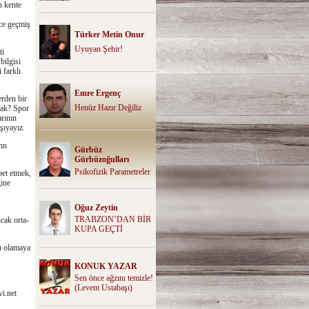
n kente
ece geçmiş
Türker Metin Onur
Uyuyan Şehir!
ti
bilgisi
 farklı
Emre Ergenç
erden bir
Henüz Hazır Değiliz
acak? Spor
arının
şıyayız.
rın
Gürbüz
Gürbüzoğulları
Psikofizik Parametreler
bet etmek,
ğine
Oğuz Zeytin
TRABZON’DAN BİR
ncak orta-
KUPA GEÇTİ
ru olamaya
KONUK YAZAR
Sen önce ağzını temizle!
(Levent Ustabaşı)
i.net