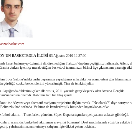
rabzonbasket.com
N’UN BASKETBOLA İLGİSİ
03 Ağustos 2010 12:37:09
sinde fırsat bulamayıp özlemimi dindiremediğim Trabzon’daydım geçtiğimiz haftalarda. Ailem, do
Ganita derken içten içe merak ettiğim basketbol takımımızın birinci lige çıkmasının yarattığı etki
em Spor Salonu’ndaki tarihi başarımızı yaşadığımız anlardaki heyecanı, ertesi gün takımımızın
a gördüğü coşku beklentilerimi yükseltmişti. Yine de temkinliydim.
 ulaştığımda dikkatimi çeken ilk husus, 2011 yazında gerçekleşecek olan Avrupa Gençlik
ları’na verilen önemdi. Halkımız tatlı bir telaş içinde.
 konu ise Akyazı veya alternatif stadyum projelerine ilişkin merak. “Ne olacak?” diye soruyor h
. Belirsizlik had safhada. Ve biraz da kandırılmışlık hissinden kaynaklanan öfke…
e futbol takımı… Transferler, yönetim, Süper Kupa tartışmaları pek yabana atılacak gibi değil.
bunların arasında, basketbol takımımızı arayın ki bulasınız! Dost meclislerinde sözü bir şekilde 
getirip şehrimizin nabzını tutmaya çalıştım. İşte dikkat çeken noktalar: