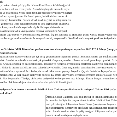
di?
 yıl takım olarak çok iyiydik. Kimse Final-Four’a kalabileceğimizi
 ve buna ihtimal vermiyordu. Aslında başlangıçta bizim de böyle
miz ve beklentimiz yoktu fakat her maça ekstra motivasyon ve inançla
me karşı oynadığımızın bir önemi yoktu, hedefimiz her zaman bir
cadeleyi kazanmaktı. Bu şekilde adım adım gittik ve rakiplerimizin
n çekinmedik. Hem saha içinde hem de saha dışında tam anlamıyla
u inanç ve mücadele sayesinde büyük bir başarı elde ettik ve
nsanlara kanıtladık. Avrupa’da bu başarıyı sürdürürken Adriyatik
rbistan Ligi’nde de iyi performans sergiliyorduk. Üç ayrı kulvarda da elimizden geleni yaptık. Bazen yoğun te
 sonlarını getirmekte zorlansak da savaşmaktan hiç vazgeçmedik. Kendi adıma konuşmak gerekirse kariyerimin 
 ve Sırbistan Milli Takımı’nın performansı hem de organizasyon açısından 2010 FIBA Dünya Şampiyo
rlendiriyorsun?
rganizasyonu düzenleyenlerin çok iyi bir iş çıkardıklarını söylemem gerekir. Bu şampiyonada yer aldığımız içi
duk. Rekabet ve mücadele seviyesi çok yüksekti. Grup maçlarından itibaren zorlu rakiplere karşı oynadık. Bizi
 ve Arjantin gruptaki en güçlü takımlardı. Teodosic ve Krstic’siz oynadığımız maçlardan galibiyetle ayrılmamız
. Onlar da takıma katıldıktan sonra daha da kuvvetlendik. Grup maçlarından sonra İstanbul’a seyahat etmek ve 
atistan’a karşı oynamak bizi fazlasıyla zorladı fakat onları geçmeyi başardık. Çeyrek finalde ise İspanya’yı son
mağlup ettik ve yarı finalde Türkiye ile eşleştik. Ev sahibi ülkeye karşı oynamak gerçekten çok zor olacaktı ve
k. Maç boyunca bir Türkiye, bir biz öne geçiyorduk ve her şey son topa kalmıştı. Kerem Tunçeri, o turnikeyi a
ıkıldık. Tek hatırladığım tüm takımın kendini çok kötü hissettiğiydi.
piyonası’nın hemen sonrasında Medical Park Trabzonspor Basketbol’la anlaştın? Tekrar Türkiye’ye 
asıl aldın?
Öncelikle Beko Basketbol Ligi çok kaliteli ve kendini kanıtlamış bi
de tekrardan bu ligin bir parçası olmak istedim. Medical Park Trab
beni çok istediğini biliyordum, bunu Dünya Şampiyonası boyunca 
dile getirmişlerdi. Şampiyona bittiğinde fazla düşünmeden teklifler
ettim. Burada kendimi daha da geliştireceğimi biliyorum ve kariyer
önemli bir adım attığımı söyleyebilirim.