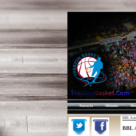
Anasayfa
Albümler
Mes
BBL Asis
BBL A