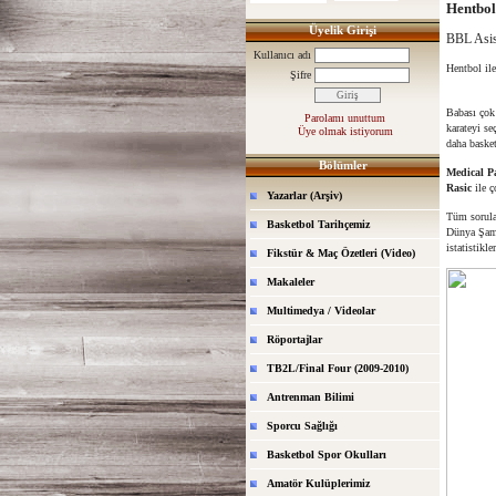
Hentbol 
Üyelik Girişi
BBL Asist
Kullanıcı adı
Hentbol ile
Şifre
Babası çok 
Parolamı unuttum
karateyi s
Üye olmak istiyorum
daha baske
Bölümler
Medical P
Rasic
ile ç
Yazarlar (Arşiv)
Tüm sorular
Basketbol Tarihçemiz
Dünya Şampi
istatistikl
Fikstür & Maç Özetleri (Video)
Makaleler
Multimedya / Videolar
Röportajlar
TB2L/Final Four (2009-2010)
Antrenman Bilimi
Sporcu Sağlığı
Basketbol Spor Okulları
Amatör Kulüplerimiz