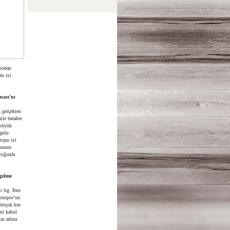
mpodan
en iyi
nası’nı
n gerçekten
mle beraber
 büyük
gelir
 topu iyi
 bunun
ttığında
gelme
r lig. Ben
zonspor’un
birçok kez
ini kabul
im adına