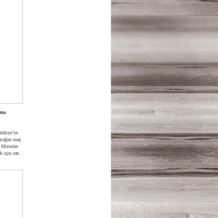
rma
ürkiye’ye
a yoğun maç
n Miroslav
k için can