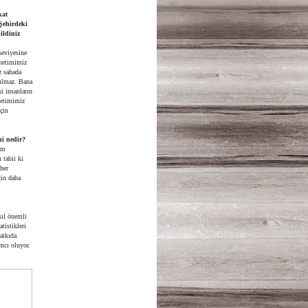
kat
 Şehirdeki
ildiniz
seviyesine
önetimimiz
z sahada
nılmaz. Bana
ki insanların
netimimiz
için
ni nedir?
am
 tabii ki
her
çin daha
sıl önemli
tistikleri
atkıda
mcı oluyor.