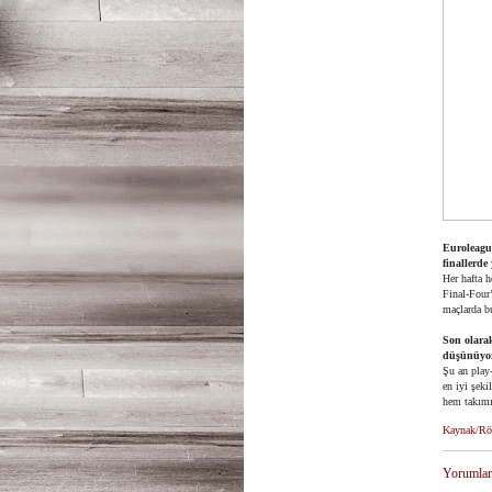
Euroleague
finallerde
Her hafta h
Final-Four’
maçlarda b
Son olara
düşünüyo
Şu an play
en iyi şek
hem takımı
Kaynak/Röp
Yorumlar