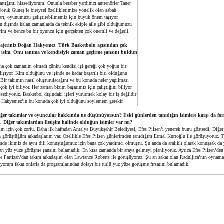
kattığımı hissediyorum. Onunla beraber yardımcı antrenörler Taner
oruk Güneş’le bireysel özelliklerimize yönelik olan sabah
arı, oyunumuzu geliştirebilmemiz için büyük önem taşıyor.
n dışında kalan zamanlarda da teknik ekiple aile gibi olduğumuzu
rim ve bence bu bir oyuncu için gerçekten çok önemli ve değerli.
ajeriniz Doğan Hakyemez, Türk Basketbolu açısından çok
r isim. Onu tanıma ve kendisiyle zaman geçirme şansını buldun
na çok zamanım olmadı çünkü kendisi işi gereği çok yoğun bir
lışıyor. Kim olduğunu ve işinde ne kadar başarılı biri olduğunu
 Bir takımın nasıl oluşturulacağını ve bu konuda neler yapılması
 çok iyi biliyor. Her zaman bizim başarımız için çalıştığını biliyor
sediyoruz. Basketbol dışındaki işleri yürütmek kolay bir iş değildir
Hakyemez’in bu konuda çok iyi olduğunu söylemem gerekir.
iğer takımlar ve oyuncular hakkında ne düşünüyorsun? Eski günlerden tanıdığın isimlere karşı da fo
. Diğer takımlardan iletişim halinde olduğun isimler var mı?
ım için çok zorlu. Daha ilk haftadan Antalya Büyükşehir Belediyesi, Efes Pilsen’i yenerek bunu gösterdi. Diğer
n görüştüğüm arkadaşlarım var. Özellikle Efes Pilsen günlerimden tanıdığım Ermal Kurtoğlu ile görüşüyoruz. T
imde ikimiz de aynı dili konuştuğumuz için bana çok yardımcı olmuştu. Şu anda da aralıklı olarak konuşsak d
n yüz yüze görüşme şansını bulamadık. En kısa zamanda bir araya gelmeyi planlıyoruz. Ayrıca Efes Pilsen’de
ve Partizan’dan takım arkadaşım olan Lawrance Roberts ile görüşüyoruz. Şu an sakat olan Raduljica’nın oynama
liyorum fakat onlarla da programlarından dolayı bir türlü yüz yüze görüşme fırsatını bulamadık.