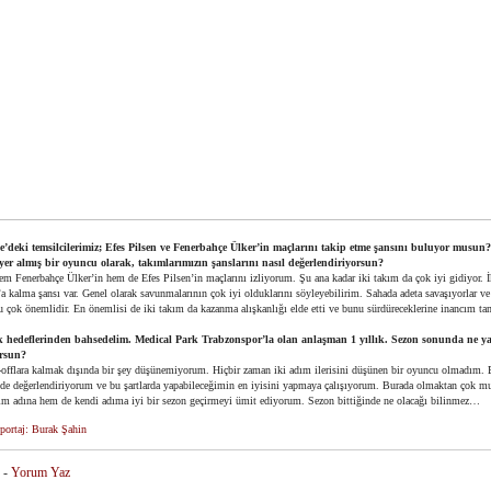
’deki temsilcilerimiz; Efes Pilsen ve Fenerbahçe Ülker’in maçlarını takip etme şansını buluyor musun?
 yer almış bir oyuncu olarak, takımlarımızın şanslarını nasıl değerlendiriyorsun?
em Fenerbahçe Ülker’in hem de Efes Pilsen’in maçlarını izliyorum. Şu ana kadar iki takım da çok iyi gidiyor. İ
a kalma şansı var. Genel olarak savunmalarının çok iyi olduklarını söyleyebilirim. Sahada adeta savaşıyorlar ve
u çok önemlidir. En önemlisi de iki takım da kazanma alışkanlığı elde etti ve bunu sürdüreceklerine inancım ta
k hedeflerinden bahsedelim. Medical Park Trabzonspor’la olan anlaşman 1 yıllık. Sezon sonunda ne 
rsun?
-offlara kalmak dışında bir şey düşünemiyorum. Hiçbir zaman iki adım ilerisini düşünen bir oyuncu olmadım
ilde değerlendiriyorum ve bu şartlarda yapabileceğimin en iyisini yapmaya çalışıyorum. Burada olmaktan çok 
m adına hem de kendi adıma iyi bir sezon geçirmeyi ümit ediyorum. Sezon bittiğinde ne olacağı bilinmez…
ortaj: Burak Şahin
-
Yorum Yaz