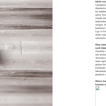
faktör ney
Geçtiğimiz
düşünmüyor
bir hedefi
çıktık. Ki
sonraki mü
hiçbirinde
savaştık. B
kendimizi i
Ligi ve Sı
dolayı maç
sezonuydu.
Hem senin
nasıl değe
Öncelikle o
çok mutluy
Avustralya
önem taşıdı
gelmez Hırv
kullanarak 
farkındaydı
gerçekten y
Dünya Şam
kararını n