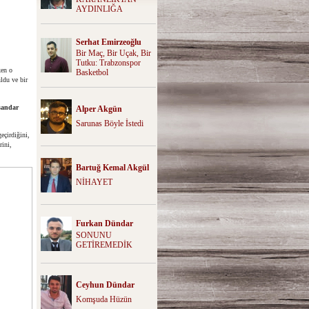
AYDINLIĞA
Serhat Emirzeoğlu
Bir Maç, Bir Uçak, Bir
Tutku: Trabzonspor
ken o
Basketbol
ldu ve bir
sandar
Alper Akgün
Sarunas Böyle İstedi
eçirdiğini,
rini,
Bartuğ Kemal Akgül
NİHAYET
Furkan Dündar
SONUNU
GETİREMEDİK
Ceyhun Dündar
Komşuda Hüzün