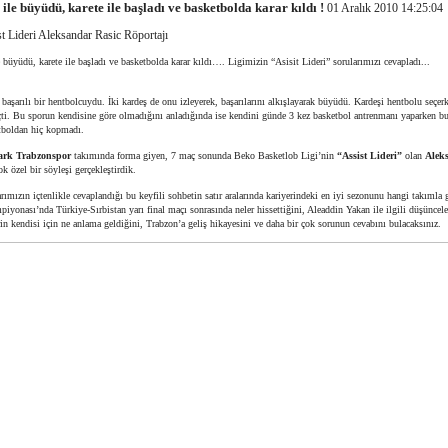
ile büyüdü, karete ile başladı ve basketbolda karar kıldı !
01 Aralık 2010 14:25:04
 Lideri Aleksandar Rasic Röportajı
 büyüdü, karete ile başladı ve basketbolda karar kıldı…. Ligimizin “Asisit Lideri” sorularımızı cevapladı...
başarılı bir hentbolcuydu. İki kardeş de onu izleyerek, başarılarını alkışlayarak büyüdü. Kardeşi hentbolu seçer
eçti. Bu sporun kendisine göre olmadığını anladığında ise kendini günde 3 kez basketbol antrenmanı yaparken bu
tboldan hiç kopmadı.
ark Trabzonspor
takımında forma giyen, 7 maç sonunda Beko Basketlob Ligi’nin
“Assist Lideri”
olan
Alek
ok özel bir söyleşi gerçekleştirdik.
ımızın içtenlikle cevaplandığı bu keyfili sohbetin satır aralarında kariyerindeki en iyi sezonunu hangi takımla g
yonası’nda Türkiye-Sırbistan yarı final maçı sonrasında neler hissettiğini, Aleaddin Yakan ile ilgili düşüncele
erin kendisi için ne anlama geldiğini, Trabzon’a geliş hikayesini ve daha bir çok sorunun cevabını bulacaksınız.