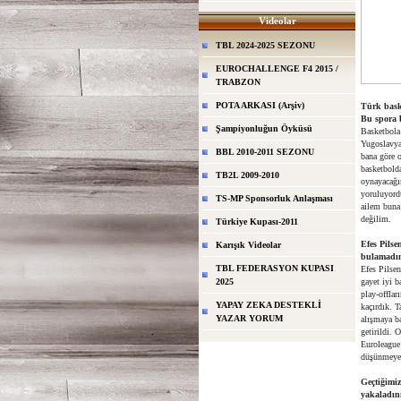
Videolar
TBL 2024-2025 SEZONU
EUROCHALLENGE F4 2015 /
TRABZON
POTA ARKASI (Arşiv)
Türk baske
Bu spora 
Şampiyonluğun Öyküsü
Basketbola
Yugoslavya
BBL 2010-2011 SEZONU
bana göre 
basketbold
TB2L 2009-2010
oynayacağı
yoruluyord
TS-MP Sponsorluk Anlaşması
ailem buna 
değilim.
Türkiye Kupası-2011
Efes Pilse
Karışık Videolar
bulamadın
TBL FEDERASYON KUPASI
Efes Pilsen
2025
gayet iyi b
play-offlar
YAPAY ZEKA DESTEKLİ
kaçırdık. 
YAZAR YORUM
alışmaya b
getirildi.
Euroleague
düşünmeye 
Geçtiğimiz
yakaladın