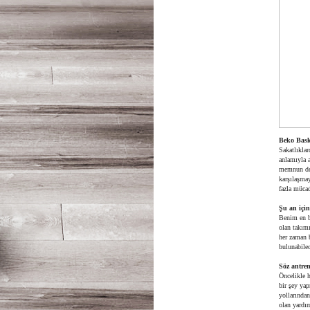
Beko Baske
Sakatlıkla
anlamıyla a
memnun değ
karşılaşmay
fazla mücad
Şu an için
Benim en b
olan takımı
her zaman b
bulunabile
Söz antre
Öncelikle h
bir şey ya
yollarından
olan yardı