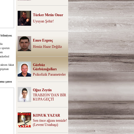
Türker Metin Onur
Uyuyan Şehir!
 bilmiyor.
Emre Ergenç
da
Henüz Hazır Değiliz
u sporun
ben
asketbol
Gürbüz
caktım fakat
Gürbüzoğulları
e pişman
Psikofizik Parametreler
ama şansı
Oğuz Zeytin
TRABZON’DAN BİR
KUPA GEÇTİ
KONUK YAZAR
Sen önce ağzını temizle!
(Levent Ustabaşı)