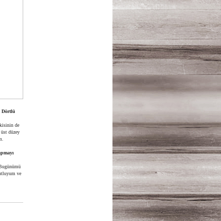
 Dörtlü
kisinin de
 üst düzey
m.
yapmayı
. Bugünümü
mutluyum ve