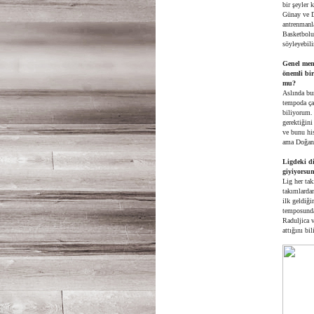
bir şeyler 
Günay ve D
antrenmanl
Basketbolu
söyleyebili
Genel men
önemli bi
mu?
Aslında bu
tempoda ça
biliyorum.
gerektiğini
ve bunu his
ama Doğan 
Ligdeki d
giyiyorsun
Lig her tak
takımlarda
ilk geldiğ
temposunda
Raduljica 
attığını bi