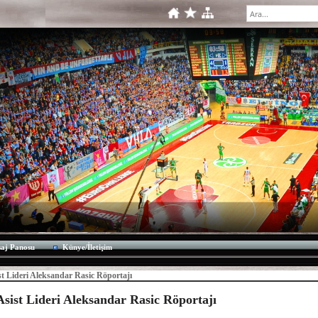
aj Panosu
Künye/İletişim
t Lideri Aleksandar Rasic Röportajı
sist Lideri Aleksandar Rasic Röportajı