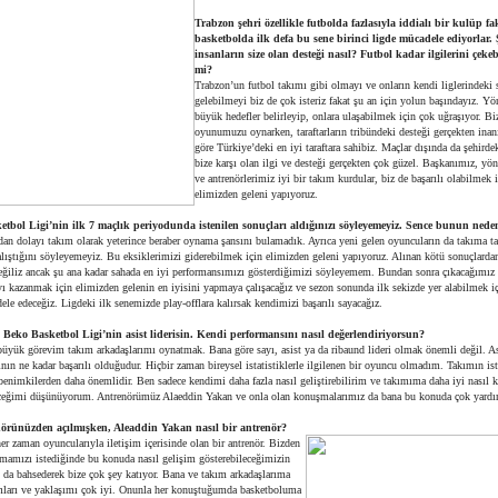
Trabzon şehri özellikle futbolda fazlasıyla iddialı bir kulüp fa
basketbolda ilk defa bu sene birinci ligde mücadele ediyorlar.
insanların size olan desteği nasıl? Futbol kadar ilgilerini çekeb
mi?
Trabzon’un futbol takımı gibi olmayı ve onların kendi liglerindeki 
gelebilmeyi biz de çok isteriz fakat şu an için yolun başındayız. Y
büyük hedefler belirleyip, onlara ulaşabilmek için çok uğraşıyor. Bi
oyunumuzu oynarken, taraftarların tribündeki desteği gerçekten ina
göre Türkiye’deki en iyi taraftara sahibiz. Maçlar dışında da şehirde
bize karşı olan ilgi ve desteği gerçekten çok güzel. Başkanımız, yö
ve antrenörlerimiz iyi bir takım kurdular, biz de başarılı olabilmek 
elimizden geleni yapıyoruz.
tbol Ligi’nin ilk 7 maçlık periyodunda istenilen sonuçları aldığınızı söyleyemeyiz. Sence bunun nede
rdan dolayı takım olarak yeterince beraber oynama şansını bulamadık. Ayrıca yeni gelen oyuncuların da takıma t
lıştığını söyleyemeyiz. Bu eksiklerimizi giderebilmek için elimizden geleni yapıyoruz. Alınan kötü sonuçlardan
iliz ancak şu ana kadar sahada en iyi performansımızı gösterdiğimizi söyleyemem. Bundan sonra çıkacağımız 
ı kazanmak için elimizden gelenin en iyisini yapmaya çalışacağız ve sezon sonunda ilk sekizde yer alabilmek i
ele edeceğiz. Ligdeki ilk senemizde play-offlara kalırsak kendimizi başarılı sayacağız.
 Beko Basketbol Ligi’nin asist liderisin. Kendi performansını nasıl değerlendiriyorsun?
üyük görevim takım arkadaşlarımı oynatmak. Bana göre sayı, asist ya da ribaund lideri olmak önemli değil. A
nın ne kadar başarılı olduğudur. Hiçbir zaman bireysel istatistiklerle ilgilenen bir oyuncu
olmadım. Takımın ista
enimkilerden daha önemlidir. Ben sadece kendimi daha fazla nasıl geliştirebilirim ve takımıma daha iyi nasıl k
ceğimi düşünüyorum. Antrenörümüz Alaeddin Yakan ve onla olan konuşmalarımız da bana bu konuda çok yardı
nörünüzden açılmışken, Aleaddin Yakan nasıl bir antrenör?
er zaman oyuncularıyla iletişim içerisinde olan bir antrenör. Bizden
pmamızı istediğinde bu konuda nasıl gelişim gösterebileceğimizin
 da bahsederek bize çok şey katıyor. Bana ve takım arkadaşlarıma
mları ve yaklaşımı çok iyi. Onunla her konuştuğumda basketboluma