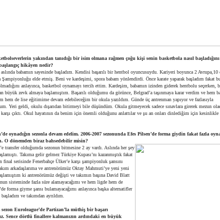
tbolseverlerin yakından tanıdığı bir isim olmana rağmen çoğu kişi senin basketbola nasıl başladığını
başlangıç hikâyen nedir?
 aslında babamın sayesinde başladım. Kendisi başarılı bir hentbol oyuncusuydu. Kariyeri boyunca 2 Avrupa,10 
 Şampiyonluğu elde etmiş. Beni ve kardeşimi, spora babam yönlendirdi. Önce karate yaparak başladım fakat b
olmadığını anlayınca, basketbol oynamayı tercih ettim. Kardeşim, babamın izinden giderek hentbolu seçerken, 
an büyük zevk almaya başlamıştım. Başarılı olduğumu da görünce, Belgrad’a taşınmaya karar verdim ve hem b
m hem de lise eğitimime devam edebileceğim bir okula yazıldım. Günde üç antrenman yapıyor ve fazlasıyla
um. Yeri geldi, okulu dışarıdan bitirmeyi bile düşündüm. Okula gitmeyecek sadece sınavlara girerek mezun ola
karşı çıktı. Okul hayatının da benim için önemli olduğunu anlattılar ve şu an onları dinlediğim için kesinlikl
n’de oynadığın sezonla devam edelim. 2006-2007 sezonunda Efes Pilsen’de forma giydin fakat fazla oyn
. O dönemden biraz bahsedebilir misin?
’e transfer olduğumda sezonun bitmesine 2 ay vardı. Aslında her şey
aşlamıştı. Takıma gelir gelmez Türkiye Kupası’nı kazanmıştık fakat
ın final serisinde Fenerbahçe Ülker’e karşı şampiyonluk şansını
Takım arkadaşlarıma ve antrenörümüz Oktay Mahmuti’ye yeni yeni
aşlamıştım ki antrenörümüz değişti ve takımın başına David Blatt
 Onun sisteminde fazla süre alamayacağımı ve hem ligde hem de
’de forma giyme şansı bulamayacağımı anlayınca başka alternatifler
başladım ve takımdan ayrıldım.
 sezon Euroleague’de Partizan’la müthiş bir başarı
ız. Sence dörtlü finallere kalmanızın ardındaki en büyük