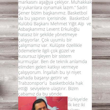
markasını aşağıya çekiyor. Muhakkak
ki yukarılara oynamak lazım.“ Sadri
Şener bizim başkanımız. Basketbol
da bu yapının içerisinde. Basketbol
Kulübü Başkanı Mehmet Yiğit Alp ve
Asbaşkanımız Levent Erkuloğlu
hatasız bir şekilde yönetmeye
çalışıyorlar. Çok uyumlu bir
çalışmamız var. Kulüpte özellikle
ödemelerle ilgili çok güzel ve
kusursuz işleyen bir sistem
kurmuşlar. Ben de teknik anlamda
elimden gelen katkıyı vermeye
çalışıyorum. İnşallah bu iyi niyet
sahada başarıyı getirir ve
Trabzonspor’u basketbolda hak
ettiği seviyelere ulaştırır. Bizim
çabamız da bu yönde.
Türkiye’de
ilk kez iki
takımı