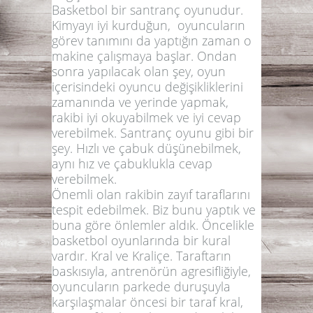
Basketbol bir santranç oyunudur.
Kimyayı iyi kurduğun, oyuncuların
görev tanımını da yaptığın zaman o
makine çalışmaya başlar. Ondan
sonra yapılacak olan şey, oyun
içerisindeki oyuncu değişikliklerini
zamanında ve yerinde yapmak,
rakibi iyi okuyabilmek ve iyi cevap
verebilmek. Santranç oyunu gibi bir
şey. Hızlı ve çabuk düşünebilmek,
aynı hız ve çabuklukla cevap
verebilmek.
Önemli olan rakibin zayıf taraflarını
tespit edebilmek. Biz bunu yaptık ve
buna göre önlemler aldık. Öncelikle
basketbol oyunlarında bir kural
vardır. Kral ve Kraliçe. Taraftarın
baskısıyla, antrenörün agresifliğiyle,
oyuncuların parkede duruşuyla
karşılaşmalar öncesi bir taraf kral,