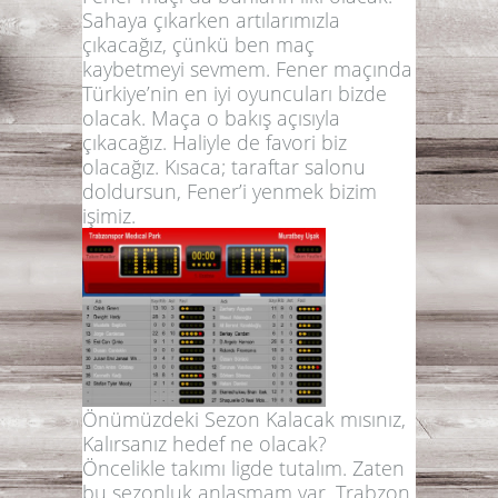
Sahaya çıkarken artılarımızla
çıkacağız, çünkü ben maç
kaybetmeyi sevmem. Fener maçında
Türkiye’nin en iyi oyuncuları bizde
olacak. Maça o bakış açısıyla
çıkacağız. Haliyle de favori biz
olacağız. Kısaca; taraftar salonu
doldursun, Fener’i yenmek bizim
işimiz.
Önümüzdeki Sezon Kalacak mısınız,
Kalırsanız hedef ne olacak?
Öncelikle takımı ligde tutalım. Zaten
bu sezonluk anlaşmam var. Trabzon