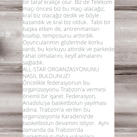
bir taraf kraliçe olur. Biz de Telekom
maçı öncesi biz bu maçı alacağız,
kral biz olacağız dedik ve böyle
kazandık ve kral biz olduk. Tabii bir
başka etken de, antrenmanları
kısaltıp, temposunu arttırdık.
Oyuncularımın gözlerinde korku
vardı, bu korkuyu attırdık ve parkede
rahat olmalarını, keyif almalarını
sağladık.
ALL-STAR ORGANZASYONUNU
NASIL BULDUNUZ?
Öncelikle federasyonun bu
organizasyonu Trabzon’a vermesi
önemli bir işaret. Federasyon,
Anadolu’ya basketbolun yayılması
adına, Trabzon’a verilen bu
organizasyonla Karadeniz’de
basketbolun devamını istiyor. Aynı
zamanda da Trabzon’da
basketbolun daha yukarılara