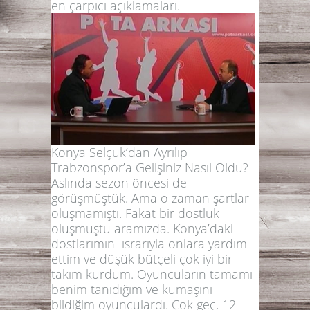
en çarpıcı açıklamaları.
Konya Selçuk’dan Ayrılıp
Trabzonspor’a Gelişiniz Nasıl Oldu?
Aslında sezon öncesi de
görüşmüştük. Ama o zaman şartlar
oluşmamıştı. Fakat bir dostluk
oluşmuştu aramızda. Konya’daki
dostlarımın ısrarıyla onlara yardım
ettim ve düşük bütçeli çok iyi bir
takım kurdum. Oyuncuların tamamı
benim tanıdığım ve kumaşını
bildiğim oyunculardı. Çok geç, 12