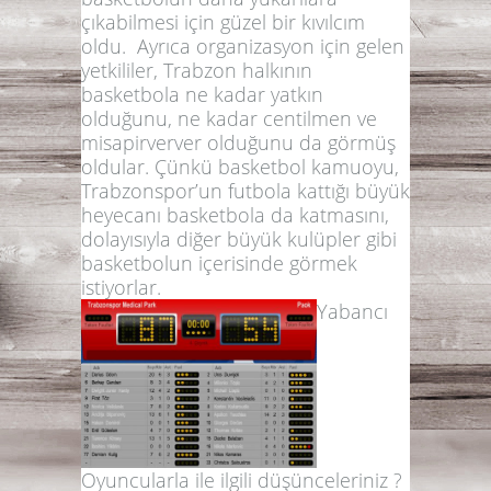
çıkabilmesi için güzel bir kıvılcım
oldu. Ayrıca organizasyon için gelen
yetkililer, Trabzon halkının
basketbola ne kadar yatkın
olduğunu, ne kadar centilmen ve
misapirverver olduğunu da görmüş
oldular. Çünkü basketbol kamuoyu,
Trabzonspor’un futbola kattığı büyük
heyecanı basketbola da katmasını,
dolayısıyla diğer büyük kulüpler gibi
basketbolun içerisinde görmek
istiyorlar.
Yabancı
Oyuncularla ile ilgili düşünceleriniz ?