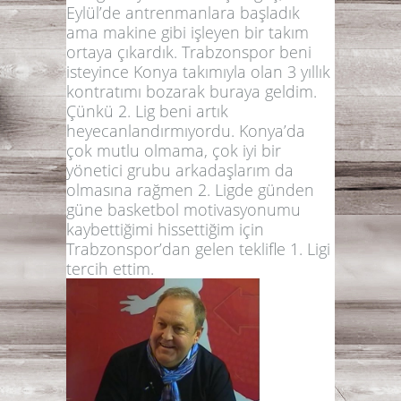
Eylül’de antrenmanlara başladık
ama makine gibi işleyen bir takım
ortaya çıkardık. Trabzonspor beni
isteyince Konya takımıyla olan 3 yıllık
kontratımı bozarak buraya geldim.
Çünkü 2. Lig beni artık
heyecanlandırmıyordu. Konya’da
çok mutlu olmama, çok iyi bir
yönetici grubu arkadaşlarım da
olmasına rağmen 2. Ligde günden
güne basketbol motivasyonumu
kaybettiğimi hissettiğim için
Trabzonspor’dan gelen teklifle 1. Ligi
tercih ettim.