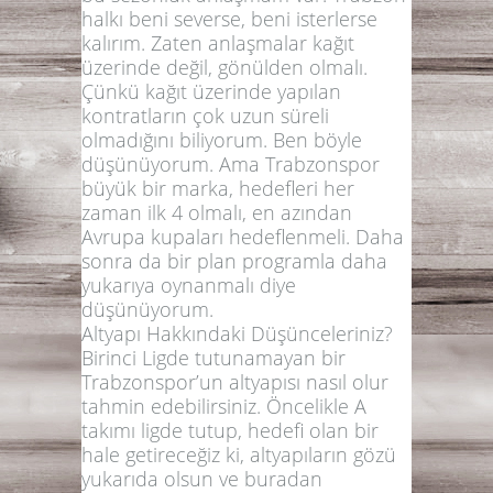
halkı beni severse, beni isterlerse
kalırım. Zaten anlaşmalar kağıt
üzerinde değil, gönülden olmalı.
Çünkü kağıt üzerinde yapılan
kontratların çok uzun süreli
olmadığını biliyorum. Ben böyle
düşünüyorum. Ama Trabzonspor
büyük bir marka, hedefleri her
zaman ilk 4 olmalı, en azından
Avrupa kupaları hedeflenmeli. Daha
sonra da bir plan programla daha
yukarıya oynanmalı diye
düşünüyorum.
Altyapı Hakkındaki Düşünceleriniz?
Birinci Ligde tutunamayan bir
Trabzonspor’un altyapısı nasıl olur
tahmin edebilirsiniz. Öncelikle A
takımı ligde tutup, hedefi olan bir
hale getireceğiz ki, altyapıların gözü
yukarıda olsun ve buradan