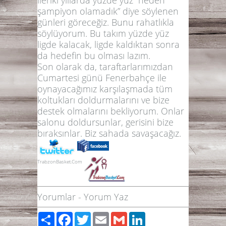
şampiyon olamadık” diye söylenen
günleri göreceğiz. Bunu rahatlıkla
söylüyorum. Bu takım yüzde yüz
ligde kalacak, ligde kaldıktan sonra
da hedefin bu olması lazım.
Son olarak da, taraftarlarımızdan
Cumartesi günü Fenerbahçe ile
oynayacağımız karşılaşmada tüm
koltukları doldurmalarını ve bize
destek olmalarını bekliyorum. Onlar
salonu doldursunlar, gerisini bize
bıraksınlar. Biz sahada savaşacağız.
TrabzonBasket.Com
Yorumlar
-
Yorum Yaz
Paylaş
Facebook
Twitter
Email
Gmail
LinkedIn