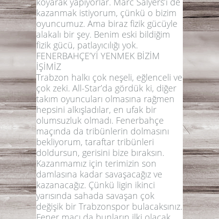
koyarak yapıyorlar. Marc Salyers’i de
kazanmak istiyorum, çünkü o bizim
oyuncumuz. Ama biraz fizik gücüyle
alakalı bir şey. Benim eski bildiğim
fizik gücü, patlayıcılığı yok.
FENERBAHÇE’Yİ YENMEK BİZİM
İŞİMİZ
Trabzon halkı çok neşeli, eğlenceli ve
çok zeki. All-Star’da gördük ki, diğer
takım oyuncuları olmasına rağmen
hepsini alkışladılar, en ufak bir
olumsuzluk olmadı. Fenerbahçe
maçında da tribünlerin dolmasını
bekliyorum, taraftar tribünleri
doldursun, gerisini bize bıraksın.
Kazanmamız için terimizin son
damlasına kadar savaşacağız ve
kazanacağız. Çünkü ligin ikinci
yarısında sahada savaşan çok
değişik bir Trabzonspor bulacaksınız.
Fener maçı da bunların ilki olacak.