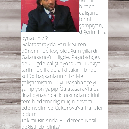
birden
çalıştırıp
birini
şampiyon,
diğerini final
oynattınız ?
Galatasaray’da Faruk Süren
döneminde koç olduğum yıllardı.
Galatasaray’ı 1. ligde, Paşabahçe’yi
de 2. ligde çalıştırıyordum. Türkiye
tarihinde ilk defa iki takımı birden
kulüp başkanlarının izniyle
çalıştırmıştım. O yıl Paşabahçe’yi
şampiyon yapıp Galatasaray’la da
final oynayınca iki takımdan birini
tercih edemediğim için devam
edemedim ve Çukurova’ya transfer
oldum.
Takımı Bir Anda Bu derece Nasıl
değiştirebildiniz?