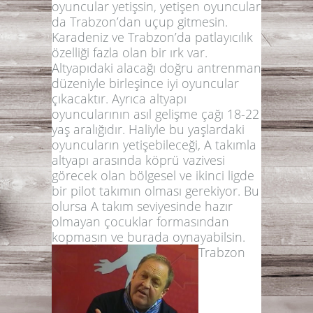
oyuncular yetişsin, yetişen oyuncular
da Trabzon’dan uçup gitmesin.
Karadeniz ve Trabzon’da patlayıcılık
özelliği fazla olan bir ırk var.
Altyapıdaki alacağı doğru antrenman
düzeniyle birleşince iyi oyuncular
çıkacaktır. Ayrıca altyapı
oyuncularının asıl gelişme çağı 18-22
yaş aralığıdır. Haliyle bu yaşlardaki
oyuncuların yetişebileceği, A takımla
altyapı arasında köprü vazivesi
görecek olan bölgesel ve ikinci ligde
bir pilot takımın olması gerekiyor. Bu
olursa A takım seviyesinde hazır
olmayan çocuklar formasından
kopmasın ve burada oynayabilsin.
Trabzon