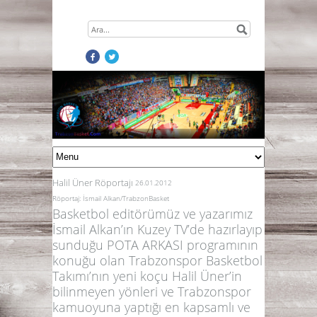
Halil Üner Röportajı
26.01.2012
Röportaj: İsmail Alkan/TrabzonBasket
Basketbol editörümüz ve yazarımız
İsmail Alkan’ın Kuzey TV’de hazırlayıp
sunduğu POTA ARKASI programının
konuğu olan Trabzonspor Basketbol
Takımı’nın yeni koçu Halil Üner’in
bilinmeyen yönleri ve Trabzonspor
kamuoyuna yaptığı en kapsamlı ve