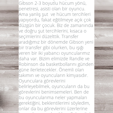
Gibson 2-3 boyutlu hücum yönü,
penetresi, asisti olan bir oyuncu.
Ama yanlış şut ve hücum tercihleri
yapıyordu, fakat eğitilmeye açık çok
düzgün bir çocuk. Biz de zamanında
ve doğru şut tercihlerini, kısaca o
seçimlerini düzelttik. Transfer
aradığımız bir dönemde Gibson yeni
bir transfer gibi olurken, bu ışığı
veren bir iki yabancı oyuncularımız
daha var. Bizim elimizde Randle ve
Robinson da basketbollarını günden
güne ilerletecekler. Önemli olan
takımın ve oyuncuların kimyasıdır.
Oyunculara görevlerini
belirleyebilmek, oyuncuların da bu
görevlerini benimsemeleri. Ben de
bu oyuncularıma neler yapmaları
gerektiğini, beklentilerimi söyledim,
onlar da bu görevlerini üzerlerine