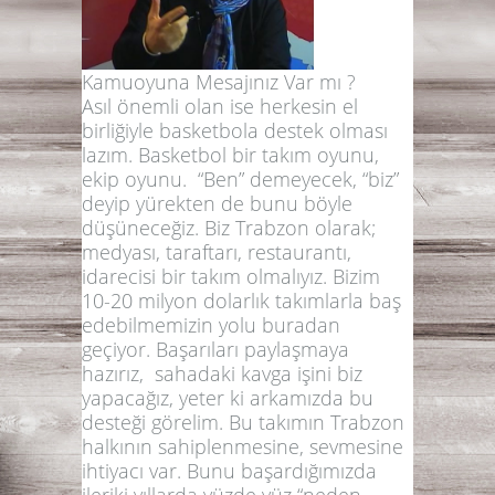
Kamuoyuna Mesajınız Var mı ?
Asıl önemli olan ise herkesin el
birliğiyle basketbola destek olması
lazım. Basketbol bir takım oyunu,
ekip oyunu. “Ben” demeyecek, “biz”
deyip yürekten de bunu böyle
düşüneceğiz. Biz Trabzon olarak;
medyası, taraftarı, restaurantı,
idarecisi bir takım olmalıyız. Bizim
10-20 milyon dolarlık takımlarla baş
edebilmemizin yolu buradan
geçiyor. Başarıları paylaşmaya
hazırız, sahadaki kavga işini biz
yapacağız, yeter ki arkamızda bu
desteği görelim. Bu takımın Trabzon
halkının sahiplenmesine, sevmesine
ihtiyacı var. Bunu başardığımızda
ileriki yıllarda yüzde yüz “neden