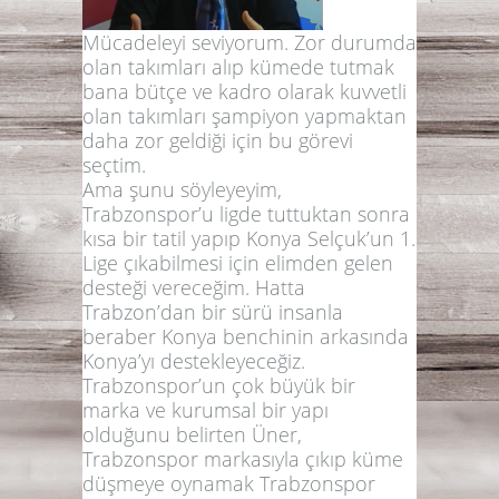
Mücadeleyi seviyorum. Zor durumda
olan takımları alıp kümede tutmak
bana bütçe ve kadro olarak kuvvetli
olan takımları şampiyon yapmaktan
daha zor geldiği için bu görevi
seçtim.
Ama şunu söyleyeyim,
Trabzonspor’u ligde tuttuktan sonra
kısa bir tatil yapıp Konya Selçuk’un 1.
Lige çıkabilmesi için elimden gelen
desteği vereceğim. Hatta
Trabzon’dan bir sürü insanla
beraber Konya benchinin arkasında
Konya’yı destekleyeceğiz.
Trabzonspor’un çok büyük bir
marka ve kurumsal bir yapı
olduğunu belirten Üner,
Trabzonspor markasıyla çıkıp küme
düşmeye oynamak Trabzonspor