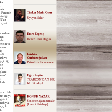
aka
s
hala
Türker Metin Onur
. Fenerde
irdiği
Uyuyan Şehir!
ON’un
e; set
n sadece
Emre Ergenç
ştı.
Henüz Hazır Değiliz
ndu
ceksin ve
yuncu.
ip
ceği
Gürbüz
zlı ve
Gürbüzoğulları
eçirdiği
Psikofizik Parametreler
rse
Şut
işken:
isons"
Oğuz Zeytin
ı
TRABZON’DAN BİR
 kafa
KUPA GEÇTİ
ıyor. Hele
ın en iyi
KONUK YAZAR
geleni
Sen önce ağzını temizle!
ünahıyla,
(Levent Ustabaşı)
a, çok
i.