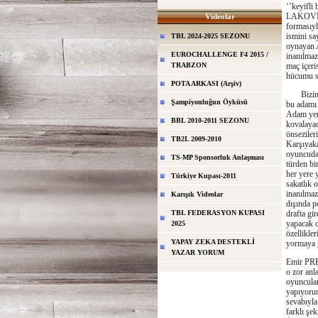
‘’keyifli
LAKOVİC’
Videolar
formasıyl
ismini sa
TBL 2024-2025 SEZONU
oynayan 
EUROCHALLENGE F4 2015 /
inanılmaz
TRABZON
maç içeri
hücumu sı
POTA ARKASI (Arşiv)
Bizim Tü
Şampiyonluğun Öyküsü
bu adamı 
Adam yeni
BBL 2010-2011 SEZONU
kovalayac
önseziler
TB2L 2009-2010
Karşıyaka
oyuncudan
TS-MP Sponsorluk Anlaşması
türden bi
her yere 
Türkiye Kupası-2011
sakatlık 
inanılmaz
Karışık Videolar
dışında po
TBL FEDERASYON KUPASI
drafta gi
yapacak 
2025
özellikle
YAPAY ZEKA DESTEKLİ
yormaya 
YAZAR YORUM
Emir PREL
o zor anl
oyuncular
yapıyorum
sevabıyla
farklı şe