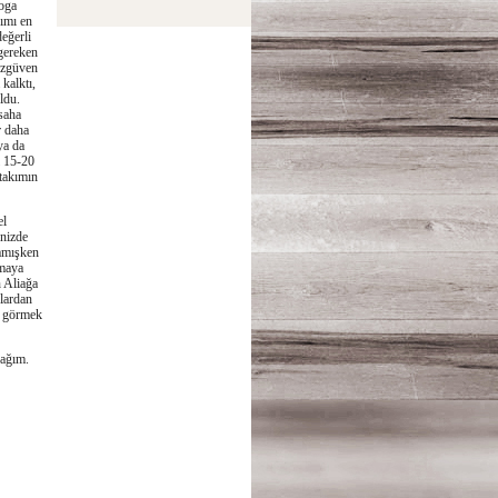
roga
ımı en
değerli
gereken
 özgüven
kalktı,
ldu.
saha
r daha
ya da
i 15-20
 takımın
el
enizde
mamışken
amaya
 Aliağa
nlardan
da görmek
cağım.