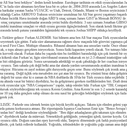
 bir All Star beni bekliyor’’ dedim kendi kendime. Eurolegue tarihinin en etkili oyuncularından J
in fazla süre almaması keyfime kısa bir es çekse de; 2004-2010 arasında Los Angeles Laker
a harikalar yaratan Sasha VUJACİC ve Utah, Detroit, Orlando, Miami ve Boston seyircisinin 
yıkladığı Carlos ARROYO Trabzon seyircisine unutulmaz bir All Star gecesi yaşatmayı başardı
Adana İncirlik Hava üssünde doğan ABD’li smaç uzmanı James GIST’in Mensah BONSU ile g
 smaç yarışması unutulmazlar arasında yerini buldu diyebiliriz. 3 sayı uzmanı Jonathan GİBS
sindeki inanılmaz smaçları ve etkili oyunu gecenin ilginçlerindendi. Son olarak kendi fikrime gör
rasında kendi şutunu yaratabilen ligimizdeki tek oyuncu Joshua SHİPP oldukça keyifliydi.
rklere gelince: Furkan ALDEMİR: Sizi bilmem ama ben All Star maçına Türk oyuncularda
seyretmek için gittim. Fazla süre alamamasına rağmen show maçında bile görevini yapmaya çalı
 nesil First Class. Müthişte ribaundcu. Ribaund almanın bazı ana unsurları vardır. Önce ribau
ak, o topu almayı gerçekten isteyeceksin. Sonra fiziki kapasiten yeterli olacak. Yer tutmayı bile
in kuvvetli olacak. Furkan daha bu yaşında tüm bu özellikleri barındırdığı için çok önemli bir o
 kökenli olan Furkan’ın; ligin süre/ribaund oranına bakarsak en iyi 2-3 ribaund istatistiğine sah
 biri olduğunu görürüz. Sonra savunmada atletikliği ve ayak çabukluğu ile her coachun isteye
r oyuncu. Tam sahada çok değil belki ama dar alanda yardım savunmasında ayakları inanılmaz hı
yetişiyor. Hücumu en zayıf noktası gibi duruyordu geçen sene. Bunu söylemek çok ironik ama g
ona yaramış. Değil üçlük orta mesafeden zor şut atan bir oyuncu. Bu yönünü biraz daha geliştiri
 değerli bir uzun olur ki o zaman da NBA draftlarda ilk 10'da bir Türk oyuncu daha seçilebilir. 
ta altında vasat bir bitirici diyebiliriz, bu da geliştirmesi gereken özelliklerinden biri. Draft dem
recek oyuncular için "NBA Comparisons" yapılır, takip edenler bilir. Furkan için "TBL Compar
olursak söyleyebileceğimiz tek oyuncu Kerem Gönlüm. Ama Kerem’in son 1-2 senede kazandığ
rine 10 yaş daha gençken sahip olması da onu nasıl bir geleceğin beklediğini söylemek için fazla
gerek yok.
DZİC: Parkede onu izlemek benim için büyük keyifti açıkçası. Takımı için elinden geleni yap
arda şutunu korkusuzca atması. Bir röportajında İspanya Coachunun Emir için: “Bence Avrupa’n
ından biri” dediği kendisine söylendiğinde: ’’Ben diğer arkadaşlarım gibi takımım için elimden 
’’ diyebilecek kadar da mütevazi. Yetenekliydi geldiğinde, yeteneğini işledi, üzerine koydu. G
 oyuncu oldu. Doğum sancıları epey kuvvetli oldu; Tanjevic döneminde çok farklı pozisyonlard
killerde, çok farklı rollerde kullanıldı. Yoğruldu, tribündekiler de yoğruldu çoğu zaman ama değd