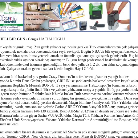
İFLİ BİR GÜN
/ Cengiz HACIALİOĞLU
r keyifti bugünkü maç. Zira gerek yabancı oyuncular gerekse Türk oyuncularımızın çok çalışar
i oyunculuk noktalarında bize sundukları seyir zevkiydi. Bugün NBA’de bile oynayan basketbol
ara yere biraz şans, biraz yetenek, ancak en önemlisi çok ama çok çalışarak gelmişlerdir. Hiç bir
sketbola yıldız oyuncu olarak başlamamıştır. Bu gün hangi profesyonel basketbolcu ile konuşu
okul döneminde okul takımına giremediğini, belki de o yıllarda 1-2 dk.’dan daha az oynatıldığını
ktir. Çalışarak oralara gelen insanları izledik bugün Hayri Gür’de.
arın ünlü basketbol şov grubu Crazy Dunkers’in nefes kesen gösteriler yaptığı bu dev
yonda Khimki Dans Grubu şovlarıyla, GRİPİN ise şarkılarıyla basketbol severlere keyifli anlar 
ışmasını Beşiktaş’lı Mensah BONSU, 3 sayı yarışmasını ise Trabzonspor’lu Jonathan Gibson’
 organizasyonda günün finali Türk ve yabancı yıldızların maçıyla yapıldı. İlk üç periyodu oldu
 geçen maçın bitimine 7 dakika kala Khimki kızları Türk savunmasına barikat kurunca yabancı y
 takımın yedek oyuncularını sahaya sürüp ilginç bir görüntü ortaya çıkmasını sağladı. Daha so
 oyun 5’er kişi olarak kaldığı yerden devam etti. Maçın bitimine 4 saniye kala Türk Yıldızlar tak
üstünlüğü vardı, ama son saniyelerde Carlos ARROYO’nun 3 sayılık NBA atışı potaya girince 
bancı yıldızlar karması 140-139 kazandı. Beko All-Star 2012’nin en değerli oyuncusu ise Yaba
r Karması’nda forma giyen Sasha VUJACİC oldu. Maçta Türk Yıldızlar Karması'nın Antrenörl
fes'ten Ufuk Sarıca yaparken, Yabancı Yıldızlar Karması'nın Antrenörlüğünü ise Beşiktaş Mi
man üstlendi.
yunculara kısaca değinmek istiyorum: All Star’a en çok izleme isteğiyle gittiğim oyuncu; yıl
nio, Toronto, CSKA, New Orleans gibi takımlara veren Mensah BONSU smaç yarışmasını ka