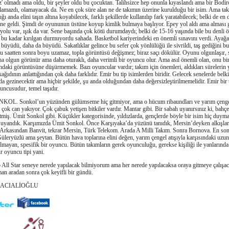
z' olmadı ama oldu, bir şeyler oldu bu çocuktan. Talihsizce hep onunla kıyaslandı ama bir Bodi
lamazdı, olamayacak da. Ne en çok süre alan ne de takımın üzerine kurulduğu bir isim. Ama tak
ığı anda elini taşın altına koyabilecek, farklı şekillerde kullanılıp fark yaratabilecek; belki de en 
ine geldi. Şimdi de oyununun üstüne koyup kimlik bulmaya başlıyor. Epey yol aldı ama alması 
yolu var, ışık da var. Sene başında çok kötü durumdaydı; belki de 15-16 yaşında bile bu denli
bu kadar kırılgan durmuyordu sahada. Basketbol kariyerindeki en önemli sınavını verdi. Ayağa 
 büyüdü, daha da büyüdü. Sakatlıklar gelince bu sefer çok yönlülüğü ile sivrildi, taş gediğini bu
u saatten sonra boyu uzamaz, topla görüntüsü değişmez; biraz saçı dökülür. Oyunu olgunlaşır, 
ha olgun görünür ama daha oturaklı, daha verimli bir oyuncu olur. Ama asıl önemli olan, onu bi
ndaki görüntüsüne düşürmemek. Bazı oyuncular vardır; takım için önemleri, aldıkları sürelerin 
k kağıdının anlattığından çok daha farklıdır. Emir bu tip isimlerden biridir. Gelecek senelerde belk
da gezinecektir ama hiçbir şekilde, şu anda olduğundan daha değersizleştirilmemelidir. Emir bir
uncusudur, temel taşıdır.
KOL. Sonkol’un yüzünden gülümseme hiç gitmiyor, ama o hücum ribaundları ve yarım çeng
la çok can yakıyor. Çok çabuk yetişen bitkiler vardır. Mantar gibi. Bir sabah uyanırsınız ki, bahç
tmiş. Ümit Sonkol gibi. Küçükler kategorisinde, yıldızlarda, gençlerde böyle bir isim hiç duy
h uyandık. Karşımızda Ümit Sonkol. Önce Karşıyaka’da yüzünü tanıdık, Mersin’deyken alkışl
 Arkasından Banvit, tekrar Mersin, Türk Telekom. Arada A Milli Takım. Sonra Bornova. En son
üleryüzlü ama şeytan. Bütün hava toplarına elini değen, yarım çengel atışıyla karşısındaki uzu
olmayan, spesifik bir oyuncu. Bütün takımların gerek oyunculuğu, gerekse kişiliği ile yanların
ir oyuncu tipi yani.
 Star seneye nerede yapılacak bilmiyorum ama her nerede yapılacaksa oraya gitmeye çalışa
n aradan sonra çok keyifli bir gündü.
 HACIALİOĞLU