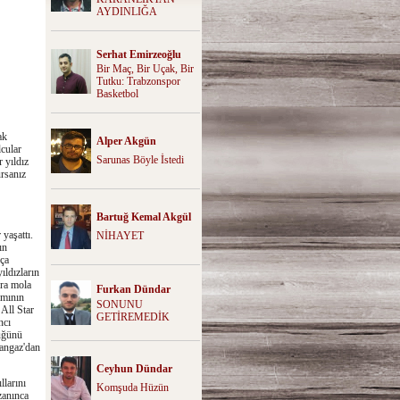
AYDINLIĞA
Serhat Emirzeoğlu
Bir Maç, Bir Uçak, Bir
Tutku: Trabzonspor
Basketbol
ak
Alper Akgün
cular
Sarunas Böyle İstedi
 yıldız
rsanız
Bartuğ Kemal Akgül
yaşattı.
NİHAYET
ın
kça
ıldızların
nra mola
Furkan Dündar
ımının
SONUNU
All Star
GETİREMEDİK
ncı
üğünü
langaz'dan
Ceyhun Dündar
larını
Komşuda Hüzün
zanınca