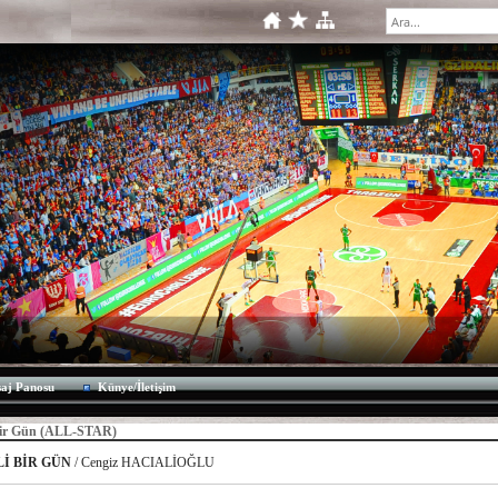
aj Panosu
Künye/İletişim
 Bir Gün (ALL-STAR)
Lİ BİR GÜN
/ Cengiz HACIALİOĞLU