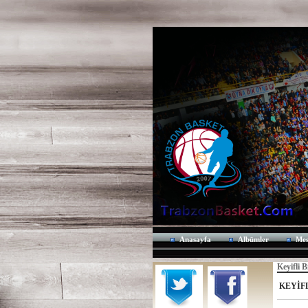
Anasayfa
Albümler
Mes
Keyifli
KEYİF