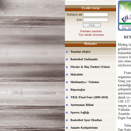
Üyelik Girişi
Kullanıcı adı
Şifre
Parolamı unuttum
Üye olmak istiyorum
KEY
Bölümler
Müthiş bi
geldikler
Yazarlar (Arşiv)
bulundukl
oyuncu ba
Basketbol Tarihçemiz
size orta
söyleyece
Fikstür & Maç Özetleri (Video)
Fransızl
Makaleler
organizas
Smaç yar
Multimedya / Videolar
kazandığı
çekişmeli
Röportajlar
antrenörü
alındı ve
TB2L/Final Four (2009-2010)
139–137 
Antrenman Bilimi
maçını ya
Yıldızla
Sporcu Sağlığı
Anadolu E
Ergin Ata
Basketbol Spor Okulları
Yabancı o
Amatör Kulüplerimiz
San Anto