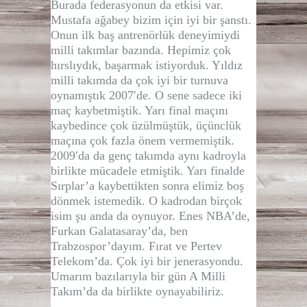
Burada federasyonun da etkisi var.
Mustafa ağabey bizim için iyi bir şanstı.
Onun ilk baş antrenörlük deneyimiydi
milli takımlar bazında. Hepimiz çok
hırslıydık, başarmak istiyorduk. Yıldız
milli takımda da çok iyi bir turnuva
oynamıştık 2007′de. O sene sadece iki
maç kaybetmiştik. Yarı final maçını
kaybedince çok üzülmüştük, üçünclük
maçına çok fazla önem vermemiştik.
2009′da da genç takımda aynı kadroyla
birlikte mücadele etmiştik. Yarı finalde
Sırplar’a kaybettikten sonra elimiz boş
dönmek istemedik. O kadrodan birçok
isim şu anda da oynuyor. Enes NBA’de,
Furkan Galatasaray’da, ben
Trabzospor’dayım. Fırat ve Pertev
Telekom’da. Çok iyi bir jenerasyondu.
Umarım bazılarıyla bir gün A Milli
Takım’da da birlikte oynayabiliriz.