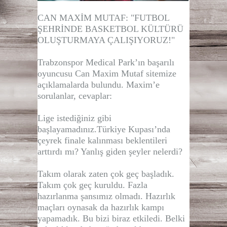
CAN MAXİM MUTAF: "FUTBOL
ŞEHRİNDE BASKETBOL KÜLTÜRÜ
OLUŞTURMAYA ÇALIŞIYORUZ!"
Trabzonspor Medical Park’ın başarılı
oyuncusu Can Maxim Mutaf sitemize
açıklamalarda bulundu. Maxim’e
sorulanlar, cevaplar:
Lige istediğiniz gibi
başlayamadınız.Türkiye Kupası’nda
çeyrek finale kalınması beklentileri
arttırdı mı? Yanlış giden şeyler nelerdi?
Takım olarak zaten çok geç başladık.
Takım çok geç kuruldu. Fazla
hazırlanma şansımız olmadı. Hazırlık
maçları oynasak da hazırlık kampı
yapamadık. Bu bizi biraz etkiledi. Belki