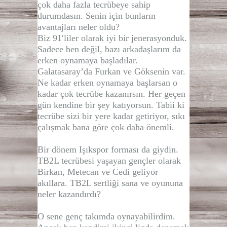
çok daha fazla tecrübeye sahip
durumdasın. Senin için bunların
avantajları neler oldu?
Biz 91′liler olarak iyi bir jenerasyonduk.
Sadece ben değil, bazı arkadaşlarım da
erken oynamaya başladılar.
Galatasaray’da Furkan ve Göksenin var.
Ne kadar erken oynamaya başlarsan o
kadar çok tecrübe kazanırsın. Her geçen
gün kendine bir şey katıyorsun. Tabii ki
tecrübe sizi bir yere kadar getiriyor, sıkı
çalışmak bana göre çok daha önemli.
Bir dönem Işıkspor forması da giydin.
TB2L tecrübesi yaşayan gençler olarak
Birkan, Metecan ve Cedi geliyor
akıllara. TB2L sertliği sana ve oyununa
neler kazandırdı?
O sene genç takımda oynayabilirdim.