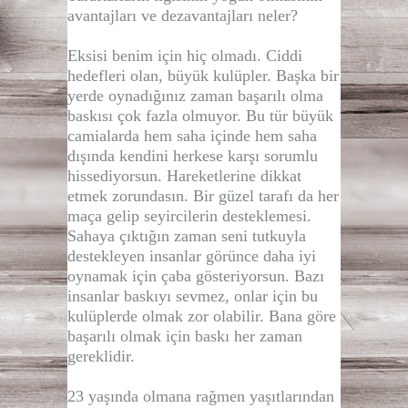
avantajları ve dezavantajları neler?
Eksisi benim için hiç olmadı. Ciddi
hedefleri olan, büyük kulüpler. Başka bir
yerde oynadığınız zaman başarılı olma
baskısı çok fazla olmuyor. Bu tür büyük
camialarda hem saha içinde hem saha
dışında kendini herkese karşı sorumlu
hissediyorsun. Hareketlerine dikkat
etmek zorundasın. Bir güzel tarafı da her
maça gelip seyircilerin desteklemesi.
Sahaya çıktığın zaman seni tutkuyla
destekleyen insanlar görünce daha iyi
oynamak için çaba gösteriyorsun. Bazı
insanlar baskıyı sevmez, onlar için bu
kulüplerde olmak zor olabilir. Bana göre
başarılı olmak için baskı her zaman
gereklidir.
23 yaşında olmana rağmen yaşıtlarından