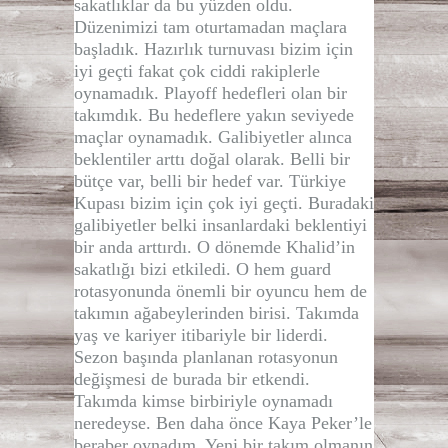
sakatlıklar da bu yüzden oldu.
Düzenimizi tam oturtamadan maçlara
başladık. Hazırlık turnuvası bizim için
iyi geçti fakat çok ciddi rakiplerle
oynamadık. Playoff hedefleri olan bir
takımdık. Bu hedeflere yakın seviyede
maçlar oynamadık. Galibiyetler alınca
beklentiler arttı doğal olarak. Belli bir
bütçe var, belli bir hedef var. Türkiye
Kupası bizim için çok iyi geçti. Buradaki
galibiyetler belki insanlardaki beklentiyi
bir anda arttırdı. O dönemde Khalid’in
sakatlığı bizi etkiledi. O hem guard
rotasyonunda önemli bir oyuncu hem de
takımın ağabeylerinden birisi. Takımda
yaş ve kariyer itibariyle bir liderdi.
Sezon başında planlanan rotasyonun
değişmesi de burada bir etkendi.
Takımda kimse birbiriyle oynamadı
neredeyse. Ben daha önce Kaya Peker’le
beraber oynadım. Yeni bir takım olmanın