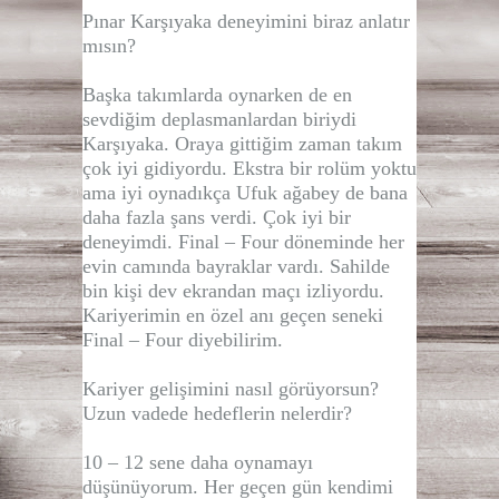
Pınar Karşıyaka deneyimini biraz anlatır
mısın?
Başka takımlarda oynarken de en
sevdiğim deplasmanlardan biriydi
Karşıyaka. Oraya gittiğim zaman takım
çok iyi gidiyordu. Ekstra bir rolüm yoktu
ama iyi oynadıkça Ufuk ağabey de bana
daha fazla şans verdi. Çok iyi bir
deneyimdi. Final – Four döneminde her
evin camında bayraklar vardı. Sahilde
bin kişi dev ekrandan maçı izliyordu.
Kariyerimin en özel anı geçen seneki
Final – Four diyebilirim.
Kariyer gelişimini nasıl görüyorsun?
Uzun vadede hedeflerin nelerdir?
10 – 12 sene daha oynamayı
düşünüyorum. Her geçen gün kendimi