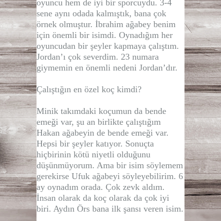
oyuncu hem de iyi bir sporcuydu. 3-4
sene aynı odada kalmıştık, bana çok
örnek olmuştur. İbrahim ağabey benim
için önemli bir isimdi. Oynadığım her
oyuncudan bir şeyler kapmaya çalıştım.
Jordan’ı çok severdim. 23 numara
giymemin en önemli nedeni Jordan’dır.
Çalıştığın en özel koç kimdi?
Minik takımdaki koçumun da bende
emeği var, şu an birlikte çalıştığım
Hakan ağabeyin de bende emeği var.
Hepsi bir şeyler katıyor. Sonuçta
hiçbirinin kötü niyetli olduğunu
düşünmüyorum. Ama bir isim söylemem
gerekirse Ufuk ağabeyi söyleyebilirim. 6
ay oynadım orada. Çok zevk aldım.
İnsan olarak da koç olarak da çok iyi
biri. Aydın Örs bana ilk şansı veren isim.