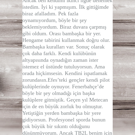
Ancak ben kendimi ikinci ligde denemek
istedim. İyi ki yapmışım. İlk gittiğimde
biraz afalladım. Pek fazla
oynamıyordum, böyle bir şey
beklemiyordum. Biraz duvara çarpmış
gibi oldum. Orası bambaşka bir yer.
Hengame tabirini kullanmak doğru olur.
Bambaşka kuralları var. Sonuç olarak
çok daha farklı. Kendi kulübünün
altyapısında oynadığın zaman ister
istemez el üstünde tutuluyorsun. Ama
orada hiçkimsesin. Kendini ispatlamak
zorundasın.Efes’teki gençler kendi pilot
kulüplerinde oynuyor. Fenerbahçe’de
böyle bir şey olmadığı için başka
kulüplere gitmiştik. Geçen yıl Metecan
için de en büyük zorluk bu olmuştur.
Yetiştiğin yerden bambaşka bir yere
gidiyorsun. Profesyonel sporda bunun
çok büyük bir sıkıntı olduğunu
düşünmüyorum. Ancak TB2L benim için