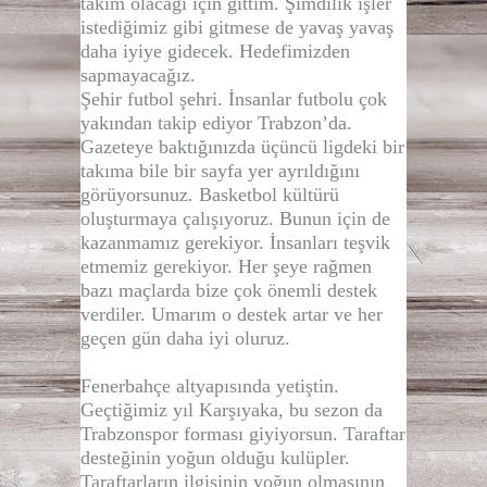
takım olacağı için gittim. Şimdilik işler
istediğimiz gibi gitmese de yavaş yavaş
daha iyiye gidecek. Hedefimizden
sapmayacağız.
Şehir futbol şehri. İnsanlar futbolu çok
yakından takip ediyor Trabzon’da.
Gazeteye baktığınızda üçüncü ligdeki bir
takıma bile bir sayfa yer ayrıldığını
görüyorsunuz. Basketbol kültürü
oluşturmaya çalışıyoruz. Bunun için de
kazanmamız gerekiyor. İnsanları teşvik
etmemiz gerekiyor. Her şeye rağmen
bazı maçlarda bize çok önemli destek
verdiler. Umarım o destek artar ve her
geçen gün daha iyi oluruz.
Fenerbahçe altyapısında yetiştin.
Geçtiğimiz yıl Karşıyaka, bu sezon da
Trabzonspor forması giyiyorsun. Taraftar
desteğinin yoğun olduğu kulüpler.
Taraftarların ilgisinin yoğun olmasının