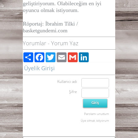
geliştiriyorum. Olabileceğim en iyi
oyuncu olmak istiyorum.
Röportaj: İbrahim Tilki /
basketgundemi.com
Yorumlar
-
Yorum Yaz
Paylaş
Facebook
Twitter
Email
Gmail
LinkedIn
Üyelik Girişi
Kullanıcı adı
Şifre
Parolamı unuttum
Üye olmak istiyorum