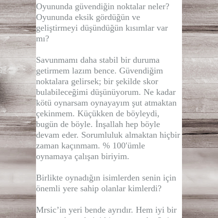
Oyununda güvendiğin noktalar neler?
Oyununda eksik gördüğün ve
geliştirmeyi düşündüğün kısımlar var
mı?
Savunmamı daha stabil bir duruma
getirmem lazım bence. Güvendiğim
noktalara gelirsek; bir şekilde skor
bulabileceğimi düşünüyorum. Ne kadar
kötü oynarsam oynayayım şut atmaktan
çekinmem. Küçükken de böyleydi,
bugün de böyle. İnşallah hep böyle
devam eder. Sorumluluk almaktan hiçbir
zaman kaçınmam. % 100′ümle
oynamaya çalışan biriyim.
Birlikte oynadığın isimlerden senin için
önemli yere sahip olanlar kimlerdi?
Mrsic’in yeri bende ayrıdır. Hem iyi bir