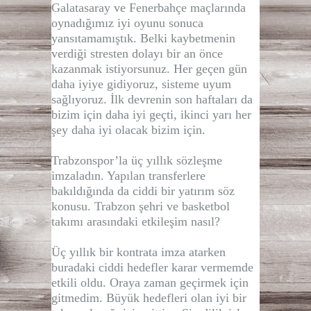
Galatasaray ve Fenerbahçe maçlarında
oynadığımız iyi oyunu sonuca
yansıtamamıştık. Belki kaybetmenin
verdiği stresten dolayı bir an önce
kazanmak istiyorsunuz. Her geçen gün
daha iyiye gidiyoruz, sisteme uyum
sağlıyoruz. İlk devrenin son haftaları da
bizim için daha iyi geçti, ikinci yarı her
şey daha iyi olacak bizim için.
Trabzonspor’la üç yıllık sözleşme
imzaladın. Yapılan transferlere
bakıldığında da ciddi bir yatırım söz
konusu. Trabzon şehri ve basketbol
takımı arasındaki etkileşim nasıl?
Üç yıllık bir kontrata imza atarken
buradaki ciddi hedefler karar vermemde
etkili oldu. Oraya zaman geçirmek için
gitmedim. Büyük hedefleri olan iyi bir