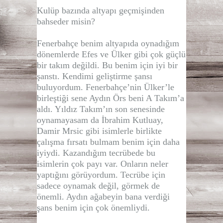
Kulüp bazında altyapı geçmişinden
bahseder misin?
Fenerbahçe benim altyapıda oynadığım
dönemlerde Efes ve Ülker gibi çok güçlü
bir takım değildi. Bu benim için iyi bir
şanstı. Kendimi geliştirme şansı
buluyordum. Fenerbahçe’nin Ülker’le
birleştiği sene Aydın Örs beni A Takım’a
aldı. Yıldız Takım’ın son senesinde
oynamayasam da İbrahim Kutluay,
Damir Mrsic gibi isimlerle birlikte
çalışma fırsatı bulmam benim için daha
iyiydi. Kazandığım tecrübede bu
isimlerin çok payı var. Onların neler
yaptığını görüyordum. Tecrübe için
sadece oynamak değil, görmek de
önemli. Aydın ağabeyin bana verdiği
şans benim için çok önemliydi.