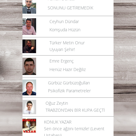
SONUNU GETİREMEDİK
Ceyhun Dündar
Komşuda Hüzün
Türker Metin Onur
Uyuyan Şehir!
Emre Ergenç
Henüz Hazır Değiliz
Gürbüz Gürbüzoğulları
Psikofizik Parametreler
Oğuz Zeytin
TRABZON’DAN BİR KUPA GEÇTİ
KONUK YAZAR
Sen önce ağzını temizle! (Levent
Ustabaşı)