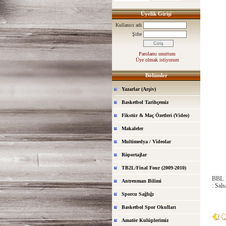
Üyelik Girişi
Kullanıcı adı
Şifre
Parolamı unuttum
Üye olmak istiyorum
Bölümler
Yazarlar (Arşiv)
Basketbol Tarihçemiz
Fikstür & Maç Özetleri (Video)
Makaleler
Multimedya / Videolar
Röportajlar
TB2L/Final Four (2009-2010)
BBL 
Antrenman Bilimi
: Sal
Sporcu Sağlığı
Basketbol Spor Okulları
Amatör Kulüplerimiz