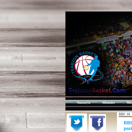
Anasayfa
Albümler
Mes
BBL 10.
BBL
poz