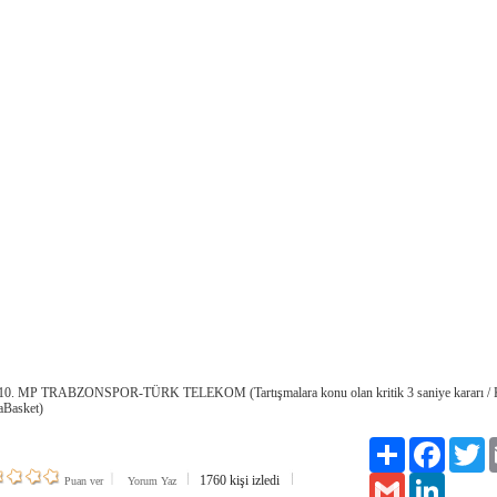
10. MP TRABZONSPOR-TÜRK TELEKOM (Tartışmalara konu olan kritik 3 saniye kararı /
saBasket)
Paylaş
Facebook
Tw
1760 kişi izledi
Gmail
LinkedIn
Puan ver
Yorum Yaz