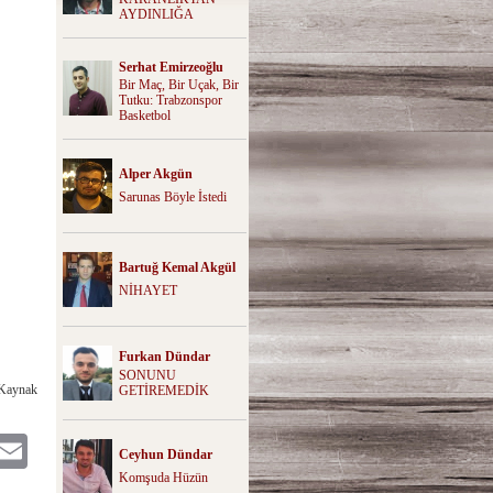
AYDINLIĞA
Serhat Emirzeoğlu
Bir Maç, Bir Uçak, Bir
Tutku: Trabzonspor
Basketbol
Alper Akgün
Sarunas Böyle İstedi
Bartuğ Kemal Akgül
NİHAYET
Furkan Dündar
SONUNU
 Kaynak
GETİREMEDİK
itter
Email
Ceyhun Dündar
Komşuda Hüzün