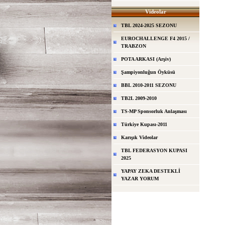
Videolar
TBL 2024-2025 SEZONU
EUROCHALLENGE F4 2015 /
TRABZON
POTA ARKASI (Arşiv)
Şampiyonluğun Öyküsü
BBL 2010-2011 SEZONU
TB2L 2009-2010
TS-MP Sponsorluk Anlaşması
Türkiye Kupası-2011
Karışık Videolar
TBL FEDERASYON KUPASI
2025
YAPAY ZEKA DESTEKLİ
YAZAR YORUM