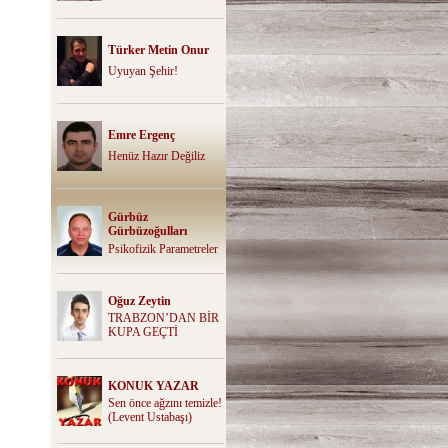
Türker Metin Onur
Uyuyan Şehir!
Emre Ergenç
Henüz Hazır Değiliz
Gürbüz
Gürbüzoğulları
Psikofizik Parametreler
Oğuz Zeytin
TRABZON’DAN BİR
KUPA GEÇTİ
KONUK YAZAR
Sen önce ağzını temizle!
(Levent Ustabaşı)