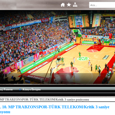
aj Panosu
Künye/İletişim
 MP TRABZONSPOR-TÜRK TELEKOM/Kritik 3 saniye pozisyonu
 10. MP TRABZONSPOR-TÜRK TELEKOM/Kritik 3 saniye
isyonu