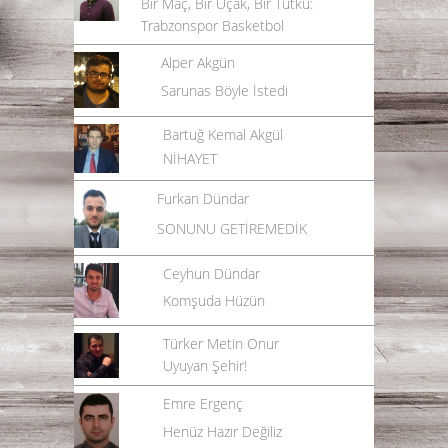
Bir Maç, Bir Uçak, Bir Tutku:
Trabzonspor Basketbol
Alper Akgün
Sarunas Böyle İstedi
Bartuğ Kemal Akgül
NİHAYET
Furkan Dündar
SONUNU GETİREMEDİK
Ceyhun Dündar
Komşuda Hüzün
Türker Metin Onur
Uyuyan Şehir!
Emre Ergenç
Henüz Hazır Değiliz