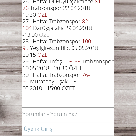
26. Hafta: Dİ Büyükçekmece
8
1-
76
Trabzonspor 22.04.2018 -
19:30
ÖZET
27. Hafta: Trabzonspor
8
2-
104
Darüşşafaka 29.04.2018
-13:00
ÖZET
28. Hafta: Trabzonspor
1
00-
95
Yeşilgiresun Bld.
05.05.2018
-
20.15
ÖZET
29. Hafta: Tofaş
103-63
Trabzonspor
10.05.2018 - 20.30 ÖZET
30. Hafta: Trabzonspor
7
6-
91
Muratbey Uşak.
13-
05.2018 - 15:00 ÖZET
Yorumlar
-
Yorum Yaz
Üyelik Girişi