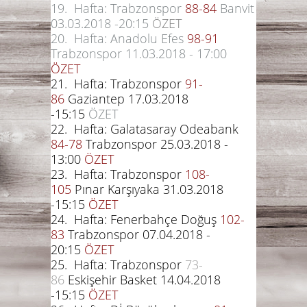
19. Hafta: Trabzonspor
8
8-84
Banvit
03.03.2018 -20:15
ÖZET
20. Hafta: Anadolu Efes
98-91
Trabzonspor 11.03.2018 - 17:00
ÖZET
21. Hafta: Trabzonspor
91-
86
Gaziantep 17.03.2018
-15:15
ÖZET
22. Hafta: Galatasaray Odeabank
84-78
Trabzonspor 25.03.2018 -
13:00
ÖZET
23. Hafta: Trabzonspor
1
08-
105
Pınar Karşıyaka 31.03.2018
-15:15
ÖZET
24. Hafta: Fenerbahçe Doğuş
1
02-
83
Trabzonspor 07.04.2018 -
20:15
ÖZET
25. Hafta: Trabzonspor
73-
86
Eskişehir Basket 14.04.2018
-15:15
ÖZET