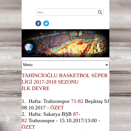
TAHİNCİOĞLU BASKETBOL SÜPER
LİGİ 2017-2018 SEZONU
İLK DEVRE
1. Hafta: Trabzonspor
7
1-82
Beşiktaş SJ
08.10.2017 -
ÖZET
2. Hafta: Sakarya BŞB
87-
82
Trabzonspor - 15.10.2017/13:00 -
ÖZET