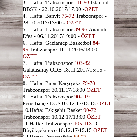
3. Hafta: Trabzonspor
111-93
İstanbul
BBSK - 22.10.2017/17:00 -
ÖZET
4. Hafta: Banvit
75-72
Trabzonspor -
28.10.2017/13:00 -
ÖZET
5. Hafta: Trabzonspor
89-96
Anadolu
Efes - 06.11.2017/19:00 -
ÖZET
6. Hafta: Gaziantep Basketbol
84-
95
Trabzonspor 11.11.2016/13:00 -
ÖZET
7. Hafta: Trabzonspor
103-82
Galatasaray ODB 18.11.2017/15:15 -
ÖZET
8. Hafta: Pınar Karşıyaka
79-78
Trabzonspor 30.11.17/18:00
ÖZET
9. Hafta: Trabzonspor
90-119
Fenerbahçe DĞŞ 03.12.17/15:15
ÖZET
10.Hafta: Eskişehir Basket
90-72
Trabzonspor 10.12.17/13:00
ÖZET
11.Hafta: Trabzonspor
105-113
Dİ
Büyükçekmece 16.12.17/15:15
ÖZET
12.Hafta: Darüşşafaka
88-73