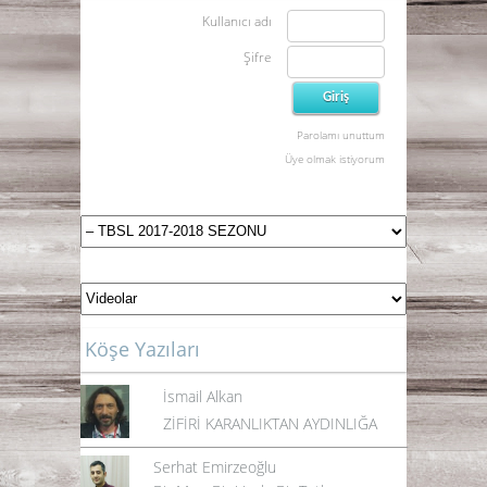
Kullanıcı adı
Şifre
Parolamı unuttum
Üye olmak istiyorum
Köşe Yazıları
İsmail Alkan
ZİFİRİ KARANLIKTAN AYDINLIĞA
Serhat Emirzeoğlu