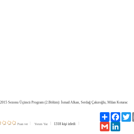
2015 Sezonu Üçüncü Program (2.Bölüm): İsmail Alkan, Serdağ Çakıroğlu, Milan Kotarac
Paylaş
Facebook
Tw
1318 kişi izledi
Gmail
LinkedIn
Puan ver
Yorum Yaz