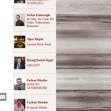
AYDINLIĞA
Serhat Emirzeoğlu
Bir Maç, Bir Uçak, Bir
Tutku: Trabzonspor
Basketbol
Alper Akgün
Sarunas Böyle İstedi
Bartuğ Kemal Akgül
NİHAYET
Furkan Dündar
SONUNU
GETİREMEDİK
itter
Email
Ceyhun Dündar
Komşuda Hüzün