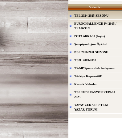
Videolar
TBL 2024-2025 SEZONU
EUROCHALLENGE F4 2015 /
TRABZON
POTA ARKASI (Arşiv)
Şampiyonluğun Öyküsü
BBL 2010-2011 SEZONU
TB2L 2009-2010
TS-MP Sponsorluk Anlaşması
Türkiye Kupası-2011
Karışık Videolar
TBL FEDERASYON KUPASI
2025
YAPAY ZEKA DESTEKLİ
YAZAR YORUM