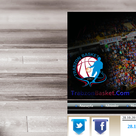
Anasayfa
Albümler
Mes
28.10.20
28.