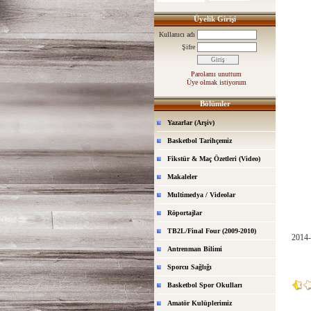
Üyelik Girişi
Kullanıcı adı
Şifre
Parolamı unuttum
Üye olmak istiyorum
Bölümler
Yazarlar (Arşiv)
Basketbol Tarihçemiz
Fikstür & Maç Özetleri (Video)
Makaleler
Multimedya / Videolar
Röportajlar
TB2L/Final Four (2009-2010)
2014-
Antrenman Bilimi
Sporcu Sağlığı
Basketbol Spor Okulları
Amatör Kulüplerimiz