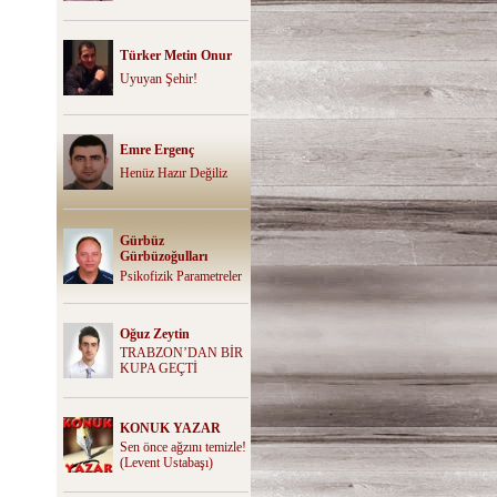
Türker Metin Onur
Uyuyan Şehir!
Emre Ergenç
Henüz Hazır Değiliz
Gürbüz
Gürbüzoğulları
Psikofizik Parametreler
Oğuz Zeytin
TRABZON’DAN BİR
KUPA GEÇTİ
KONUK YAZAR
Sen önce ağzını temizle!
(Levent Ustabaşı)