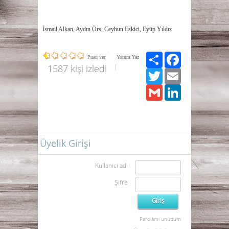
İsmail Alkan, Aydın Örs, Ceyhun Eskici, Eyüp Yıldız
Paylaş
Facebook
Puan ver
Yorum Yaz
1587 kişi izledi
Twitter
Email
Gmail
LinkedIn
Üyelik Girişi
Kullanıcı adı
Şifre
Parolamı unuttum