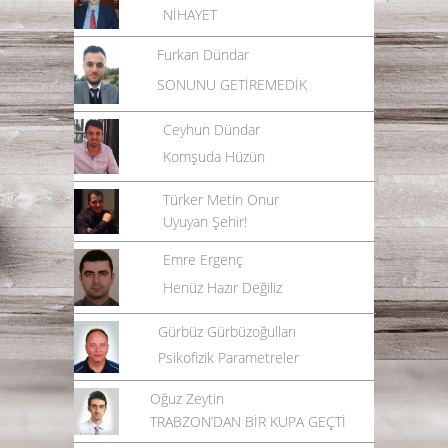
NİHAYET
Furkan Dündar
SONUNU GETİREMEDİK
Ceyhun Dündar
Komşuda Hüzün
Türker Metin Onur
Uyuyan Şehir!
Emre Ergenç
Henüz Hazır Değiliz
Gürbüz Gürbüzoğulları
Psikofizik Parametreler
Oğuz Zeytin
TRABZON’DAN BİR KUPA GEÇTİ