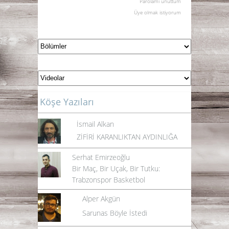
Parolamı unuttum
Üye olmak istiyorum
Köşe Yazıları
İsmail Alkan
ZİFİRİ KARANLIKTAN AYDINLIĞA
Serhat Emirzeoğlu
Bir Maç, Bir Uçak, Bir Tutku:
Trabzonspor Basketbol
Alper Akgün
Sarunas Böyle İstedi