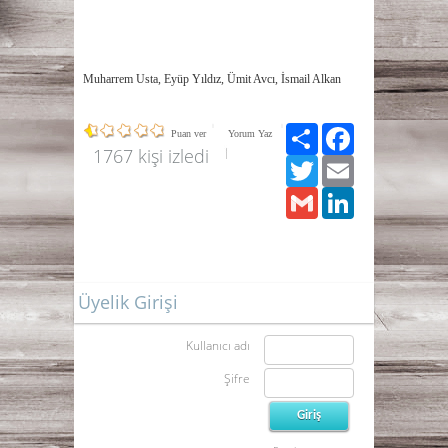
Muharrem Usta, Eyüp Yıldız, Ümit Avcı, İsmail Alkan
Paylaş
Facebook
Puan ver
Yorum Yaz
1767 kişi izledi
Twitter
Email
Gmail
LinkedIn
Üyelik Girişi
Kullanıcı adı
Şifre