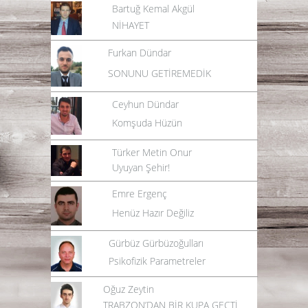
Bartuğ Kemal Akgül
NİHAYET
Furkan Dündar
SONUNU GETİREMEDİK
Ceyhun Dündar
Komşuda Hüzün
Türker Metin Onur
Uyuyan Şehir!
Emre Ergenç
Henüz Hazır Değiliz
Gürbüz Gürbüzoğulları
Psikofizik Parametreler
Oğuz Zeytin
TRABZON’DAN BİR KUPA GEÇTİ