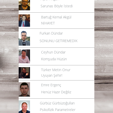
Sarunas Böyle İstedi
Bartuğ Kemal Akgül
NİHAYET
Furkan Dündar
SONUNU GETİREMEDİK
Ceyhun Dündar
Komşuda Hüzün
Türker Metin Onur
Uyuyan Şehir!
Emre Ergenç
Henüz Hazır Değiliz
Gürbüz Gürbüzoğulları
Psikofizik Parametreler