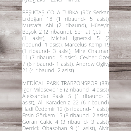
BEŞİKTAŞ COLA TURKA (90):
Serkan
Erdoğan 18 (1 ribaund- 5 asist),
Mustafa Abi (2 ribaund), Hüseyin
Beşok 2 (2 ribaund), Serhat Çetin 7
(1 asist), Michal Ignerski 5 (2
ribaund- 1 asist), Marcelus Kemp 19
(1 ribaund- 3 asist), Mire Chatman
11 (7 ribaund- 5 asist), Cevher Özer
7 (6 ribaund- 1 asist), Andrew Oglivy
21 (4 ribaund- 2 asist)
MEDİCAL PARK TRABZONSPOR (88):
Igor Milosevic 16 (2 ribaund- 4 asist),
Aleksandar Rasic 5 (1 ribaund- 3
asist), Ali Karadeniz 22 (6 ribaund),
Hadi Özdemir 12 (6 ribaund- 1 asist),
Ersin Görkem 15 (8 ribaund- 2 asist),
Goran Cakic 4 (3 ribaund- 3 asist),
Derrick Obasohan 9 (1 asist), Alvin