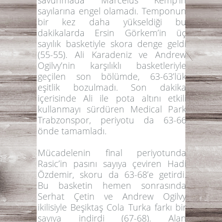
sayılarına engel olamadı. Temponun
bir kez daha yükseldiği bu
dakikalarda
Ersin Görkem
’in üç
sayılık basketiyle skora denge geldi
(55-55).
Ali Karadeniz
ve
Andrew
Ogilvy
’nin karşılıklı basketleriyle
geçilen son bölümde, 63-63’lük
eşitlik bozulmadı. Son dakika
içerisinde
Ali
ile pota altını etkili
kullanmayı sürdüren Medical Park
Trabzonspor, periyotu da
63-66
önde tamamladı.
Mücadelenin final periyotunda
Rasic
’in pasını sayıya çeviren
Hadi
Özdemir
, skoru da 63-68’e getirdi.
Bu basketin hemen sonrasında
Serhat Çetin
ve
Andrew Ogilvy
ikilisiyle Beşiktaş Cola Turka farkı bir
sayıya indirdi (67-68). Alan