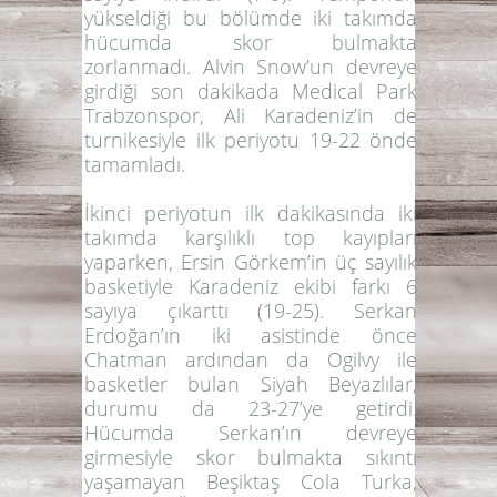
yükseldiği bu bölümde iki takımda
hücumda skor bulmakta
zorlanmadı.
Alvin Snow
’un devreye
girdiği son dakikada Medical Park
Trabzonspor,
Ali Karadeniz
’in de
turnikesiyle ilk periyotu
19-22
önde
tamamladı.
İkinci periyotun ilk dakikasında iki
takımda karşılıklı top kayıpları
yaparken,
Ersin Görkem
’in üç sayılık
basketiyle Karadeniz ekibi farkı 6
sayıya çıkarttı (19-25).
Serkan
Erdoğan
’ın iki asistinde önce
Chatman
ardından da
Ogilvy
ile
basketler bulan Siyah Beyazlılar,
durumu da 23-27’ye getirdi.
Hücumda
Serkan
’ın devreye
girmesiyle skor bulmakta sıkıntı
yaşamayan Beşiktaş Cola Turka,