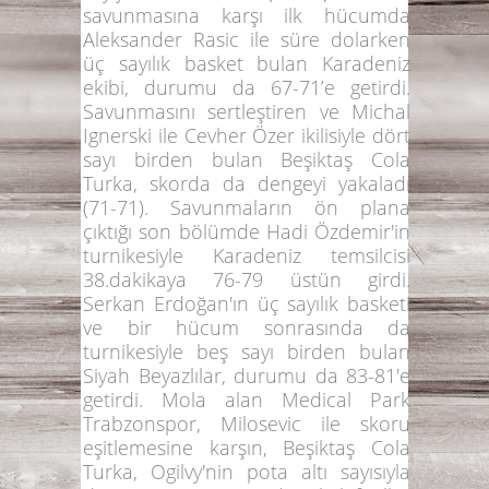
savunmasına karşı ilk hücumda
Aleksander Rasic
ile süre dolarken
üç sayılık basket bulan Karadeniz
ekibi, durumu da 67-71’e getirdi.
Savunmasını sertleştiren ve
Michal
Ignerski
ile
Cevher Özer
ikilisiyle dört
sayı birden bulan Beşiktaş Cola
Turka, skorda da dengeyi yakaladı
(71-71). Savunmaların ön plana
çıktığı son bölümde
Hadi Özdemir
'in
turnikesiyle Karadeniz temsilcisi
38.dakikaya 76-79 üstün girdi.
Serkan Erdoğan
'ın üç sayılık basketi
ve bir hücum sonrasında da
turnikesiyle beş sayı birden bulan
Siyah Beyazlılar, durumu da 83-81'e
getirdi. Mola alan Medical Park
Trabzonspor,
Milosevic
ile skoru
eşitlemesine karşın, Beşiktaş Cola
Turka,
Ogilvy
'nin pota altı sayısıyla