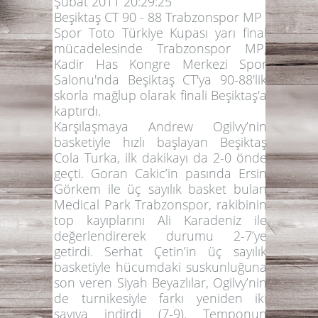
Şubat 2011 20:29:25
Beşiktaş CT 90 - 88 Trabzonspor MP
Spor Toto Türkiye Kupası yarı final
mücadelesinde
Trabzonspor MP
,
Kadir Has Kongre Merkezi Spor
Salonu'nda
Beşiktaş CT'ya
90-88
'lik
skorla mağlup olarak finali Beşiktaş'a
kaptırdı.
Karşılaşmaya
Andrew Ogilvy
’nin
basketiyle hızlı başlayan Beşiktaş
Cola Turka, ilk dakikayı da 2-0 önde
geçti.
Goran Cakic
’in pasında
Ersin
Görkem
ile üç sayılık basket bulan
Medical Park Trabzonspor, rakibinin
top kayıplarını
Ali Karadeniz
ile
değerlendirerek durumu 2-7’ye
getirdi.
Serhat Çetin
’in üç sayılık
basketiyle hücumdaki suskunluğuna
son veren Siyah Beyazlılar,
Ogilvy
’nin
de turnikesiyle farkı yeniden iki
sayıya indirdi (7-9). Temponun