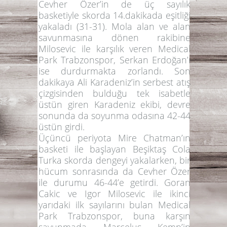
Cevher Özer
’in de üç sayılık
basketiyle skorda 14.dakikada eşitliği
yakaladı (31-31). Mola alan ve alan
savunmasına dönen rakibine
Milosevic
ile karşılık veren Medical
Park Trabzonspor,
Serkan Erdoğan
’ı
ise durdurmakta zorlandı. Son
dakikaya
Ali Karadeniz
’in serbest atış
çizgisinden bulduğu tek isabetle
üstün giren Karadeniz ekibi, devre
sonunda da soyunma odasına
42-44
üstün girdi.
Üçüncü periyota
Mire Chatman
’ın
basketi ile başlayan Beşiktaş Cola
Turka skorda dengeyi yakalarken, bir
hücum sonrasında da
Cevher Özer
ile durumu 46-44’e getirdi.
Goran
Cakic
ve
Igor Milosevic
ile ikinci
yarıdaki ilk sayılarını bulan Medical
Park Trabzonspor, buna karşın
savunmada
Marcelus Kemp
’in