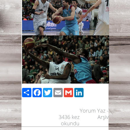
Paylaş
Facebook
Twitter
Email
Gmail
LinkedIn
Yorum Yaz
-
3436
kez
Arşiv
okundu