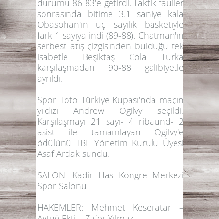
durumu 86-83'e getirdi. Taktik fauller
sonrasında bitime 3.1 saniye kala
Obasohan
'ın üç sayılık basketiyle
fark 1 sayıya indi (89-88). Chatman'ın
serbest atış çizgisinden bulduğu tek
isabetle Beşiktaş Cola Turka
karşılaşmadan
90-88
galibiyetle
ayrıldı.
Spor Toto Türkiye Kupası'nda maçın
yıldızı
Andrew Ogilvy
seçildi.
Karşılaşmayı 21 sayı- 4 ribaund- 2
asist ile tamamlayan
Ogilvy
'e
ödülünü TBF Yönetim Kurulu Üyesi
Asaf Ardak
sundu.
SALON:
Kadir Has Kongre Merkezi
Spor Salonu
HAKEMLER:
Mehmet Keseratar –
Aytuğ Ekti – Zafer Yılmaz