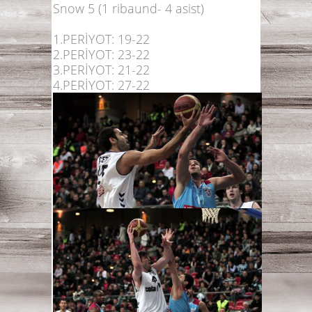
Snow 5 (1 ribaund- 4 asist)
1.PERİYOT: 19-22
2.PERİYOT: 23-22
3.PERİYOT: 21-22
4.PERİYOT: 27-22