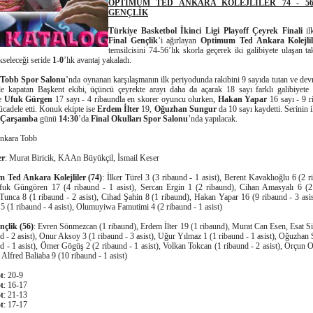
OPTİMUM TED ANKARA KOLEJLİLER 74 - 56
GENÇLİK
Türkiye Basketbol İkinci Ligi Playoff Çeyrek Finali
il
Final Gençlik
’i ağırlayan
Optimum Ted Ankara Kolejlil
temsilcisini 74-56’lık skorla geçerek iki galibiyete ulaşan ta
kseleceği seride
1-0
’lık avantaj yakaladı.
Tobb Spor Salonu
’nda oynanan karşılaşmanın ilk periyodunda rakibini 9 sayıda tutan ve dev
le kapatan Başkent ekibi, üçüncü çeyrekte arayı daha da açarak 18 sayı farklı galibiyete 
de
Ufuk Gürgen
17 sayı - 4 ribaundla en skorer oyuncu olurken,
Hakan Yapar
16 sayı - 9 r
ücadele etti. Konuk ekipte ise
Erdem İlter
19,
Oğuzhan Sungur
da 10 sayı kaydetti. Serinin 
 Çarşamba
günü
14:30
’da
Final Okulları Spor Salonu
’nda yapılacak.
Ankara Tobb
er
: Murat Biricik, KAAn Büyükçil, İsmail Keser
 Ted Ankara Kolejliler (74)
: İlker Türel 3 (3 ribaund - 1 asist), Berent Kavaklıoğlu 6 (2 r
Ufuk Güngören 17 (4 ribaund - 1 asist), Sercan Ergin 1 (2 ribaund), Cihan Amasyalı 6 (2
unca 8 (1 ribaund - 2 asist), Cihad Şahin 8 (1 ribaund), Hakan Yapar 16 (9 ribaund - 3 asi
 (1 ribaund - 4 asist), Olumuyiwa Famutimi 4 (2 ribaund - 1 asist)
nçlik (56)
: Evren Sönmezcan (1 ribaund), Erdem İlter 19 (1 ribaund), Murat Can Esen, Esat S
d - 2 asist), Onur Aksoy 3 (1 ribaund - 3 asist), Uğur Yılmaz 1 (1 ribaund - 1 asist), Oğuzhan
d - 1 asist), Ömer Gögüş 2 (2 ribaund - 1 asist), Volkan Tokcan (1 ribaund - 2 asist), Orçun O
 Alfred Baliaba 9 (10 ribaund - 1 asist)
ot
: 20-9
ot
: 16-17
ot
: 21-13
ot
: 17-17