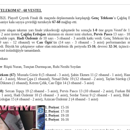
ELEKOM 67 - 68 VESTEL
TB2L Playoff Çeyrek Finali ilk maçında deplasmanda karşılaştığı
Genç Telekom
’u Çağdaş E
saniye kala sayıya çevirdiği turnikeyle
67-68
mağlup etti.
biyete ulaşan takımın yarı finale yükseleceği eşleşmede bu sonuçla
1-0
öne geçen Vestel’de 1
 2 asist üreten
Çağdaş Erdoğan
takımının en skorer ismi olurken,
Pervis Pasco
13 sayı - 10
ouble yaptı.
Hadi Özdemir
de 10 sayı - 5 ribaund - 3 asistlik katkı verdi. Genç Telekom’da 
 sayı - 12 ribaund) ve
Can Ögüt
’ün (14 sayı - 3 ribaund - 5 asist) performansları m
di. Büyük bir çekişmeye sahne olan mücadelenin ilk periyodu
15-16
, devresi
32-34
, üçüncü 
stel üstünlüğüyle tamamlandı.
Ankara
er
: Rüştü Nuran, Tunçtan Durmuşcan, Ruhi Nezihi Soydan
lekom (67)
: Mustafa Görür 8 (5 ribaund - 3 asist), Şahin Ekmen 11 (2 ribaund - 1 asist), Haz
d - 3 asist), Mesut Çıpa (1 ribaund), Nenad Delic 19 (12 ribaund - 2 asist), Taylan Süerkip (1
Dikmen (1 ribaund), Kerem Çelik, Can Öğüt 14 (3 ribaund - 5 asist)
68)
: Sercan Topçu 19 (2 ribaund - 5 asist), Pervis Pasco 13 (10 ribaund - 2 asist), Furkan Bil
- 1 asist), Hadi Özdemir 10 (5 ribaund - 3 asist), Serdar Yavuz 9 (2 ribaund - 1 asist), Bilal
doğan 15 (4 ribaund - 2 asist), Azizcan Özdemir 2 (4 ribaund - 1 asist)
1. Periyot
: 15-16
2. Periyot
: 17-18
3. Periyot
: 19-18
4. Periyot
: 16-16