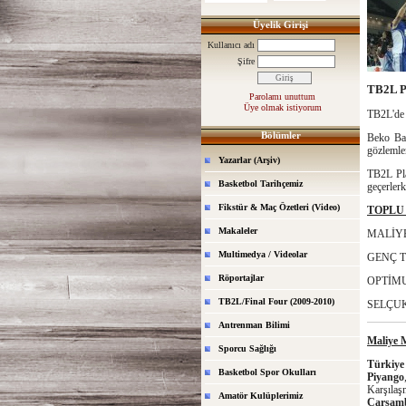
Üyelik Girişi
Kullanıcı adı
Şifre
TB2L P
Parolamı unuttum
Üye olmak istiyorum
TB2L'de 
Bölümler
Beko Bas
gözlemlen
Yazarlar (Arşiv)
TB2L Pla
Basketbol Tarihçemiz
geçerlerk
Fikstür & Maç Özetleri (Video)
TOPLU
Makaleler
MALİYE
Multimedya / Videolar
GENÇ T
Röportajlar
OPTİMU
TB2L/Final Four (2009-2010)
SELÇUK
Antrenman Bilimi
Maliye M
Sporcu Sağlığı
Türkiye
Basketbol Spor Okulları
Piyango
Karşıla
Amatör Kulüplerimiz
Çarşam