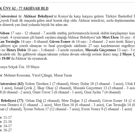
 ÜNV 62 - 77 AKHİSAR BLD
niversitesi
ile
Akhisar Belediyesi
’ni Konya’da karşı karşıya getiren Türkiye Basketbol İ
Çeyrek Finali ilk maçında gülen taraf konuk ekip oldu. Akhisar temsilcisi, zorlu deplasmanda
le dönerek yarı final yolunda büyük bir adım attı.
Nelson
17 sayı - 12 ribaund - 7 asistlik müthiş performansıyla konuk ekibin karşılaşmayı ka
ynadı. 4 oyuncunun çift haneli sayılara ulaştığı Akhisar Belediyesi’nde
Mert Eken
16 sayı - 6
an Terzioğlu
14 sayı - 6 ribaund;
Güven Esmer
de 14 sayı - 2 ribaund - 2 asist üretti. İkinci 
galibiyet için yeterli olmayan ve final çeyreğinde rakibinin 27 sayı kaydetmesini engelle
e ise
Henry Dobie
18 sayı - 3 ribaund - 3 asistle oynarken,
Mustafa Güçyetmez
13 sayı - 3 r
ücadele etti. İki galibiyete ulaşan takımın yoluna devam edeceği serinin ikinci maçı
2 Mayıs 
t
19:00
’da Akhisar’da oynanacak.
Konya Selçuk Üni. 19 Mayıs
er
: Mehmet Keseratar, Yücel Çilingir, Murat Turan
niversitesi (62)
: Erdem Türetken 2 (7 ribaund), Henry Dobie 18 (3 ribaund - 3 asist), Ufuk 
- 1 asist), İsmail Çevik 2, İlkay Okay (2 ribaund), Mustafa Güçyetmez 13 (3 ribaund - 3 asis
 (6 ribaund - 2 asist), Ömer Ünver 5 (6 ribaund - 1 asist), Onur Aydın 7 (4 ribaund)
Belediyesi (77)
: Orhan Dağ (2 ribaund), Mete Doğan 3 (2 ribaund), Güven Esmer 14 (2 r
event Demirci 4 (1 ribaund - 2 asist), Mert Eken 16 (6 ribaund - 3 asist), Can Terzioğlu 14 (6
an (1 ribaund), Tyrone Nelson 17 (12 ribaund - 7 asist), Evren Yenice 9 (5 ribaund - 1 asist)
ot
: 11-17
ot
: 21-16
ot
: 14-17
ot
: 16-27