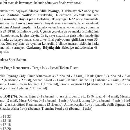
i, bu maçı da kazanması halinde adını yarı finale yazdıracak.
amaya hızlı başlayan
Maliye Milli Piyango,
3. dakikaya
9-2
önde girse
likle
Antabia Waller
’ın sürüklediği hücumlarla 20-2’lik bir seri
an
Gaziantep Büyükşehir Belediye
, ilk çeyreği
11-22
önde tamamladı.
eriyotta ise
Travis Garrison
’ın boyalı alan sayılarıyla farkı kapatmak
rakibine
Ahmet Kaplan
’la karşılık veren Gaziantep temsilcisi, soyunma
da
24-38
’lik üstünlükle girdi. Üçüncü çeyrekte de oyundaki üstünlüğünü
 konuk takım,
Erden Eryüz
’ün üç sayı çizgisinin gerisinden kaydettiği
le farkı 20 sayıya kadar çıkardı ve final periyoduna girilirken skoru
36-
şıdı. Son çeyrekte de oyunun kontrolünü elinde tutarak rakibinin farkı
ına izin vermeyen
Gaziantep Büyükşehir Belediye
mücadeleden
48-
yrıldı.
nkara Spor Salonu
r:
Engin Kennerman - Turgut Işık - İsmail Tarkan Tuser
illi Piyango (48):
Onur Altınmakas 4 (5 ribaund - 3 asist), Haluk Çınar 3 (4 ribaund - 3 as
2 (6 ribaund - 2 asist), Serhan Kavut 2 (1 asist), Kenan Tütüncü 7 (1 ribaund - 1 asist), Arth
und - 1 asist), Tolga Tekinalp 3 (1 ribaund), Travis Garrison 11 (4 ribaund), Caner Erdeniz 7 (
kçı 2, Fırat Aydemir 2 (1 ribaund)
ep BŞB (76):
Serhat Uğur 2 (1 ribaund - 3 asist), Erden Eryüz 15 (6 ribaund - 4 asist), Mesu
und - 2 asist), Murat Göktaş 5 (1 ribaund - 1 asist), Umut Durmuş 10 (5 ribaund - 4 asist), Ha
nd - 2 asist), Gürol Karamahmut 5 (3 ribaund), Ahmet Kaplan 10 (3 ribaund), Salih Uğraşan (2
 Antabia Waller 19 (3 ribaund), Tremaine Ford 2 (3 ribaund - 1 asist)
t:
11-22
t:
13-16
t:
12-18
t:
12-20