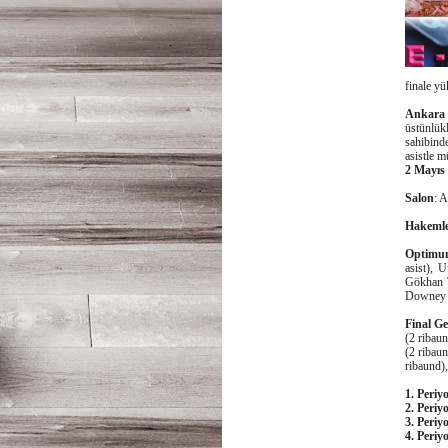
finale yü
Ankara 
üstünlük
sahibin
asistle m
2 Mayıs
Salon
: 
Hakeml
Optimum
asist), 
Gökhan T
Downey 5
Final Ge
(2 ribaun
(2 ribaun
ribaund),
1. Periy
2. Periy
3. Periy
4. Periy