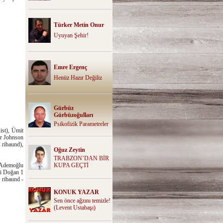
Türker Metin Onur
Uyuyan Şehir!
Emre Ergenç
Henüz Hazır Değiliz
Gürbüz
Gürbüzoğulları
Psikofizik Parametreler
ist), Ümit
ur Johnson
2 ribaund),
Oğuz Zeytin
TRABZON’DAN BİR
t Ademoğlu
KUPA GEÇTİ
di Doğan 1
 ribaund -
KONUK YAZAR
Sen önce ağzını temizle!
(Levent Ustabaşı)