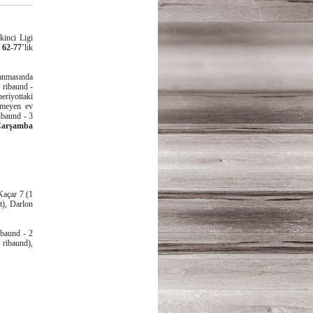
kinci Ligi
n
62-77
’lik
zanmasında
 ribaund -
periyottaki
yemeyen ev
ibaund - 3
Çarşamba
Kaçar 7 (1
t), Darlon
ibaund - 2
 ribaund),