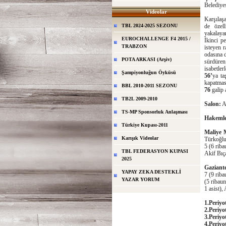
Belediyes
Videolar
Karşılaş
TBL 2024-2025 SEZONU
de özel
yakalay
EUROCHALLENGE F4 2015 /
İkinci p
TRABZON
isteyen 
odasına 
POTA ARKASI (Arşiv)
sürdüren
isabetler
Şampiyonluğun Öyküsü
56’
ya ta
kapatmas
BBL 2010-2011 SEZONU
76
galip a
TB2L 2009-2010
Salon:
A
TS-MP Sponsorluk Anlaşması
Hakemle
Türkiye Kupası-2011
Maliye M
Karışık Videolar
Türkoğlu 
5 (6 riba
TBL FEDERASYON KUPASI
Akif Bıça
2025
Gaziant
YAPAY ZEKA DESTEKLİ
7 (9 riba
YAZAR YORUM
(5 ribau
1 asist),
1.Periyo
2.Periyo
3.Periyo
4.Periyo