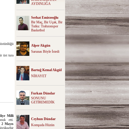
AYDINLIĞA
Serhat Emirzeoğlu
Bir Maç, Bir Uçak, Bir
Tutku: Trabzonspor
Basketbol
 üstünlüğü
Alper Akgün
Sarunas Böyle İstedi
r üst tura
Bartuğ Kemal Akgül
NİHAYET
Furkan Dündar
SONUNU
GETİREMEDİK
iye Milli
Ceyhun Dündar
nuk etti.
ı
2 Mayıs
Komşuda Hüzün
üyükşehir