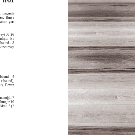
 FİNAL
k maçında
er
, Bursa
kımın yarı
reyi
36-26
ulaştı. Ev
ibaund - 3
ikinci maçı
ibaund - 4
 ribaund),
st), Devan
inanoğlu 7
 Sungur 10
kkalı 5 (2