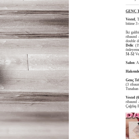
GENÇ T
Vestel
, 
bitime 3 
İki gali
ribaund -
double d
Delic
(19
önleyeme
51-52
Ve
Salon
: 
Hakeml
Genç Te
(3 ribaun
Tunahan 
Vestel (
ribaund 
Çağdaş Er