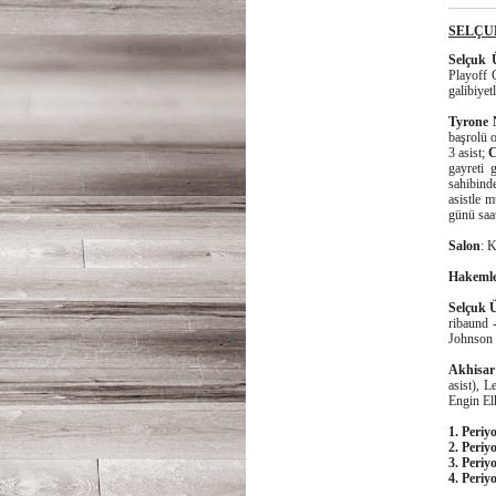
SELÇUK
Selçuk Ü
Playoff 
galibiyet
Tyrone 
başrolü o
3 asist;
C
gayreti 
sahibind
asistle m
günü saa
Salon
: 
Hakeml
Selçuk Ü
ribaund 
Johnson 8
Akhisar 
asist), L
Engin Elh
1. Periy
2. Periy
3. Periy
4. Periy