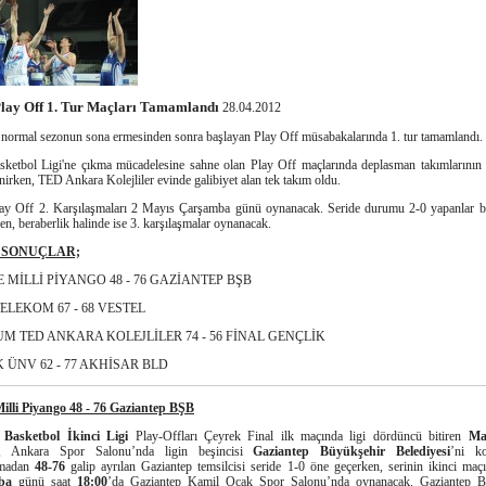
lay Off 1. Tur Maçları Tamamlandı
28.04.2012
normal sezonun sona ermesinden sonra başlayan Play Off müsabakalarında 1. tur tamamlandı.
ketbol Ligi'ne çıkma mücadelesine sahne olan Play Off maçlarında deplasman takımlarının
irken, TED Ankara Kolejliler evinde galibiyet alan tek takım oldu.
y Off 2. Karşılaşmaları 2 Mayıs Çarşamba günü oynanacak. Seride durumu 2-0 yapanlar bi
en, beraberlik halinde ise 3. karşılaşmalar oynanacak.
 SONUÇLAR;
 MİLLİ PİYANGO 48 - 76 GAZİANTEP BŞB
ELEKOM 67 - 68 VESTEL
M TED ANKARA KOLEJLİLER 74 - 56 FİNAL GENÇLİK
 ÜNV 62 - 77 AKHİSAR BLD
illi Piyango 48 - 76 Gaziantep BŞB
 Basketbol İkinci Ligi
Play-Offları
Çeyrek Final ilk maçında ligi dördüncü bitiren
Mal
, Ankara Spor Salonu’nda ligin beşincisi
Gaziantep Büyükşehir Belediyesi
’ni ko
şmadan
48-76
galip ayrılan Gaziantep temsilcisi seride 1-0 öne geçerken, serinin ikinci maç
ba
günü saat
18:00
’da Gaziantep Kamil Ocak Spor Salonu’nda oynanacak. Gaziantep B