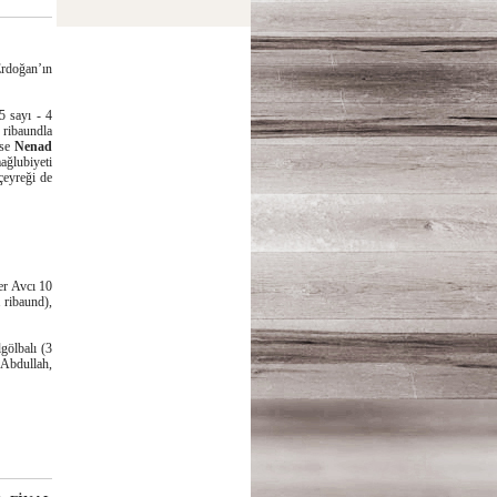
rdoğan’ın
5 sayı - 4
 ribaundla
ise
Nenad
ağlubiyeti
çeyreği de
er Avcı 10
 ribaund),
gölbalı (3
 Abdullah,