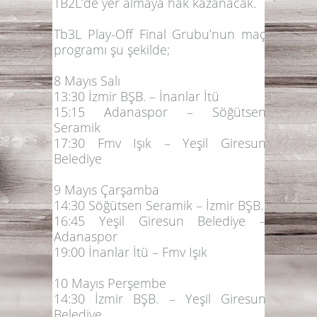
TB2L’de yer almaya hak kazanacak.
Tb3L Play-Off Final Grubu’nun maç
programı şu şekilde;
8 Mayıs Salı
13:30 İzmir BŞB. – İnanlar İtü
15:15 Adanaspor – Söğütsen
Seramik
17:30 Fmv Işık – Yeşil Giresun
Belediye
9 Mayıs Çarşamba
14:30 Söğütsen Seramik – İzmir BŞB.
16:45 Yeşil Giresun Belediye –
Adanaspor
19:00 İnanlar İtü – Fmv Işık
10 Mayıs Perşembe
14:30 İzmir BŞB. – Yeşil Giresun
Belediye