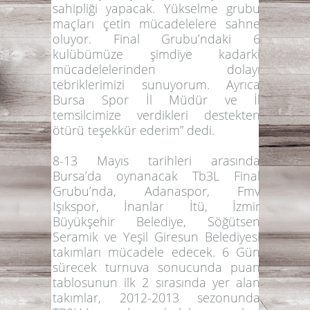
sahipliği yapacak. Yükselme grubu
maçları çetin mücadelelere sahne
oluyor. Final Grubu’ndaki 6
kulübümüze şimdiye kadarki
mücadelelerinden dolayı
tebriklerimizi sunuyorum. Ayrıca
Bursa Spor İl Müdür ve İl
temsilcimize verdikleri destekten
ötürü teşekkür ederim”
dedi.
8-13 Mayıs
tarihleri arasında
Bursa
’da oynanacak Tb3L Final
Grubu’nda,
Adanaspor
,
Fmv
Işıkspor, İnanlar İtü, İzmir
Büyükşehir Belediye, Söğütsen
Seramik
ve
Yeşil Giresun Belediyesi
takımları mücadele edecek. 6 Gün
sürecek turnuva sonucunda puan
tablosunun ilk 2 sırasında yer alan
takımlar, 2012-2013 sezonunda