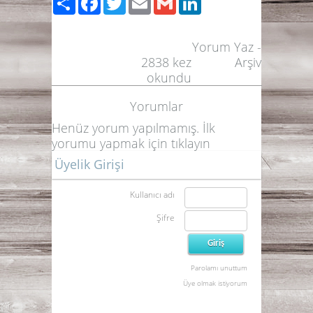
Yorum Yaz
-
2838
kez
Arşiv
okundu
Yorumlar
Henüz yorum yapılmamış. İlk
yorumu yapmak için
tıklayın
Üyelik Girişi
Kullanıcı adı
Şifre
Parolamı unuttum
Üye olmak istiyorum