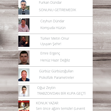
Furkan Dündar
SONUNU GETİREMEDİK
Ceyhun Dündar
Komşuda Hüzün
Türker Metin Onur
Uyuyan Şehir!
Emre Ergenç
Henüz Hazır Değiliz
Gürbüz Gürbüzoğulları
Psikofizik Parametreler
Oğuz Zeytin
TRABZON’DAN BİR KUPA GEÇTİ
KONUK YAZAR
Sen önce ağzını temizle! (Levent