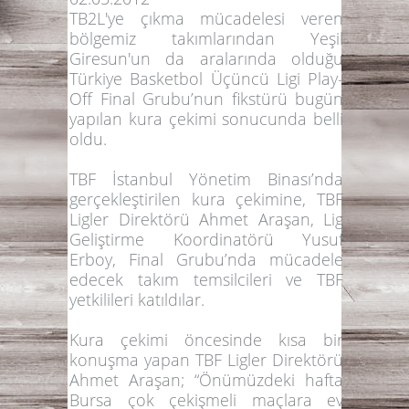
TB2L'ye çıkma mücadelesi veren
bölgemiz takımlarından Yeşil
Giresun'un da aralarında olduğu
Türkiye Basketbol Üçüncü Ligi Play-
Off Final Grubu’nun fikstürü bugün
yapılan kura çekimi sonucunda belli
oldu.
TBF İstanbul Yönetim Binası’nda
gerçekleştirilen kura çekimine, TBF
Ligler Direktörü Ahmet Araşan, Lig
Geliştirme Koordinatörü Yusuf
Erboy, Final Grubu’nda mücadele
edecek takım temsilcileri ve TBF
yetkilileri katıldılar.
Kura çekimi öncesinde kısa bir
konuşma yapan TBF Ligler Direktörü
Ahmet Araşan;
“Önümüzdeki hafta
Bursa çok çekişmeli maçlara ev