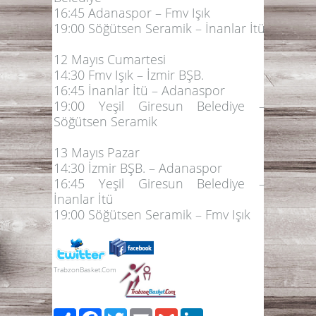
16:45 Adanaspor – Fmv Işık
19:00 Söğütsen Seramik – İnanlar İtü
12 Mayıs Cumartesi
14:30 Fmv Işık – İzmir BŞB.
16:45 İnanlar İtü – Adanaspor
19:00 Yeşil Giresun Belediye –
Söğütsen Seramik
13 Mayıs Pazar
14:30 İzmir BŞB. – Adanaspor
16:45 Yeşil Giresun Belediye –
İnanlar İtü
19:00 Söğütsen Seramik – Fmv Işık
TrabzonBasket.Com
Paylaş
Facebook
Twitter
Email
Gmail
LinkedIn