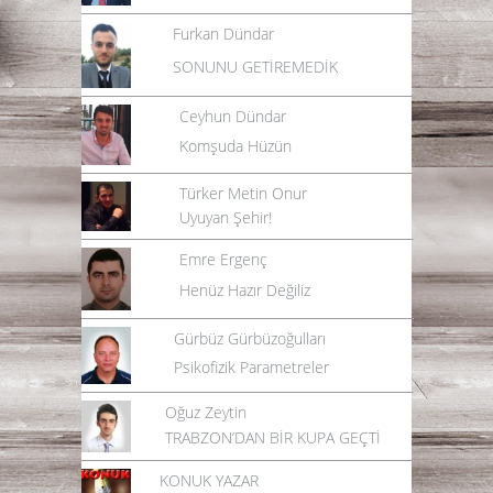
Furkan Dündar
SONUNU GETİREMEDİK
Ceyhun Dündar
Komşuda Hüzün
Türker Metin Onur
Uyuyan Şehir!
Emre Ergenç
Henüz Hazır Değiliz
Gürbüz Gürbüzoğulları
Psikofizik Parametreler
Oğuz Zeytin
TRABZON’DAN BİR KUPA GEÇTİ
KONUK YAZAR