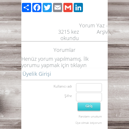
Paylaş
Facebook
Twitter
Email
Gmail
LinkedIn
Yorum Yaz
-
3215
kez
Arşiv
okundu
Yorumlar
Henüz yorum yapılmamış. İlk
yorumu yapmak için
tıklayın
Üyelik Girişi
Kullanıcı adı
Şifre
Parolamı unuttum
Üye olmak istiyorum