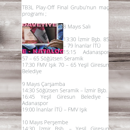
TB3L Play-Off Final Grubu’nun maç
programı ;
8 Mayıs Salı
13:
30 İzmir Bşb. 85
– 79 İnanlar İTÜ
15:15 Adanaspor
57 – 65
Söğütsen Seramik
17:30
FMV Işık
70 – 65 Yeşil Giresun
Belediye
9 Mayıs Çarşamba
14:30 Söğütsen Seramik – İzmir Bşb.
16:45 Yeşil Giresun Belediye –
Adanaspor
19:00 İnanlar İTÜ – FMV Işık
10 Mayıs Perşembe
14:30 İzmir Bşb. – Yeşil Giresun