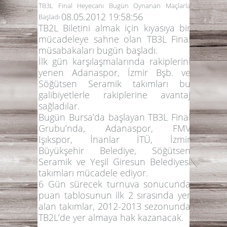
TB3L Final Heyecanı Bugün Oynanan Maçlarla
08.05.2012 19:58:56
Başladı
TB2L Biletini almak için kıyasıya bir
mücadeleye sahne olan TB3L Final
müsabakaları bugün başladı.
İlk gün karşılaşmalarında rakiplerini
yenen Adanaspor, İzmir Bşb. ve
Söğütsen Seramik takımları bu
galibiyetlerle rakiplerine avantaj
sağladılar.
Bugün
Bursa
’da başlayan TB3L Final
Grubu’nda,
Adanaspor
,
FMV
Işıkspor, İnanlar İTÜ, İzmir
Büyükşehir Belediye, Söğütsen
Seramik
ve
Yeşil Giresun Belediyesi
takımları mücadele ediyor.
6 Gün sürecek turnuva sonucunda
puan tablosunun ilk 2 sırasında yer
alan takımlar, 2012-2013 sezonunda
TB2L’de yer almaya hak kazanacak.