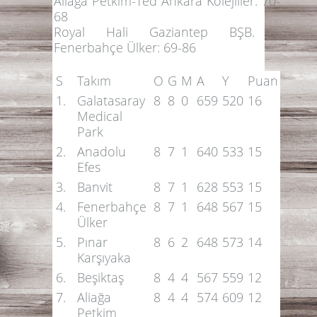
Aliağa Petkim-Ted Ankara Kolejliler: 70-
68
Royal Hali Gaziantep BŞB. -
Fenerbahçe Ülker: 69-86
S
Takım
O
G
M
A
Y
Puan
1.
Galatasaray
8
8
0
659
520
16
Medical
Park
2.
Anadolu
8
7
1
640
533
15
Efes
3.
Banvit
8
7
1
628
553
15
4.
Fenerbahçe
8
7
1
648
567
15
Ülker
5.
Pınar
8
6
2
648
573
14
Karşıyaka
6.
Beşiktaş
8
4
4
567
559
12
7.
Aliağa
8
4
4
574
609
12
Petkim