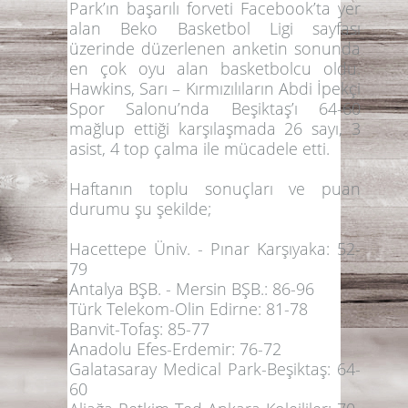
Park’ın başarılı forveti Facebook’ta yer
alan Beko Basketbol Ligi sayfası
üzerinde düzerlenen anketin sonunda
en çok oyu alan basketbolcu oldu.
Hawkins
, Sarı – Kırmızılıların Abdi İpekçi
Spor Salonu’nda Beşiktaş’ı 64-60
mağlup ettiği karşılaşmada 26 sayı, 3
asist, 4 top çalma ile mücadele etti.
Haftanın toplu sonuçları ve puan
durumu şu şekilde;
Hacettepe Üniv. - Pınar Karşıyaka: 52-
79
Antalya BŞB. - Mersin BŞB.: 86-96
Türk Telekom-Olin Edirne: 81-78
Banvit-Tofaş: 85-77
Anadolu Efes-Erdemir: 76-72
Galatasaray Medical Park-Beşiktaş: 64-
60