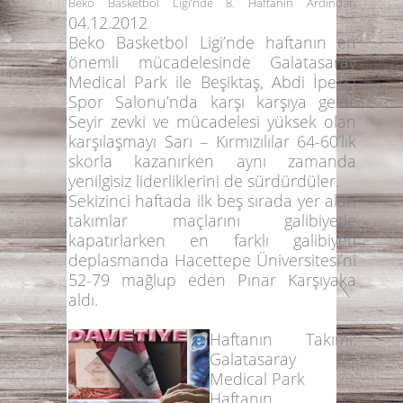
Beko Basketbol Ligi’nde 8. Haftanın Ardından
04.12.2012
Beko Basketbol Ligi’nde haftanın en
önemli mücadelesinde Galatasaray
Medical Park ile Beşiktaş, Abdi İpekçi
Spor Salonu’nda karşı karşıya geldi.
Seyir zevki ve mücadelesi yüksek olan
karşılaşmayı Sarı – Kırmızılılar 64-60’lık
skorla kazanırken aynı zamanda
yenilgisiz liderliklerini de sürdürdüler.
Sekizinci haftada ilk beş sırada yer alan
takımlar maçlarını galibiyetle
kapatırlarken en farklı galibiyeti
deplasmanda Hacettepe Üniversitesi’ni
52-79 mağlup eden Pınar Karşıyaka
aldı.
Haftanın Takımı:
Galatasaray
Medical Park
Haftanın