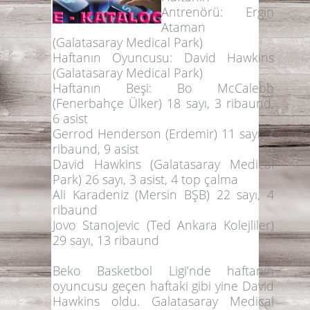
Antrenörü:
Ergin
Ataman
(Galatasaray Medical Park)
Haftanın Oyuncusu:
David Hawkins
(Galatasaray Medical Park)
Haftanın Beşi:
Bo McCalebb
(Fenerbahçe Ülker) 18 sayı, 3 ribaund,
6 asist
Gerrod Henderson (Erdemir) 11 sayı, 7
ribaund, 9 asist
David Hawkins (Galatasaray Medical
Park) 26 sayı, 3 asist, 4 top çalma
Ali Karadeniz (Mersin BŞB) 22 sayı, 4
ribaund
Jovo Stanojevic (Ted Ankara Kolejliler)
29 sayı, 13 ribaund
Beko Basketbol Ligi’nde haftanın
oyuncusu geçen haftaki gibi yine
David
Hawkins
oldu. Galatasaray Medical