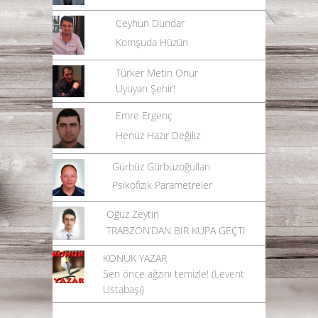
Ceyhun Dündar
Komşuda Hüzün
Türker Metin Onur
Uyuyan Şehir!
Emre Ergenç
Henüz Hazır Değiliz
Gürbüz Gürbüzoğulları
Psikofizik Parametreler
Oğuz Zeytin
TRABZON’DAN BİR KUPA GEÇTİ
KONUK YAZAR
Sen önce ağzını temizle! (Levent
Ustabaşı)