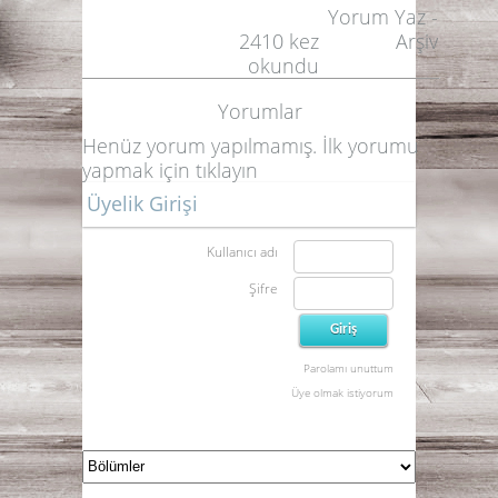
Yorum Yaz
-
2410
kez
Arşiv
okundu
Yorumlar
Henüz yorum yapılmamış. İlk yorumu
yapmak için
tıklayın
Üyelik Girişi
Kullanıcı adı
Şifre
Parolamı unuttum
Üye olmak istiyorum