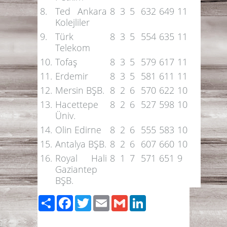
8.
Ted Ankara
8
3
5
632
649
11
Kolejliler
9.
Türk
8
3
5
554
635
11
Telekom
10.
Tofaş
8
3
5
579
617
11
11.
Erdemir
8
3
5
581
611
11
12.
Mersin BŞB.
8
2
6
570
622
10
13.
Hacettepe
8
2
6
527
598
10
Üniv.
14.
Olin Edirne
8
2
6
555
583
10
15.
Antalya BŞB.
8
2
6
607
660
10
16.
Royal Hali
8
1
7
571
651
9
Gaziantep
BŞB.
Paylaş
Facebook
Twitter
Email
Gmail
LinkedIn