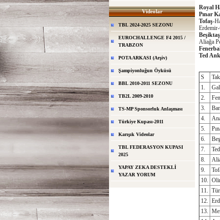
Royal H
Videolar
Pınar K
Tofaş
-Ha
TBL 2024-2025 SEZONU
Erdemir-
Beşiktaş
EUROCHALLENGE F4 2015 /
Aliağa P
TRABZON
Fenerba
Ted Anka
POTA ARKASI (Arşiv)
Şampiyonluğun Öyküsü
S
Ta
BBL 2010-2011 SEZONU
1.
Gal
TB2L 2009-2010
2.
Fen
3.
Ban
TS-MP Sponsorluk Anlaşması
4.
Ana
Türkiye Kupası-2011
5.
Pın
Karışık Videolar
6.
Beş
TBL FEDERASYON KUPASI
7.
Ted
2025
8.
Ali
YAPAY ZEKA DESTEKLİ
9.
Tof
YAZAR YORUM
10.
Oli
11.
Tür
12.
Erd
13.
Me