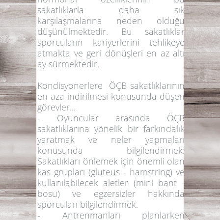
sakatlıklarla daha sık
karşılaşmalarına neden olduğu
düşünülmektedir. Bu sakatlıklar
sporcuların kariyerlerini tehlikeye
atmakta ve geri dönüşleri en az altı
ay sürmektedir.
Kondisyonerlere ÖÇB sakatlıklarının
en aza indirilmesi konusunda düşen
görevler...
- Oyuncular arasında ÖÇB
sakatlıklarına yönelik bir farkındalık
yaratmak ve neler yapmaları
konusunda bilgilendirmek:
Sakatlıkları önlemek için önemli olan
kas grupları (gluteus - hamstring) ve
kullanılabilecek aletler (mini bant -
bosu) ve egzersizler hakkında
sporcuları bilgilendirmek.
- Antrenmanları planlarken