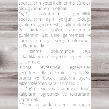
sporcuların yeterli dinlenme süreleri
olduğundan emin olmak:
ÖÇB sakatlıkları genellikle
sporcuların aşırı yorgun olduğu
günlerde gerçekleştiği bilinmektedir.
Bu nedenle yoğun antrenman
günlerinin üst üste gelmemesi ve
sporcuların aşırı yorgun olmaması
sağlanmalıdır.
- Isınma bölümünde ÖÇB
sakatlıklarını önleyecek egzersizler
kullanmak:
Isınma evresinde egzersizleri
seçerken diz ekleminin sabitliğini
artırıcı ve bacak kaslarını uyarıcı
egzersizlerden yararlanmalıdır.
- Doğru sıçrama sonrası düşüş
kalıplarını öğretmek ve tekrarlarını
yaptırmak:
Düşme sırasında dizlerin ayakuçları