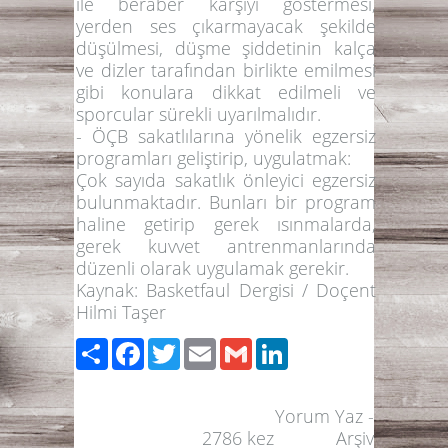
ile beraber karşıyı göstermesi,
yerden ses çıkarmayacak şekilde
düşülmesi, düşme şiddetinin kalça
ve dizler tarafından birlikte emilmesi
gibi konulara dikkat edilmeli ve
sporcular sürekli uyarılmalıdır.
- ÖÇB sakatlılarına yönelik egzersiz
programları geliştirip, uygulatmak:
Çok sayıda sakatlık önleyici egzersiz
bulunmaktadır. Bunları bir program
haline getirip gerek ısınmalarda,
gerek kuvvet antrenmanlarında
düzenli olarak uygulamak gerekir.
Kaynak:
Basketfaul
Dergisi / Doçent
Hilmi Taşer
Paylaş
Facebook
Twitter
Email
Gmail
LinkedIn
Yorum Yaz
-
2786
kez
Arşiv