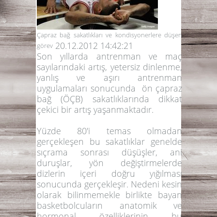
Çapraz bağ sakatlıkları ve kondisyonerlere düşen
20.12.2012 14:42:21
görev
Son yıllarda antrenman ve maç
sayılarındaki artış, yetersiz dinlenme,
yanlış ve aşırı antrenman
uygulamaları sonucunda ön çapraz
bağ (ÖÇB) sakatlıklarında dikkat
çekici bir artış yaşanmaktadır.
Yüzde 80'i temas olmadan
gerçekleşen bu sakatlıklar genelde
sıçrama sonrası düşüşler, ani
duruşlar, yön değiştirmelerde
dizlerin içeri doğru yığılması
sonucunda gerçekleşir. Nedeni kesin
olarak bilinmemekle birlikte bayan
basketbolcuların anatomik ve
hormonal özelliklerinin bu