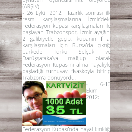
(
ARŞİV
)
-
26 Eylül 2012:
Hazırlık sonrası ilk
resmi karşılaşmalarına İzmir’deki
Federasyon kupası karşılaşmaları ile
başlayan Trabzonspor, İzmir ayağını
2 galibiyetle geçip, kupanın final
karşılaşmaları için Bursa’da çıktığı
parkede Torku Selçuk ve
Darüşşafaka’ya mağlup olarak
Federasyon Kupası’nı alma hayaliyle
başladığı turnuvayı fiyaskoyla bitirip
Trabzon’a dönüyordu.
-
6-13
Ekim
2012:
Federasyon Kupası’nda hayal kırıklığı