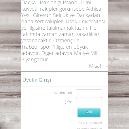
Dacka Usak belgi İstanbul Uni
kuvvetli rakipler görünsede Akhisar
Yesil Giresun Selcuk ve Dackadan
daha sert rakipler. Usak universitesi
yenilgisine takılmamak lazım. Her
takımda zaman zaman sakatlıklar
yasanacaktır. Özmeriç ile
Trabzonspor 1.lige en büyük
adaydır. Diger adayda Maliye Milli
Piyangodur.
Misafir -
Üyelik Girişi
Kullanıcı adı
Şifre
Parolamı unuttum
Üye olmak istiyorum