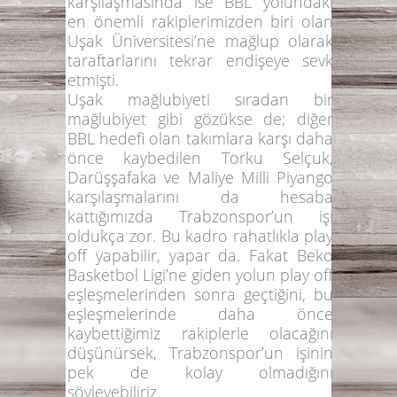
karşılaşmasında ise BBL yolundaki
en önemli rakiplerimizden biri olan
Uşak Üniversitesi’ne mağlup olarak
taraftarlarını tekrar endişeye sevk
etmişti.
Uşak mağlubiyeti sıradan bir
mağlubiyet gibi gözükse de; diğer
BBL hedefi olan takımlara karşı daha
önce kaybedilen Torku Selçuk,
Darüşşafaka ve Maliye Milli Piyango
karşılaşmalarını da hesaba
kattığımızda Trabzonspor’un işi
oldukça zor. Bu kadro rahatlıkla play
off yapabilir, yapar da. Fakat Beko
Basketbol Ligi’ne giden yolun play off
eşleşmelerinden sonra geçtiğini, bu
eşleşmelerinde daha önce
kaybettiğimiz rakiplerle olacağını
düşünürsek, Trabzonspor’un işinin
pek de kolay olmadığını
söyleyebiliriz.