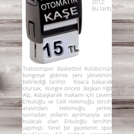
2012:
Bu tarih,
Trabzonspor Basketbol Kulübü’nün
kongreye giderek yeni yönetimini
belirlediği tarihtir. Kısaca bakacak
olursak; Kongre öncesi Başkan Yiğit
Alp, Asbaşkanlık makamı için Levent
Erkuloğlu ve Celil Hekimoğlu tercihi
arasından; Hekimoğlu yerine,
sonradan yolların ayrılmasıyla son
bulacak olan Erkuloğlu tercihini
yapmıştı. Yerel bir gazetenin spor