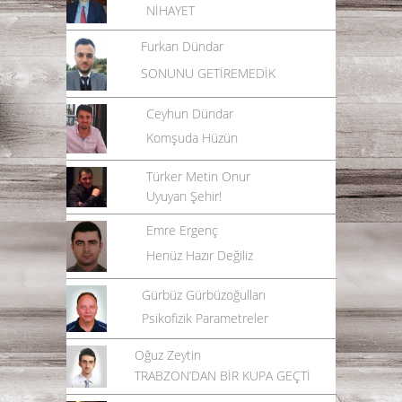
NİHAYET
Furkan Dündar
SONUNU GETİREMEDİK
Ceyhun Dündar
Komşuda Hüzün
Türker Metin Onur
Uyuyan Şehir!
Emre Ergenç
Henüz Hazır Değiliz
Gürbüz Gürbüzoğulları
Psikofizik Parametreler
Oğuz Zeytin
TRABZON’DAN BİR KUPA GEÇTİ