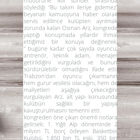
müdürüne ikili sohbet sırasında
söylediği
“Bu takım ileriye gidemez”
beyanatı kamuoyuna haber olarak
servis edilince kulüpten ayrılmak
zorunda kalan Osman Arz, kongrede
yaptığı konuşmada yıllardır ihmal
ettiğimiz bir konuya değinerek;
“ bugüne kadar çok sayıda oyuncu,
antrenör, teknik adam, menajer
getirildiğini vurguladı ve bunun
sürdürülebilir olmadığını ifade etti.
Trabzon’dan oyuncu çıkarmanın
hem gurur vesilesi olacağını, hem de
maliyetleri aşağıya çekeceğini
vurgulayan Arz, alt yapı konusunda
kulübün sağlıklı bir yapıya
kavuşturulmasını temenni etti.
Kongreden öne çıkan önemli notlara
gelirsek; 1. Yiğit Alp döneminde 2
milyon TL borç ödeyen Basketbol
Kulübü, 1.850 bin TL eski, 350 bin