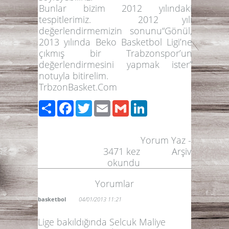
Bunlar bizim 2012 yılındaki
tespitlerimiz. 2012 yılı
değerlendirmemizin sonunu“Gönül,
2013 yılında Beko Basketbol Ligi’ne
çıkmış bir Trabzonspor’un
değerlendirmesini yapmak ister”
notuyla bitirelim.
TrbzonBasket.Com
Paylaş
Facebook
Twitter
Email
Gmail
LinkedIn
Yorum Yaz
-
3471
kez
Arşiv
okundu
Yorumlar
basketbol
04/01/2013 11:21
Lige bakıldığında Selcuk Maliye