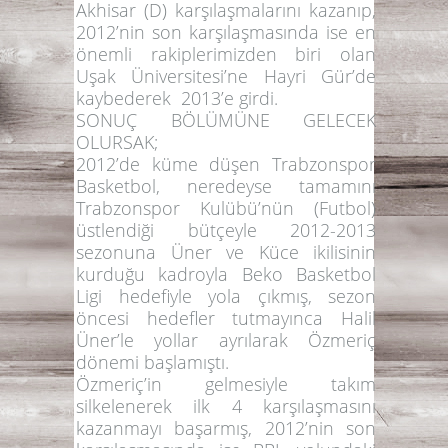
Akhisar (D) karşılaşmalarını kazanıp,
2012’nin son karşılaşmasında ise en
önemli rakiplerimizden biri olan
Uşak Üniversitesi’ne Hayri Gür’de
kaybederek 2013’e girdi.
SONUÇ BÖLÜMÜNE GELECEK
OLURSAK;
2012’de küme düşen Trabzonspor
Basketbol, neredeyse tamamını
Trabzonspor Kulübü’nün (Futbol)
üstlendiği bütçeyle 2012-2013
sezonuna Üner ve Küce ikilisinin
kurduğu kadroyla Beko Basketbol
Ligi hedefiyle yola çıkmış, sezon
öncesi hedefler tutmayınca Halil
Üner’le yollar ayrılarak Özmeriç
dönemi başlamıştı.
Özmeriç’in gelmesiyle takım
silkelenerek ilk 4 karşılaşmasını
kazanmayı başarmış, 2012’nin son