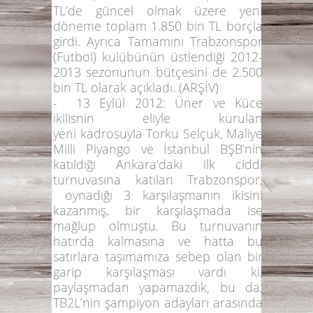
TL’de güncel olmak üzere yeni
döneme toplam 1.850 bin TL borçla
girdi. Ayrıca Tamamını Trabzonspor
(Futbol) kulübünün üstlendiği 2012-
2013 sezonunun bütçesini de 2.500
bin TL olarak açıkladı.
(ARŞİV
)
-
13 Eylül 2012:
Üner ve Küce
ikilisnin eliyle kurulan
yeni kadrosuyla Torku Selçuk, Maliye
Milli Piyango ve İstanbul BŞB’nin
katıldığı Ankara’daki ilk ciddi
turnuvasına katılan Trabzonspor,
oynadığı 3 karşılaşmanın ikisini
kazanmış, bir karşılaşmada ise
mağlup olmuştu. Bu turnuvanın
hatırda kalmasına ve hatta bu
satırlara taşımamıza sebep olan bir
garip karşılaşması vardı ki,
paylaşmadan yapamazdık, bu da;
TB2L’nin şampiyon adayları arasında