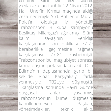
tarihine kara bir leke olarak
yazılacak olan tarihtir 22 Nisan 2012.
Halil Üner’in Kırmızı maçında aldığı
ceza nedeniyle Yrd. Antrenör Murat
Polat’ın oldukça iyi yönettiği
Trabzonspor, 3 kupa şampiyonu
Beşiktaş Milangaz’ı ağırlamış, ölüm
kalım savaşının verildiği
karşılaşmanın son dakikası 77-77
beraberlikle geçilmesine rağmen
karşılaşmayı 77-81 kaybetmişti.
Trabzonspor bu mağlubiyet sonrası,
küme düşme potasındaki rakibi Olin
Edirne’nin deplasmanda garip bir
şekilde Pınar Karşıyaka’yı farklı
yenmesiyle TB2L’ye düşmüştü.
Karşılaşma sonunda Hayri Gür’de
duygusal anlar yaşanmış,
Trabzonspor’un küme düşmesini
kabullenemeyen Başkan,
yönetimdekiler, teknik ekip,