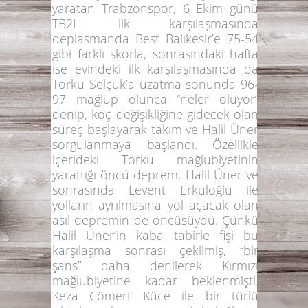
yaratan Trabzonspor, 6 Ekim günü
TB2L ilk karşılaşmasında
deplasmanda Best Balıkesir’e 75-54
gibi farklı skorla, sonrasındaki hafta
ise evindeki ilk karşılaşmasında da
Torku Selçuk’a uzatma sonunda 96-
97 mağlup olunca
“neler oluyor”
denip, koç değişikliğine gidecek olan
süreç başlayarak takım ve Halil Üner
sorgulanmaya başlandı. Özellikle
içerideki Torku mağlubiyetinin
yarattığı öncü deprem, Halil Üner ve
sonrasında Levent Erkuloğlu ile
yolların ayrılmasına yol açacak olan
asıl depremin de öncüsüydü. Çünkü
Halil Üner’in kaba tabirle fişi bu
karşılaşma sonrası çekilmiş,
“bir
şans”
daha denilerek Kırmızı
mağlubiyetine kadar beklenmişti.
Keza Cömert Küce ile bir türlü