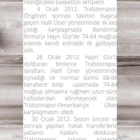
niteliğindeki basketbol serüveni.
-
4 Ocak 2012:
Trabzonspor,
Öngören sonrası takımın başına
geçen Halil Üner yönetiminde ilk kez
çıktığı karşılaşmada Bandırma
Kırmızı’yı Hayri Gür’de 74-64 mağlup
ederek kendi evindeki ilk galibiyeti
aldı.
-
28 Ocak 2012:
Hayri Gür’ü
dolduran binlerce Trabzonspor
taraftarı, Halil Üner yönetiminde
oynadığı ve normal süresi 68-68
berabere bitip uzatmada 74-84
mağlup olmasına rağmen uzun süre
hafızalardan silinmeyecek olan
Trabzonspor-Fenerbahçe Ülker
karşılaşmasını izledi.
-
30 Ocak 2012:
Sezon öncesi ve
sonrası yapılan hatalı transferlerle
yabancı hakkını dolduran
Trabzonspor, takımın kümede