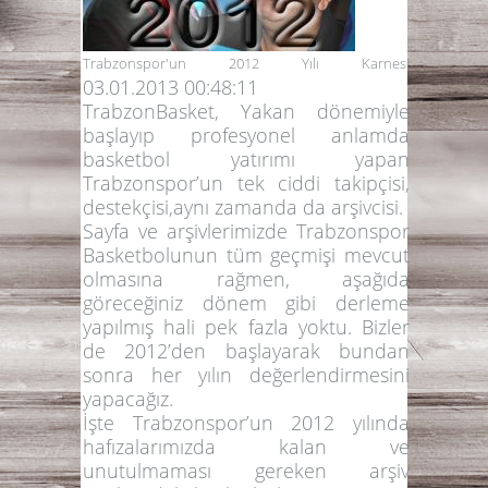
Trabzonspor'un 2012 Yılı Karnesi
03.01.2013 00:48:11
TrabzonBasket, Yakan dönemiyle
başlayıp profesyonel anlamda
basketbol yatırımı yapan
Trabzonspor’un tek ciddi takipçisi,
destekçisi,aynı zamanda da arşivcisi.
Sayfa ve arşivlerimizde Trabzonspor
Basketbolunun tüm geçmişi mevcut
olmasına rağmen, aşağıda
göreceğiniz dönem gibi derleme
yapılmış hali pek fazla yoktu. Bizler
de 2012’den başlayarak bundan
sonra her yılın değerlendirmesini
yapacağız.
İşte Trabzonspor’un 2012 yılında
hafızalarımızda kalan ve
unutulmaması gereken arşiv