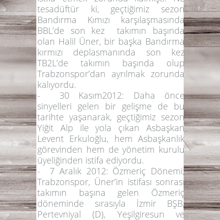
tesadüftür ki, geçtiğimiz sezon
Bandırma Kımızı karşılaşmasında
BBL’de son kez takımın başında
olan Halil Üner, bir başka Bandırma
kırmızı deplasmanında son kez
TB2L’de takımın başında olup
Trabzonspor’dan ayrılmak zorunda
kalıyordu.
-
30 Kasım2012:
Daha önce
sinyelleri gelen bir gelişme de bu
tarihte yaşanarak, geçtiğimiz sezon
Yiğit Alp ile yola çıkan Asbaşkan
Levent Erkuloğlu, hem Asbaşkanlık
görevinden hem de yönetim kurulu
üyeliğinden istifa ediyordu.
- 7 Aralık 2012: Özmeriç Dönemi;
Trabzonspor, Üner’in istifası sonrası
takımın başına gelen Özmeriç
döneminde sırasıyla İzmir BŞB,
Pertevniyal (D), Yeşilgiresun ve