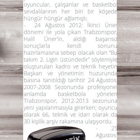
oyuncular, çalışanlar ve basketbol
sevdalılarının her biri bir köşede
hüngür hüngür ağlamıştı.
-
24 Ağustos 2012:
İkinci Üner
dönemi ile yola çıkan Trabzonspor,
Halil Üner’in, aldığı başarısız
sonuçlarla kendi sonunu
hazırlamasına sebep olacak olan
“Bu
takım 2. Ligin üstündedir”
söylemiyle
oluşturulan kadro ve teknik heyetin
Başkan ve yönetimin huzurunda
basına tanıtıldığı tarihtir 24 Ağustos.
2007-2008 Sezonunda profesyonel
anlamda basketbola yönelen
Trabzonspor, 2012-2013 sezonuna
yeni yapılanmasıyla girerken; oyuncu
olarak 66, teknik ve idari olarak da
30 kişilik arşiv rakamına ulaşıyordu.
-
25
Ağustos