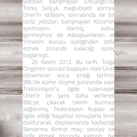
yıldızları barışmayan Erkuloğlu’da
Torku Selçuk mağlubiyeti sonrası
Üner’in istifasını, sonrasında ise bir
türlü yıldızları barışmayan Küce’nin
ayrılmasını istemiş, kabul
görmeyince de Asbaşkanlıktan ve
Yönetim Kurulu üyeliğinden istifa
etmek zorunda kalacağı süreç
başlamıştı.
-
26 Kasım 2012:
Bu tarih, Tolga
Öngören sonrası başlayan Halil Üner
döneminin sona erdiği tarihtir.
BBL’de küme düşme potasında olan
Trabzonspor’u ligde tutamayan
Üner’e bir şans daha verilerek
BBL’ye çıkacak takımı kurması
sağlanmış, Federasyon Kupası ve
ligde aldığı başarısız sonuçlarla limiti
doldurarak, deplasmanda kaybettiği
Bandırma Kırmızı maçı sonrası ise
istifa etmek zorunda kalmıştı. Ne