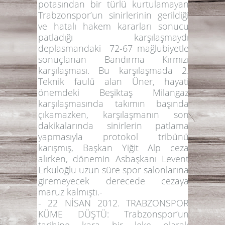
potasından bir türlü kurtulamayan
Trabzonspor’un sinirlerinin gerildiği
ve hatalı hakem kararları sonucu
patladığı karşılaşmaydı
deplasmandaki 72-67 mağlubiyetle
sonuçlanan Bandırma Kırmızı
karşılaşması. Bu karşılaşmada 2.
Teknik faulü alan Üner, hayati
önemdeki Beşiktaş Milangaz
karşılaşmasında takımın başında
çıkamazken, karşılaşmanın son
dakikalarında sinirlerin patlama
yapmasıyla protokol tribünü
karışmış, Başkan Yiğit Alp ceza
alırken, dönemin Asbaşkanı Levent
Erkuloğlu uzun süre spor salonlarına
giremeyecek derecede cezaya
maruz kalmıştı.-
-
22 NİSAN 2012. TRABZONSPOR
KÜME DÜŞTÜ:
Trabzonspor’un