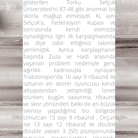
gösterilen Torku Selçuk
Üniversitesi’ni 87-48 gibi anormal bir
skorla mağlup etmesiydi. Ki, aynı
Selçuk’a, Federasyon Kupası ve
sonrasında kendi evimizde
oynadığımız ligin ilk karşılaşmasında
as diye tabir ettiğimiz takımla
yenilmiştik. Ayrıca karşılaşmanın
başında Zuza ve Hadi arasında
yaşanan problem nedeniyle genç
ağırlıklı kadrosuyla oynayan
Trabzonspor’da 16 sayı 9 ribaund ile
sahanın en skorer oyuncusu kendi
altyapısından yetiştirdiği İsmet
olurken; bugün savunma, ribaund
ve skor yönünden belki de en büyük
sıkıntıyı yaşadığımız bu bölgede
Umutcan 15 sayı 9 ribaund , Orçun
ise 13 sayı 12 ribaund ile double
double yapan 3 (SF) pozisyonunda
oynayan oyuncularımız oluyordu