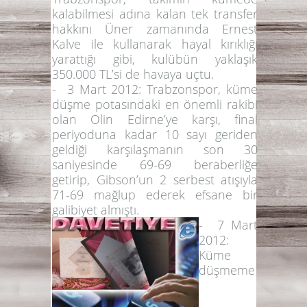
kalabilmesi adına kalan tek transfer
hakkını Üner zamanında Ernest
Kalve ile kullanarak hayal kırıklığı
yarattığı gibi, kulübün yaklaşık
350.000 TL’si de havaya uçtu.
-
3 Mart 2012:
Trabzonspor, küme
düşme potasındaki en önemli rakibi
olan Olin Edirne’ye karşı, final
periyoduna kadar 10 sayı geriden
geldiği karşılaşmanın son 30
saniyesinde 69-69 beraberliğe
getirip, Gibson’un 2 serbest atışıyla
71-69 mağlup ederek efsane bir
galibiyet almıştı.
-
7 Mart
2012:
Küme
düşmeme