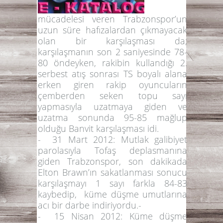
mücadelesi veren Trabzonspor’un
uzun süre hafızalardan çıkmayacak
olan bir karşılaşması da;
karşılaşmanın son 2 saniyesinde 78-
80 öndeyken, rakibin kullandığı 2.
serbest atış sonrası TS boyalı alana
erken giren rakip oyuncuların
çemberden seken topu sayı
yapmasıyla uzatmaya giden ve
uzatma sonunda 95-85 mağlup
olduğu Banvit karşılaşması idi.
-
31 Mart 2012:
Mutlak galibiyet
parolasıyla Tofaş deplasmanına
giden Trabzonspor, son dakikada
Elton Brawn’ın sakatlanması sonucu
karşılaşmayı 1 sayı farkla 84-83
kaybedip, küme düşme umutlarına
acı bir darbe indiriyordu.-
-
15 Nisan 2012:
Küme düşme