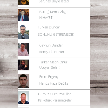
Sarunas Böyle İstedi
Bartuğ Kemal Akgül
NİHAYET
Furkan Dündar
SONUNU GETİREMEDİK
Ceyhun Dündar
Komşuda Hüzün
Türker Metin Onur
Uyuyan Şehir!
Emre Ergenç
Henüz Hazır Değiliz
Gürbüz Gürbüzoğulları
Psikofizik Parametreler