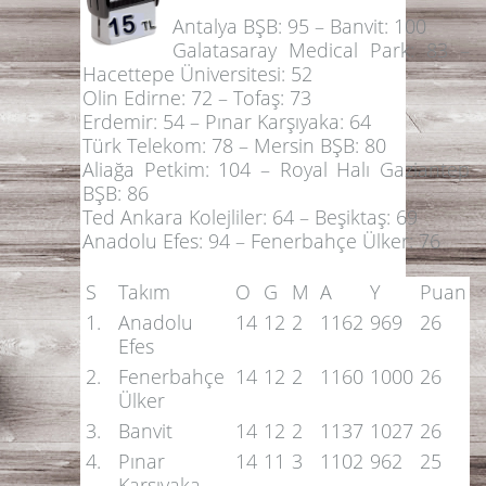
Antalya BŞB: 95 –
Banvit: 100
Galatasaray Medical Park: 83
–
Hacettepe Üniversitesi: 52
Olin Edirne: 72 –
Tofaş: 73
Erdemir: 54 –
Pınar Karşıyaka: 64
Türk Telekom: 78 –
Mersin BŞB: 80
Aliağa Petkim: 104
– Royal Halı Gaziantep
BŞB: 86
Ted Ankara Kolejliler: 64 –
Beşiktaş: 69
Anadolu Efes: 94
– Fenerbahçe Ülker: 76
S
Takım
O
G
M
A
Y
Puan
1.
Anadolu
14
12
2
1162
969
26
Efes
2.
Fenerbahçe
14
12
2
1160
1000
26
Ülker
3.
Banvit
14
12
2
1137
1027
26
4.
Pınar
14
11
3
1102
962
25
Karşıyaka