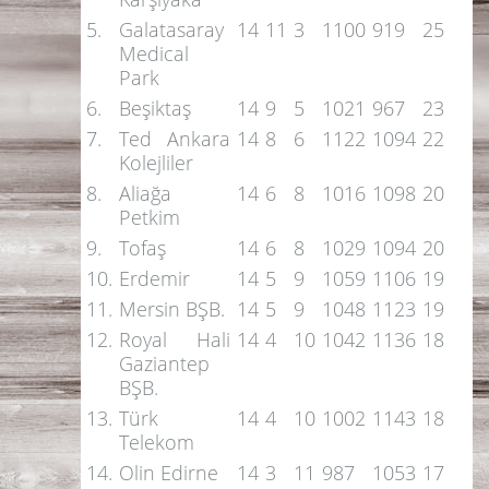
5.
Galatasaray
14
11
3
1100
919
25
Medical
Park
6.
Beşiktaş
14
9
5
1021
967
23
7.
Ted Ankara
14
8
6
1122
1094
22
Kolejliler
8.
Aliağa
14
6
8
1016
1098
20
Petkim
9.
Tofaş
14
6
8
1029
1094
20
10.
Erdemir
14
5
9
1059
1106
19
11.
Mersin BŞB.
14
5
9
1048
1123
19
12.
Royal Hali
14
4
10
1042
1136
18
Gaziantep
BŞB.
13.
Türk
14
4
10
1002
1143
18
Telekom
14.
Olin Edirne
14
3
11
987
1053
17