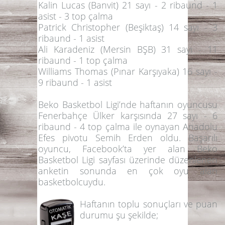
Kalin Lucas (Banvit) 21 sayı - 2 ribaund - 1
asist - 3 top çalma
Patrick Christopher (Beşiktaş) 14 sayı - 3
ribaund - 1 asist
Ali Karadeniz (Mersin BŞB) 31 sayı - 11
ribaund - 1 top çalma
Williams Thomas (Pınar Karşıyaka) 16 sayı -
9 ribaund - 1 asist
Beko Basketbol Ligi’nde haftanın oyuncusu
Fenerbahçe Ülker karşısında 27 sayı - 6
ribaund - 4 top çalma ile oynayan Anadolu
Efes pivotu
Semih Erden
oldu. Başarılı
oyuncu, Facebook’ta yer alan Beko
Basketbol Ligi sayfası üzerinde düzenlenen
anketin sonunda en çok oyu alan
basketbolcuydu.
Haftanın toplu sonuçları ve puan
durumu şu şekilde;