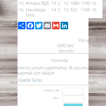
15.
Antalya BŞB.
14
2
12
1080
1190
16
16.
Hacettepe
14
2
12
923
1109
16
Üniv.
Paylaş
Facebook
Twitter
Email
Gmail
LinkedIn
Yorum Yaz
-
2492
kez
Arşiv
okundu
Yorumlar
Henüz yorum yapılmamış. İlk yorumu
yapmak için
tıklayın
Üyelik Girişi
Kullanıcı adı
Şifre