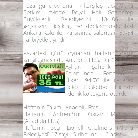
Pazar günü oynanan iki karşılaşmada
Aliağa
Petkim
, evinde
Royal Halı Gaziantep
Büyükşehir Belediyesi
’ni
104-86
ile
geçerken,
Beşiktaş
ise deplasmanda
Ted
Ankara Kolejliler
karşısında salondan
69-64
galibiyetle ayrıldı.
Pazartesi günü oynanan haftanın derbi
karşılaşmasında
Anadolu Efes
,
Darüşşafaka
Ayhan Şahenk Spor
Salonu’nda
Fenerbahçe
Ülker
’i
94-76
ile geçerek
Beko Basketbol Ligi’nde
liderlik koltuğuna oturdu.
Haftanın Takımı:
Anadolu Efes
Haftanın Antrenörü:
Oktay Mahmuti
(Anadolu Efes)
Haftanın Beşi:
Lionell Chalmers (Aliağa
Belediyesi) 17 sayı - 5 ribaund - 12 asist