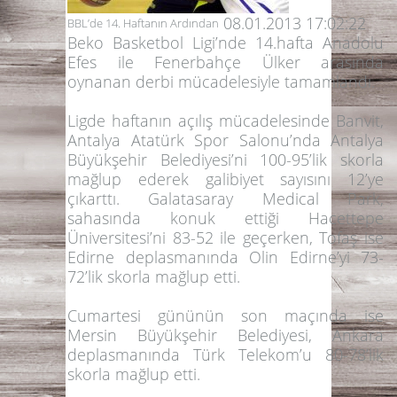
08.01.2013 17:02:22
BBL’de 14. Haftanın Ardından
Beko Basketbol Ligi’nde 14.hafta
Anadolu
Efes
ile
Fenerbahçe Ülker
arasında
oynanan derbi mücadelesiyle tamamlandı.
Ligde haftanın açılış mücadelesinde
Banvit
,
Antalya Atatürk Spor Salonu’nda
Antalya
Büyükşehir Belediyesi
’ni
100-95
’lik skorla
mağlup ederek galibiyet sayısını 12’ye
çıkarttı.
Galatasaray Medical Park
,
sahasında konuk ettiği
Hacettepe
Üniversitesi
’ni
83-52
ile geçerken,
Tofaş
ise
Edirne deplasmanında
Olin Edirne
’yi
73-
72
’lik skorla mağlup etti.
Cumartesi gününün son maçında ise
Mersin Büyükşehir Belediyesi
, Ankara
deplasmanında
Türk Telekom
’u
80-78
’lik
skorla mağlup etti.