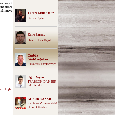
rak kendi
ındakiler
üşünmeye
Türker Metin Onur
Uyuyan Şehir!
Emre Ergenç
Henüz Hazır Değiliz
Gürbüz
Gürbüzoğulları
Psikofizik Parametreler
Oğuz Zeytin
TRABZON’DAN BİR
KUPA GEÇTİ
az
-
Arşiv
KONUK YAZAR
Sen önce ağzını temizle!
(Levent Ustabaşı)