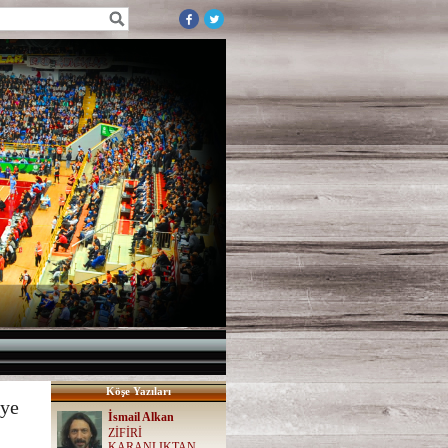
Köşe Yazıları
iye
İsmail Alkan
ZİFİRİ
KARANLIKTAN