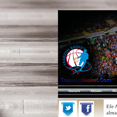
Anasayfa
Albümler
Mes
Efe A
alma