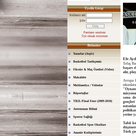
Üyelik Girişi
Kullanıcı adı
Şifre
Parolamı unuttum
Üye olmak istiyorum
Bölümler
Yazarlar (Arşiv)
Efe Ayd
Basketbol Tarihçemiz
Tofaş Baş
başarı e
Fikstür & Maç Özetleri (Video)
alır, pla
Makaleler
Avrupa K
takımları
Multimedya / Videolar
"Oynatm
misyonu
Röportajlar
sonu de
TB2L/Final Four (2009-2010)
gençleri
ısıtsın
Antrenman Bilimi
politik
yerine y
Sporcu Sağlığı
Tabii k
Basketbol Spor Okulları
düşüner
Türk ço
Amatör Kulüplerimiz