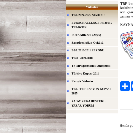
TBF kul
Videolar
kulübün
için çö
TBL 2024-2025 SEZONU
zaman v
EUROCHALLENGE F4 2015 /
KAYNA
TRABZON
POTA ARKASI (Arşiv)
Şampiyonluğun Öyküsü
BBL 2010-2011 SEZONU
TB2L 2009-2010
TS-MP Sponsorluk Anlaşması
Türkiye Kupası-2011
Karışık Videolar
Pa
TBL FEDERASYON KUPASI
2025
YAPAY ZEKA DESTEKLİ
YAZAR YORUM
Henüz yo