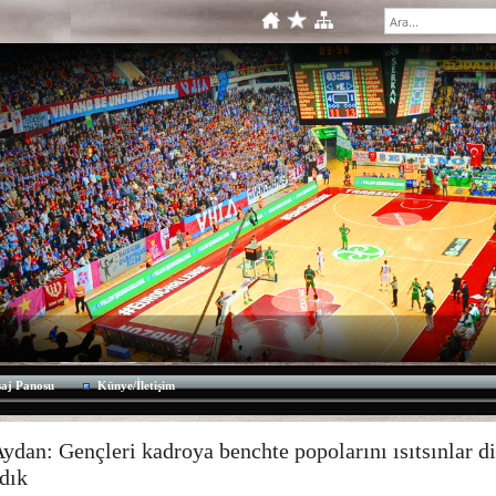
aj Panosu
Künye/İletişim
ydan: Gençleri kadroya benchte popolarını ısıtsınlar d
dık