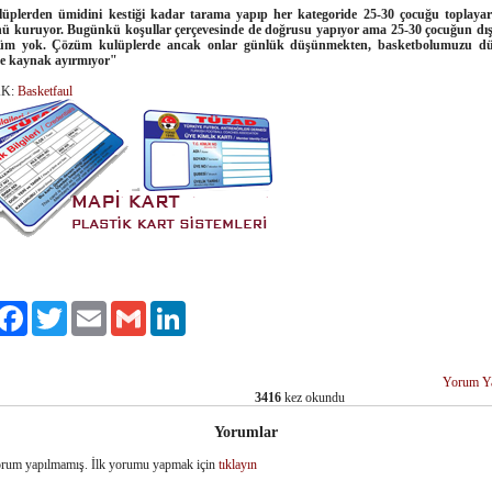
üplerden ümidini kestiği kadar tarama yapıp her kategoride 25-30 çocuğu toplaya
ü kuruyor. Bugünkü koşullar çerçevesinde de doğrusu yapıyor ama 25-30 çocuğun dış
züm yok. Çözüm kulüplerde ancak onlar günlük düşünmekten, basketbolumuzu d
e kaynak ayırmıyor"
K:
Basketfaul
ylaş
Facebook
Twitter
Email
Gmail
LinkedIn
Yorum Y
3416
kez okundu
Yorumlar
rum yapılmamış. İlk yorumu yapmak için
tıklayın