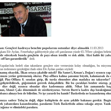
an: Gençleri kadroya benchte popolarını ısıtsınlar diye almadık
11.03.2013
kanı Efe Aydan, Fenerbahçe galibiyetiyle play-off şanslarının yüzde 65-70'lere çıktığını belirti
lde edeceksek bunda gençlerin de payı olsun istedik ve risk aldık. Aksi halde iki yab
y-off'ları garantilerdik"
dedi.
upaları'nda hedefi olan takımların gençlere süre vermesinin kolay olmadığını, bu misyonu
nın üstlenmesi gerektiğini ifade eden Efe Aydan şunları söyledi:
amış olsaydık, İlkan ortaya çıkabilir miydi? Biz Samet'i, Kenan'ı, Doğan'ı oyuncu ya
muzu yerine getirememiş oluruz. Play-offlara kalma şansımız büyük, kalamazsak da
ğil. Play-Offlara 8. sıradan girip, ilk turda elenenlere altın madalya mı takıyorlar
 geliştirebilirsek, göğsümüzü gererek dolaşabiliriz. Biz bu çocukları benhte oturup, p
lar diye değil, oyuncu olsunlar diye kadromuza aldık. Nihat İzic zamanında başl
amızı, Ahmet Çakı döneminde de sürdürüyoruz. Steven Burtt'u kadro dışı bıraktığımı
abancı almayı ben de bilirdim. Ne işe yarardı bu hamle? Basketbola ne kazandırmış olu
onuya sadece Tofaş'ın değil, diğer kulüplerin de aynı şekilde bakması gerekir. Bug
ek yabancılara kazandıranlar, paralarını Türk Basketbolu adına sokağa atıyor. Yazık
cuğuna ve elimizdeki paralara.