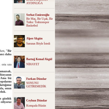
AYDINLIĞA
Serhat Emirzeoğlu
Bir Maç, Bir Uçak, Bir
Tutku: Trabzonspor
Basketbol
Alper Akgün
Sarunas Böyle İstedi
rken,
"Bir
ancı daha
Bartuğ Kemal Akgül
NİHAYET
 orta sıra
pamazsak,
 dünyanın
? Ama biz
Furkan Dündar
opolarını
SONUNU
attığımız
GETİREMEDİK
zda, onun
rduk.
ün günlük
Ceyhun Dündar
 ediyoruz
Komşuda Hüzün