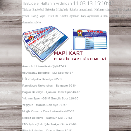
11.03.13 15:10:42
TB3L’de 5. Haftanın Ardından
Türkiye Basketbol Erkekler 3.Ligi'nde 5.hafta tamamlandı. Haftanın sürprizini Büyükçekm
yenen Elazığ yaptı. TB3L'de 5.hafta oynanan karşılaşmalarda alınan sonuçlar şöyle v
durumları şöyle:
Anadolu Üniversitesi - Şişli 47-79
68 Aksaray Belediye - MG Spor 69-87
İTÜ - Selçuklu Belediye 62-52
Pamukkale Üniversitesi - Boluspor 76-84
Bağlar Belediye - Çankırı Demir Spor 46-66
Yıldırım Spor - GSİM Gençlik Spor 110-60
Yeşilyurt - Manisa Belediye 78-67
Muğla Orman - Zirve Üniversitesi 62-53
Kepez Belediye - Samsun DSİ 79-53
FMV Işık - Çorlu Şifa Trakya Gücü 72-64
Bilecik Belediye - Yozgat Spurs 89-81