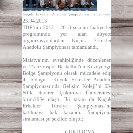
Küçük Erkekler Anadolu Şampiyonası Tamamlandı
23.04.2013
TBF’nin 2012 – 2013 sezonu faaliyetler
programında yer alan altyapı
organizasyonlardan Küçük Erkekler
Anadolu Şampiyonası tamamlandı.
Malatya’nın evsahipliğinde düzenlenen
ve Trabzonspor Basketbol'un Kuzeydoğu
Bölge Şampiyonu olarak mücadele edip
4. olduğu Küçük Erkekler Anadolu
Şampiyonası’nda Gelişim Koleji’ni 63-
60’la deviren Çukurova Üniversitesi
birinciliğe ulaştı. İki takım da Küçük
Erkekler Türkiye Şampiyonası’na
katılmaya hak kazandı. Şampiyona
sıralaması şu şekilde oluştu;
1. ÇUKUROVA