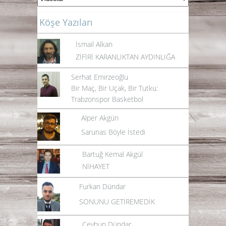
Köşe Yazıları
İsmail Alkan
ZİFİRİ KARANLIKTAN AYDINLIĞA
Serhat Emirzeoğlu
Bir Maç, Bir Uçak, Bir Tutku:
Trabzonspor Basketbol
Alper Akgün
Sarunas Böyle İstedi
Bartuğ Kemal Akgül
NİHAYET
Furkan Dündar
SONUNU GETİREMEDİK
Ceyhun Dündar