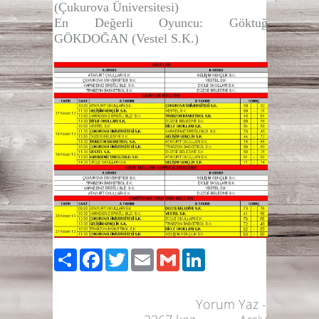
(Çukurova Üniversitesi)
En Değerli Oyuncu
: Göktuğ
GÖKDOĞAN (Vestel S.K.)
Paylaş
Facebook
Twitter
Email
Gmail
LinkedIn
Yorum Yaz
-