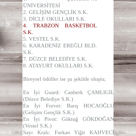
ÜNİVERSİTESİ
2. GELİŞİM GENÇLİK S.K.
3. DİCLE OKULLARI S.K.
4. TRABZON BASKETBOL
S.K.
5. VESTEL S.K.
6. KARADENİZ EREĞLİ BLD.
S.K.
7. DÜZCE BELEDİYE S.K.
8. ATAYURT OKULLARI S.K.
Bireysel ödüller ise şu şekilde oluştu;
En İyi Guard:
Canberk ÇAMLIGİL
(Düzce Belediye S.K.)
En İyi Forvet:
Barış HOCAOĞLU
(Gelişim Gençlik S.K.)
En İyi Pivot
: Göktuğ GÖKDOĞAN
(Vestel S.K.)
Sayı Kralı
: Furkan Yiğit KAHVECİ