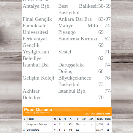
Antalya Bşb.
Best Balıkesir
58-59
Basketbol
Final Gençlik
Ankara Dsi Era
83-97
Pamukkale
Maliye Milli
74-
Üniversitesi
Piyango
69
Pertevniyal
Bandırma Kırmızı
62-
Gençlik
69
Yeşilgiresun
Vestel
71-
Belediye
82
İstanbul Dsi
Darüşşafaka
74-
Doğuş
68
Gelişim Koleji
Büyükçekmece
76-
Basketbol
73
Akhisar
İstanbul Bşb.
77-
Belediye
70