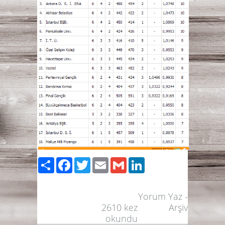
Paylaş
Facebook
Twitter
Email
Gmail
LinkedIn
Yorum Yaz
-
2610
kez
Arşiv
okundu