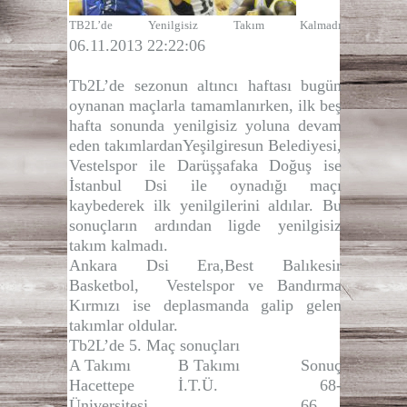
TB2L’de Yenilgisiz Takım Kalmadı
06.11.2013 22:22:06
Tb2L’de sezonun altıncı haftası bugün
oynanan maçlarla tamamlanırken, ilk beş
hafta sonunda yenilgisiz yoluna devam
eden takımlardan
Yeşilgiresun Belediyesi
,
Vestelspor ile
Darüşşafaka Doğuş
ise
İstanbul Dsi ile oynadığı maçı
kaybederek ilk yenilgilerini aldılar. Bu
sonuçların ardından ligde yenilgisiz
takım kalmadı.
A
nkara Dsi Era,Best Balıkesir
Basketbol, Vestelspor
ve
Bandırma
Kırmızı
ise
deplasmanda galip gelen
takımlar oldular.
Tb2L’de 5. Maç sonuçları
A Takımı
B Takımı
Sonuç
Hacettepe
İ.T.Ü.
68-
Üniversitesi
66