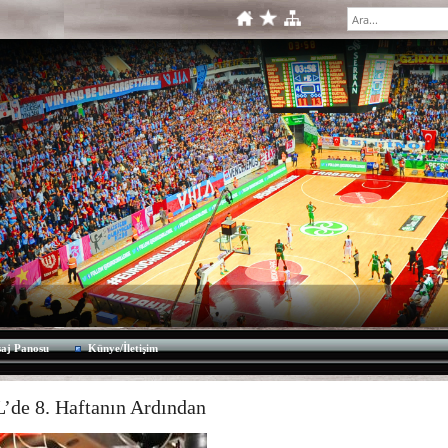
aj Panosu
Künye/İletişim
’de 8. Haftanın Ardından