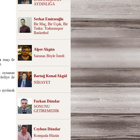
AYDINLIĞA
Serhat Emirzeoğlu
Bir Maç, Bir Uçak, Bir
Tutku: Trabzonspor
Basketbol
Alper Akgün
Sarunas Böyle İstedi
zı
maçı ile
i.
i oynanan
Bartuğ Kemal Akgül
lediye ile
NİHAYET
 ayrılarak
Furkan Dündar
SONUNU
GETİREMEDİK
Ceyhun Dündar
Komşuda Hüzün