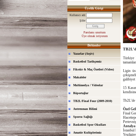
Üyelik Girişi
Kullanıcı adı
Şifre
Parolamı unuttum
Üye olmak istiyorum
Bölümler
TB2L’de
Yazarlar (Arşiv)
Türkiye 
Basketbol Tarihçemiz
tamamland
Fikstür & Maç Özetleri (Video)
Ligin üs
çekişmel
Makaleler
galibiyet
Multimedya / Videolar
15 Kası
kendisine
Röportajlar
Tb2L’de 
TB2L/Final Four (2009-2010)
Özel Gel
Antrenman Bilimi
Final Ge
Sporcu Sağlığı
Hacettep
Pertevni
Basketbol Spor Okulları
Antalya
İstanbul 
Amatör Kulüplerimiz
Yeşilgir