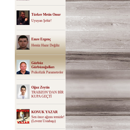
Türker Metin Onur
Uyuyan Şehir!
Emre Ergenç
Henüz Hazır Değiliz
Gürbüz
Gürbüzoğulları
Psikofizik Parametreler
Oğuz Zeytin
TRABZON’DAN BİR
KUPA GEÇTİ
KONUK YAZAR
Sen önce ağzını temizle!
(Levent Ustabaşı)