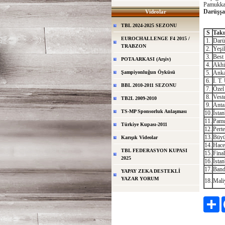
Pamukkal
Darüşşa
Videolar
TBL 2024-2025 SEZONU
S
Tak
EUROCHALLENGE F4 2015 /
1.
Darü
TRABZON
2.
Yeşi
3.
Best 
POTA ARKASI (Arşiv)
4.
Akhi
Şampiyonluğun Öyküsü
5.
Anka
6.
İ. T.
BBL 2010-2011 SEZONU
7.
Özel
8.
Vest
TB2L 2009-2010
9.
Anta
TS-MP Sponsorluk Anlaşması
10.
İsta
11.
Pamu
Türkiye Kupası-2011
12.
Pert
13.
Büyü
Karışık Videolar
14.
Hace
TBL FEDERASYON KUPASI
15.
Fina
2025
16.
İstan
17.
Band
YAPAY ZEKA DESTEKLİ
YAZAR YORUM
18.
Mali
Pa