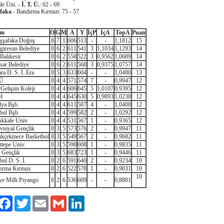
e Üni. -
İ. T. Ü.
: 62 - 69
faka
- Bandırma Kırmızı: 75 - 57
ım
O
G
M
A
Y
İçP
İçA
TopA
Puan
şşafaka Doğuş
8
7
1
606
513
-
-
1,1812
15
lgiresun Belediye
8
6
2
611
541
3
1,1034
1,1293
14
Balıkesir
8
6
2
558
522
3
0,9562
1,0689
14
sar Belediye
8
6
2
611
568
3
0,9375
1,0757
14
ra D. S. İ. Era
8
5
3
633
604
-
-
1,0480
13
 Ü.
8
4
4
571
574
7
-
0,9947
12
 Gelişim Koleji
8
4
4
606
645
5
1,0107
0,9395
12
el
8
4
4
645
630
5
0,9893
1,0238
12
lya Bşb.
8
4
4
611
587
4
-
1,0408
12
nbul Bşb.
8
4
4
599
582
2
-
1,0292
12
kkale Univ.
8
4
4
531
567
1
-
0,9365
12
evniyal Gençlik
8
3
5
573
576
2
-
0,9947
11
kçekmece Basketbol
8
3
5
549
567
2
-
0,9682
11
ttepe Univ.
8
3
5
598
608
1
-
0,9835
11
l Gençlik
8
3
5
683
723
1
-
0,9446
11
bul D. S. İ.
8
2
6
591
640
2
-
0,9234
10
ırma Kırmızı
8
2
6
522
578
1
-
0,9031
10
10
ye Milli Piyango
8
2
6
536
609
-
-
0,8801
ylaş
Facebook
Twitter
Email
Gmail
LinkedIn