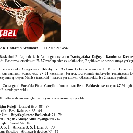
 8. Haftanın Ardından
17.11.2013 21:04:42
Basketbol 2. Ligi’nde 8. hafta, bugün oynanan
Darüşşafaka Doğuş - Bandırma Kırmı
ı. Bandırma temsilcisini 75-57 mağlup eden ev sahibi ekip, 7 galibiyet ile birinci sıraya yerleşt
t sıralarındaki
Yeşilgiresun Belediye
ve
Akhisar Belediye
arasında 16 Kasım Cumartes
i karşılaşmayı, konuk ekip
77-81
kazanmayı başardı. Bu önemli galibiyetle Yeşilgiresun Be
 sayısını eşitleyen Manisa temsilcisi 4. sırada yer alırken, Giresun ekibi ise 2. sıraya yerleşti.
m Cuma günü Bursa’da
Final Gençlik
’e konuk olan
Best Balıkesir
ise maçtan
87-94
galip
 3. sırada yer buldu.
8. haftada alınan sonuçlar ve oluşan puan durumu şu şekilde:
işim Koleji
- İstanbul Bşb.: 88 - 87
nçlik -
Best Balıkesir
: 87 - 94
e Üni. -
Büyükçekmece Basketbol
: 71 - 79
yal Gençlik -
Maliye Milli Piyango
: 60 - 67
 Bşb.
- Vestel: 96 - 87
D. S. İ. -
Ankara D. S. İ. Era
: 68 - 70
esun Belediye -
Akhisar Belediye
: 77 - 81