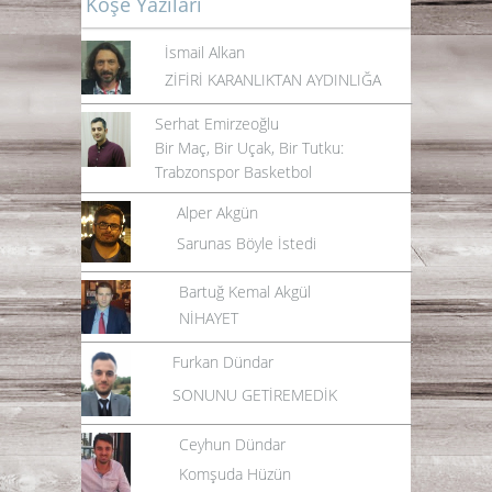
Köşe Yazıları
İsmail Alkan
ZİFİRİ KARANLIKTAN AYDINLIĞA
Serhat Emirzeoğlu
Bir Maç, Bir Uçak, Bir Tutku:
Trabzonspor Basketbol
Alper Akgün
Sarunas Böyle İstedi
Bartuğ Kemal Akgül
NİHAYET
Furkan Dündar
SONUNU GETİREMEDİK
Ceyhun Dündar
Komşuda Hüzün