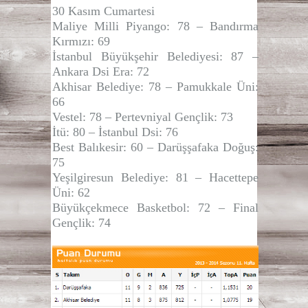
30 Kasım Cumartesi
Maliye Milli Piyango: 78 – Bandırma
Kırmızı: 69
İstanbul Büyükşehir Belediyesi: 87 –
Ankara Dsi Era: 72
Akhisar Belediye: 78 – Pamukkale Üni:
66
Vestel: 78 – Pertevniyal Gençlik: 73
İtü: 80 – İstanbul Dsi: 76
Best Balıkesir: 60 – Darüşşafaka Doğuş:
75
Yeşilgiresun Belediye: 81 – Hacettepe
Üni: 62
Büyükçekmece Basketbol: 72 – Final
Gençlik: 74