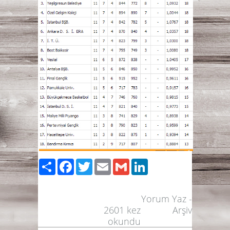
Paylaş
Facebook
Twitter
Email
Gmail
LinkedIn
Yorum Yaz
-
2601
kez
Arşiv
okundu