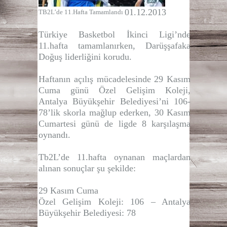
01.12.2013
TB2L’de 11.Hafta Tamamlandı
Türkiye Basketbol İkinci Ligi’nde
11.hafta tamamlanırken, Darüşşafaka
Doğuş liderliğini korudu.
Haftanın açılış mücadelesinde 29 Kasım
Cuma günü Özel Gelişim Koleji,
Antalya Büyükşehir Belediyesi’ni 106-
78’lik skorla mağlup ederken, 30 Kasım
Cumartesi günü de ligde 8 karşılaşma
oynandı.
Tb2L’de 11.hafta oynanan maçlardan
alınan sonuçlar şu şekilde:
29 Kasım Cuma
Özel Gelişim Koleji: 106 – Antalya
Büyükşehir Belediyesi: 78