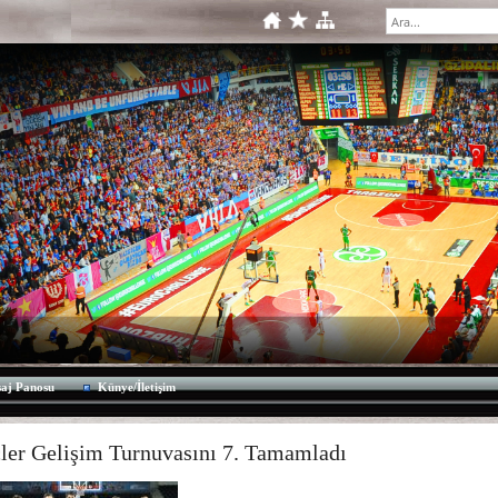
aj Panosu
Künye/İletişim
ler Gelişim Turnuvasını 7. Tamamladı