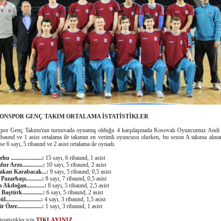
ONSPOR GENÇ TAKIM ORTALAMA İSTATİSTİKLER
spor Genç Takımı'nın turnuvada oynamış olduğu 4 karşılaşmada Kosovalı Oyuncumuz Andi
ribaund ve 1 asist ortalama ile takımın en verimli oyuncusu olurken, bu sezon A takıma alın
se 6 sayı, 5 ribaund ve 2 asist ortalama ile oynadı.
 .....................:
15 sayı, 6 ribaund, 1 asist
r Arzo..............:
10 sayı, 5 ribaund, 2 asist
akan Karabacak...:
9 sayı, 5 ribaund, 0,5 asist
zarbaşı...........:
8 sayı, 7 ribaund, 0,5 asist
Akdoğan............:
8 sayı, 5 ribaund, 2,5 asist
aştürk..............:
6 sayı, 5 ribaund, 2 asist
......................:
4 sayı, 3 ribaund, 1,5 asist
Özer.................:
1 sayı, 3 ribaund, 1 asist
istatistikler için
TIKLAYINIZ