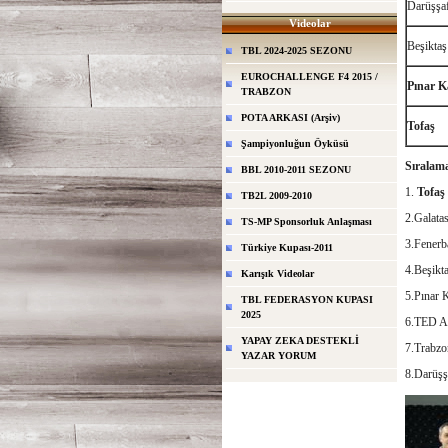
Darüşşa
Videolar
Beşiktaş
TBL 2024-2025 SEZONU
EUROCHALLENGE F4 2015 /
Pınar K
TRABZON
POTA ARKASI (Arşiv)
Tofaş
Şampiyonluğun Öyküsü
Sıralam
BBL 2010-2011 SEZONU
1.
Tofaş
TB2L 2009-2010
2.Galata
TS-MP Sponsorluk Anlaşması
3.Fenerb
Türkiye Kupası-2011
4.Beşikt
Karışık Videolar
5.Pınar 
TBL FEDERASYON KUPASI
2025
6.TED An
YAPAY ZEKA DESTEKLİ
7.Trabzo
YAZAR YORUM
8.Darüşş