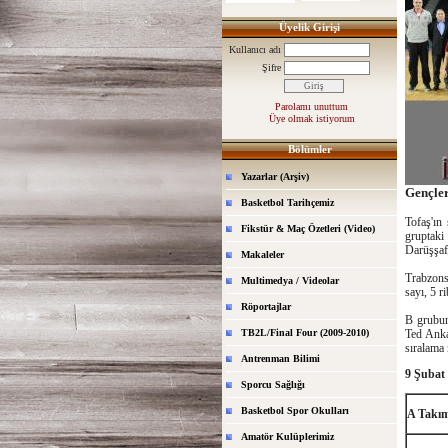
Üyelik Girişi
Kullanıcı adı
Şifre
Parolamı unuttum
Üye olmak istiyorum
Bölümler
Yazarlar (Arşiv)
Gençle
Basketbol Tarihçemiz
Tofaş'ın
Fikstür & Maç Özetleri (Video)
gruptaki
Darüşşaf
Makaleler
Trabzons
Multimedya / Videolar
sayı, 5 r
Röportajlar
B grubun
TB2L/Final Four (2009-2010)
Ted Anka
sıralama 
Antrenman Bilimi
9 Şubat
Sporcu Sağlığı
Basketbol Spor Okulları
A Takı
Amatör Kulüplerimiz