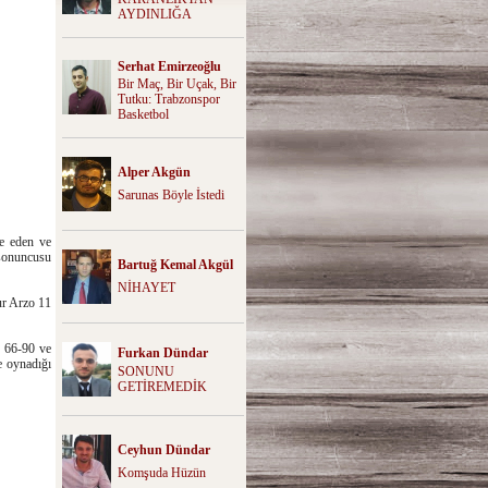
AYDINLIĞA
Serhat Emirzeoğlu
Bir Maç, Bir Uçak, Bir
Tutku: Trabzonspor
Basketbol
Alper Akgün
Sarunas Böyle İstedi
le eden ve
 sonuncusu
Bartuğ Kemal Akgül
NİHAYET
ur Arzo 11
 66-90 ve
Furkan Dündar
e oynadığı
SONUNU
GETİREMEDİK
Ceyhun Dündar
Komşuda Hüzün