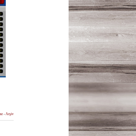
az
-
Arşiv