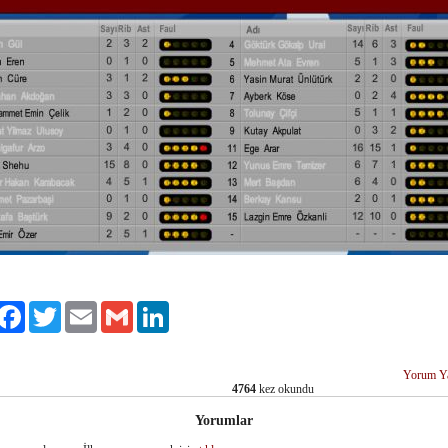
ylaş
Facebook
Twitter
Email
Gmail
LinkedIn
Yorum Y
4764
kez okundu
Yorumlar