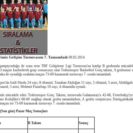
rimiz Gelişim Turnuvasını 7. Tamamladı
09.02.2014
 şampiyonluğu ile sona eren TBF Geliştirme Ligi Turnuvası'na katılıp B grubunda mücade
 3 maçını kaybederek grup sonuncusu olan Trabzonspor Basketbol Genç takımı, A grubunun
aka ile oynadığı sıralama maçını 73-69 kazanarak turnuvayı 7. sırada tamamladı.
por'da Andi Shedu 24 sayı, 8 ribaund, Tunahan Akdoğan 11 sayı, 5 ribaund, 5 asist, Abdülgaf
ibaund, 3 asist, Mehmet Pazarbaşı 10 sayı, 4 ribaundla oynadı.
da mücadele eden Trabzonspor Genç Takımı, turnuvada Galatasaray'a 42-68, Fenerbahçe'ye
ra Kolejliler'e 68-60 mağlup olarak grubu tamamlarken, A grubu sonjuncusu Darüşşafakail
maçını ise 73-69 kazanarak turnuvayı 7. sırada tamamladı.
 (Son gün) Pazar Maç Sonuçları
m
B Takım
Sonuç