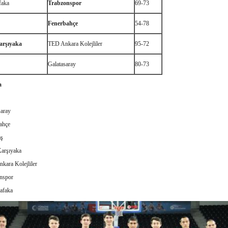
faka
Trabzonspor
69-73
Fenerbahçe
54-78
arşıyaka
TED Ankara Kolejliler
95-72
Galatasaray
80-73
a
saray
ahçe
aş
Karşıyaka
kara Kolejliler
nspor
afaka