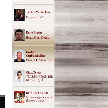
Türker Metin Onur
Uyuyan Şehir!
Emre Ergenç
Henüz Hazır Değiliz
Gürbüz
Gürbüzoğulları
Psikofizik Parametreler
Oğuz Zeytin
TRABZON’DAN BİR
KUPA GEÇTİ
KONUK YAZAR
Sen önce ağzını temizle!
(Levent Ustabaşı)