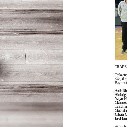
TRABZ
Trabzon
sayı, 6 
Baştürk i
Andi Shehu
Abdulgafu
Yaşar H
Mehmet Pa
Tunahan 
Mustafa B
Cihan Gül..
Erol Emir 
Ayrıntılı 