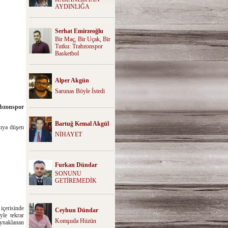
AYDINLIĞA
Serhat Emirzeoğlu
Bir Maç, Bir Uçak, Bir
Tutku: Trabzonspor
Basketbol
Alper Akgün
Sarunas Böyle İstedi
abzonspor
Bartuğ Kemal Akgül
tıya düşen
NİHAYET
Furkan Dündar
SONUNU
GETİREMEDİK
içerisinde
Ceyhun Dündar
yle tekrar
Komşuda Hüzün
aynaklanan