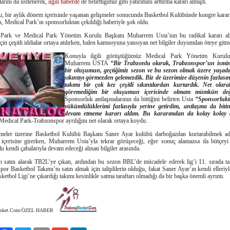
arını da üstlenerek,
ilgili haberde
de belirttiğimiz gibi yatırımını arttırma kararı almıştı.
 bir aylık dönem içerisinde yaşanan gelişmeler sonucunda Basketbol Kulübünde kongre karar
, Medical Park’ın sponsorluktan çekildiği haberiyle şok oldu.
 Park ve Medical Park Yönetim Kurulu Başkanı Muharrem Usta’nın bu radikal kararı al
için çeşitli iddialar ortaya atılırken, halen kamuoyuna yansıyan net bilgiler duyumdan öteye git
Konuyla ilgili görüştüğümüz Medical Park Yönetim Kurul
Muharrem USTA
“Bir Trabzonlu olarak, Trabzonspor’un ismini
bir oluşumun, geçtiğimiz sezon ve bu sezon olmak üzere yaşadı
sıkıntıyı görmezden gelemezdik. Biz de üzerimize düşenin fazlası
takımı bir çok kez çeşitli sıkıntılardan kurtardık. Net ola
göremediğim bir oluşumun içerisinde olmam mümkün değ
Sponsorluk antlaşmalarının da bittiğini belirten Usta
“Sponsorluk
yükümlülüklerimi fazlasıyla yerine getirdim, antlaşma da biti
devam etmeme kararı aldım. Bu kararımdan da kolay kola
 Medical Park-Trabzonspor ayrılığını net olarak ortaya koydu.
meler üzerine Basketbol Kulübü Başkanı Saner Ayar kulübü darboğazdan kurtarabilmek adı
r içerisine girerken, Muharrem Usta’yla tekrar görüşeceği, eğer sonuç alamazsa da bütçeyi
u kendi çabalarıyla devam edeceği alınan bilgiler arasında.
yı satın alarak TB2L’ye çıkan, ardından bu sezon BBL’de mücadele ederek lig’i 11. sırada 
or Basketbol Takımı’nı satın almak için taliplilerin olduğu, fakat Saner Ayar’ın kendi elleriy
etbol Ligi’ne çıkardığı takımı kesinlikle satma taraftarı olmadığı da bir başka önemli ayrıntı.
asket.Com/ÖZEL HABER