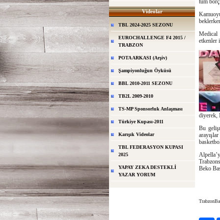
tüm borçl
Videolar
Kamuoyu,
beklerken
TBL 2024-2025 SEZONU
Medical
EUROCHALLENGE F4 2015 /
etkenler 
TRABZON
POTA ARKASI (Arşiv)
Şampiyonluğun Öyküsü
BBL 2010-2011 SEZONU
TB2L 2009-2010
TS-MP Sponsorluk Anlaşması
diyerek,
Türkiye Kupası-2011
Bu geliş
Karışık Videolar
arayışla
basketbol
TBL FEDERASYON KUPASI
Alpella’
2025
Trabzonsp
YAPAY ZEKA DESTEKLİ
Beko Bask
YAZAR YORUM
TrabzonB