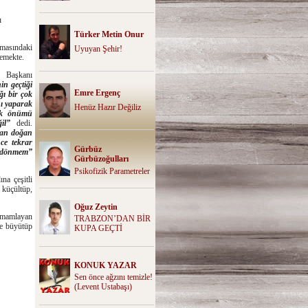
ı
Türker Metin Onur
masındaki
Uyuyan Şehir!
memekte.
u Başkanı
n geçtiği
Emre Ergenç
ğı bir çok
nı yaparak
Henüz Hazır Değiliz
rak önümü
il”
dedi.
tan doğan
nce tekrar
Gürbüz
y dönmem”
Gürbüzoğulları
Psikofizik Parametreler
na çeşitli
 küçültüp,
Oğuz Zeytin
tamamlayan
TRABZON’DAN BİR
le büyütüp
KUPA GEÇTİ
KONUK YAZAR
Sen önce ağzını temizle!
(Levent Ustabaşı)