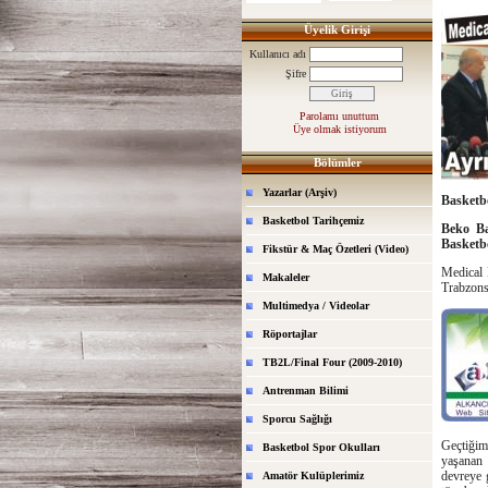
Üyelik Girişi
Kullanıcı adı
Şifre
Parolamı unuttum
Üye olmak istiyorum
Bölümler
Yazarlar (Arşiv)
Basketb
Basketbol Tarihçemiz
Beko Ba
Basketb
Fikstür & Maç Özetleri (Video)
Medical 
Makaleler
Trabzonsp
Multimedya / Videolar
Röportajlar
TB2L/Final Four (2009-2010)
Antrenman Bilimi
Sporcu Sağlığı
Geçtiğim
Basketbol Spor Okulları
yaşanan 
devreye 
Amatör Kulüplerimiz