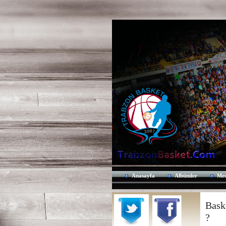
Anasayfa
Albümler
Mes
Bask
?