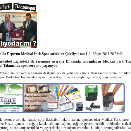
olda Deprem: Medical Park Sponsorluktan Çekiliyor mu ?
11 Mayıs 2011 20:51:46
sketbol Ligi'ndeki ilk sezonunu averajla 11. sırada tamamlayan Medical Park Tr
ol Takımı'nda sponsor şoku yaşanıyor.
Park'ın ani bir kararla sponsor desteğini çekme yönünde karar alması üzerine büyük bir sıkın
or Basketbol Takımı'nda Başkan Saner Ayar’ın yeni arayışlar içerisine girdiği öğrenildi.
iz sezon ortasında Trabzonspor Basketbol Takımı’na ana sponsor olan Medical Park, sezon 
ve Nisan ayında doruğa çıkarak takımın dağılma eşiğine getiren maddi problemler nedeni
girmiş, sporcuların içerideki ve gelecekteki tüm ödemeleri dahil, kulübün geçmiş yıllardan k