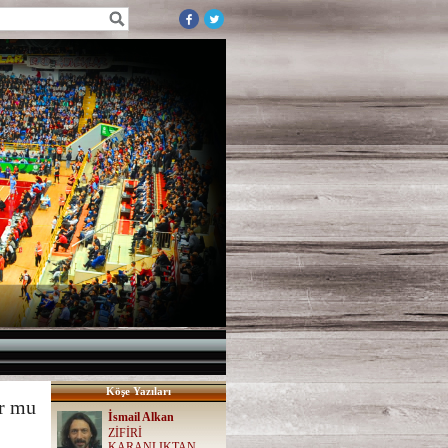
Köşe Yazıları
or mu
İsmail Alkan
ZİFİRİ
KARANLIKTAN