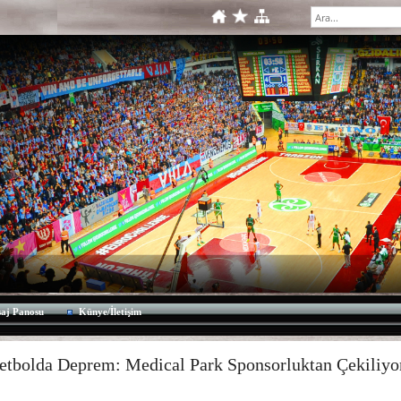
aj Panosu
Künye/İletişim
etbolda Deprem: Medical Park Sponsorluktan Çekiliy