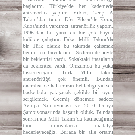
başladım. Türkiye’de her kademede
antrenörlük yaptım. Yıldız, Genç, A
Takım’dan tutun, Efes Pilsen’de Koraç
Kupa’sında yardımcı antrenörlük yaptım.
1996’dan bu yana da bir çok büyük
kulüpte çalıştım. Fakat Milli Takım’da
bir Türk olarak bu takımda çalışmak
benim için büyük onur. Sizlerin de böyle
bir beklentisi vardı. Sokaktaki insanların
da beklentisi vardı. Omzumda bu yükü
hissedeceğim. Türk Milli Takım
antrenörlüğü çok önemli. Bundan
önemlisi de halkımızın beklediği yüksek
basketbola yakışacak şekilde bir oyun
sergilemek. Geçmiş dönemde sadece
Avrupa Şampiyonası ve 2010 Dünya
Şampiyonası’nda başarılı olduk. Bundan
sonrasında Milli Takım’da katılacağımız
tüm turnuvalarda madalya
hedefleyeceğiz. Burada bir aile ortamı