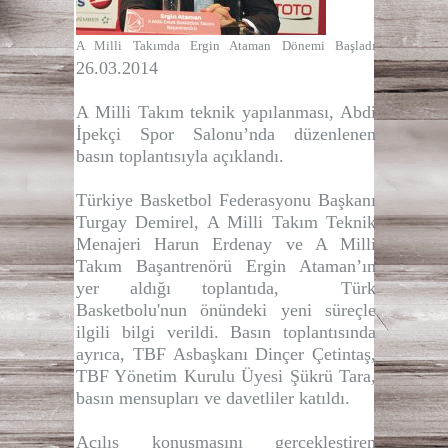
A Milli Takımda Ergin Ataman Dönemi Başladı
26.03.2014
A Milli Takım teknik yapılanması, Abdi
İpekçi Spor Salonu’nda düzenlenen
basın toplantısıyla açıklandı.
Türkiye Basketbol Federasyonu Başkanı
Turgay Demirel, A Milli Takım Teknik
Menajeri Harun Erdenay ve A Milli
Takım Başantrenörü Ergin Ataman’ın
yer aldığı toplantıda, Türk
Basketbolu'nun önündeki yeni süreçle
ilgili bilgi verildi. Basın toplantısında
ayrıca, TBF Asbaşkanı Dinçer Çetintaş,
TBF Yönetim Kurulu Üyesi Şükrü Tara,
basın mensupları ve davetliler katıldı.
Açılış konuşmasını gerçekleştiren