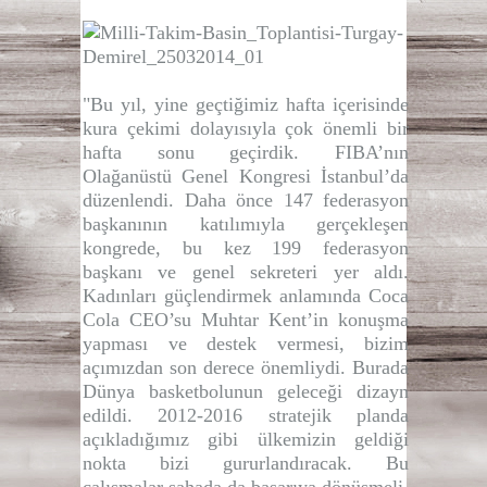
"Bu yıl, yine geçtiğimiz hafta içerisinde
kura çekimi dolayısıyla çok önemli bir
hafta sonu geçirdik. FIBA’nın
Olağanüstü Genel Kongresi İstanbul’da
düzenlendi. Daha önce 147 federasyon
başkanının katılımıyla gerçekleşen
kongrede, bu kez 199 federasyon
başkanı ve genel sekreteri yer aldı.
Kadınları güçlendirmek anlamında Coca
Cola CEO’su Muhtar Kent’in konuşma
yapması ve destek vermesi, bizim
açımızdan son derece önemliydi. Burada
Dünya basketbolunun geleceği dizayn
edildi. 2012-2016 stratejik planda
açıkladığımız gibi ülkemizin geldiği
nokta bizi gururlandıracak. Bu
çalışmalar sahada da başarıya dönüşmeli.