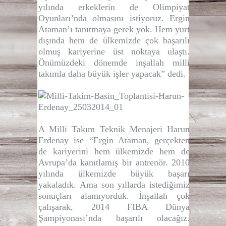
yılında erkeklerin de Olimpiyat
Oyunları’nda olmasını istiyoruz. Ergin
Ataman’ı tanıtmaya gerek yok. Hem yurt
dışında hem de ülkemizde çok başarılı
olmuş kariyerine üst noktaya ulaştı.
Önümüzdeki dönemde inşallah milli
takımla daha büyük işler yapacak” dedi.
A Milli Takım Teknik Menajeri Harun
Erdenay ise “Ergin Ataman, gerçekten
de kariyerini hem ülkemizde hem de
Avrupa’da kanıtlamış bir antrenör. 2010
yılında ülkemizde büyük başarı
yakaladık. Ama son yıllarda istediğimiz
sonuçları alamıyorduk. İnşallah çok
çalışarak, 2014 FIBA Dünya
Şampiyonası’nda başarılı olacağız.