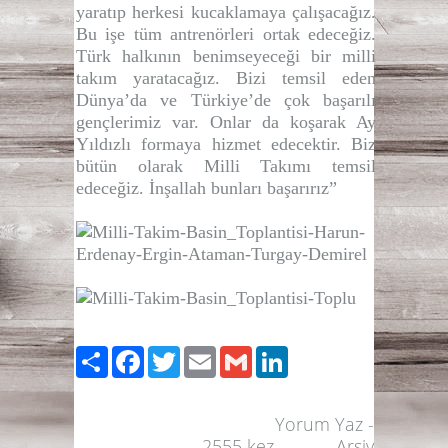
yaratıp herkesi kucaklamaya çalışacağız.
Bu işe tüm antrenörleri ortak edeceğiz.
Türk halkının benimseyeceği bir milli
takım yaratacağız. Bizi temsil eden
Dünya’da ve Türkiye’de çok başarılı
gençlerimiz var. Onlar da koşarak Ay
Yıldızlı formaya hizmet edecektir. Biz
bütün olarak Milli Takımı temsil
edeceğiz. İnşallah bunları başarırız”
Paylaş
Facebook
Twitter
Email
Gmail
LinkedIn
Yorum Yaz
-
2555
kez
Arşiv