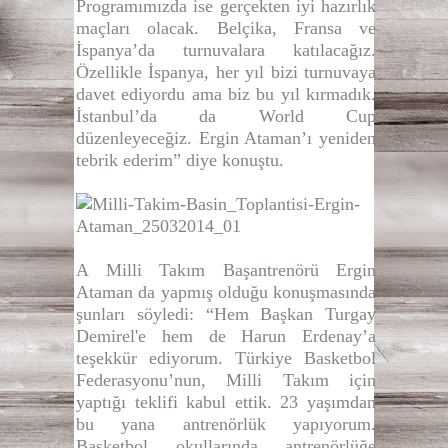
Programımızda ise gerçekten iyi hazırlık
maçları olacak. Belçika, Fransa ve
İspanya’da turnuvalara katılacağız.
Özellikle İspanya, her yıl bizi turnuvaya
davet ediyordu ama biz bu yıl kırmadık.
İstanbul’da da World Cup
düzenleyeceğiz. Ergin Ataman’ı yeniden
tebrik ederim” diye konuştu.
A Milli Takım Başantrenörü Ergin
Ataman da yapmış olduğu konuşmasında
şunları söyledi: “Hem Başkan Turgay
Demirel'e hem de Harun Erdenay’a
teşekkür ediyorum. Türkiye Basketbol
Federasyonu’nun, Milli Takım için
yaptığı teklifi kabul ettik. 23 yaşımdan
bu yana antrenörlük yapıyorum.
Basketbol okullarında antrenörlüğe