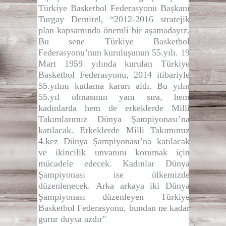
Türkiye Basketbol Federasyonu Başkanı
Turgay Demirel, “2012-2016 stratejik
plan kapsamında önemli bir aşamadayız.
Bu sene Türkiye Basketbol
Federasyonu’nun kuruluşunun 55.yılı. 19
Mart 1959 yılında kurulan Türkiye
Basketbol Federasyonu, 2014 itibariyle
55.yılını kutlama kararı aldı. Bu yılın
55.yıl olmasının yanı sıra, hem
kadınlarda hem de erkeklerde Milli
Takımlarımız Dünya Şampiyonası’na
katılacak. Erkeklerde Milli Takımımız
4.kez Dünya Şampiyonası’na katılacak
ve ikincilik unvanını korumak için
mücadele edecek. Kadınlar Dünya
Şampiyonası ise ülkemizde
düzenlenecek. Arka arkaya iki Dünya
Şampiyonası düzenleyen Türkiye
Basketbol Federasyonu, bundan ne kadar
gurur duysa azdır"