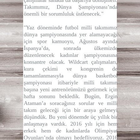
Takımımız, Dünya Şampiyonası’nda
önemli bir sorumluluk üstlenecek."
"Yaz döneminde futbol milli takımımız
dünya şampiyonasında yer alamayacağı
için spor kamuoyu, Ağustos ayında
İspanya’da, sonrada ülkemizde
düzenlenecek kadınlar şampiyonasına
konsantre olacak. Wildcart çalışmaları,
kura çekimi ve kongrenin de
tamamlanmasıyla dünya basketbol
şampiyonası itibariyle milli takımın
başına yeni antrenörümüzü getirmek için
hafta sonunu bekledik. Bugün, Ergin
Ataman’a soracağınız sorular ve milli
takım geleceği için bir araya gelmeyi
düşündük. Bu yeni dönemde üç yıllık bir
anlaşmaya vardık. 2016 yılı için hem
erkek hem de kadınlarda Olimpiyat
Oyunları’nda olmayı hedefliyoruz. 2016