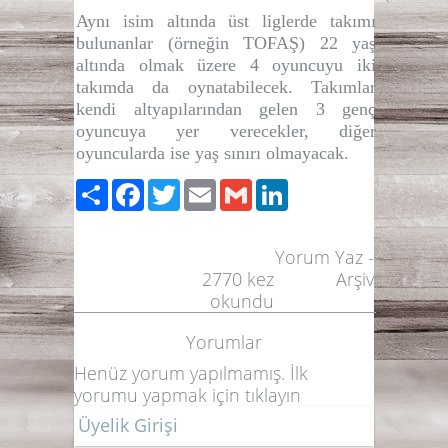
Aynı isim altında üst liglerde takımı
bulunanlar (örneğin TOFAŞ) 22 yaş
altında olmak üzere 4 oyuncuyu iki
takımda da oynatabilecek. Takımlar
kendi altyapılarından gelen 3 genç
oyuncuya yer verecekler, diğer
oyuncularda ise yaş sınırı olmayacak.
Paylaş
Facebook
Twitter
Email
Gmail
LinkedIn
Yorum Yaz
-
2770
kez
Arşiv
okundu
Yorumlar
Henüz yorum yapılmamış. İlk
yorumu yapmak için
tıklayın
Üyelik Girişi