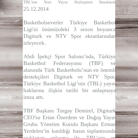
TBL'nin Yeni Yayın Sözleşmesi İmzalandı
25.12.2014
Basketbolseverler Türkiye Basketbol
Ligi'ni önümüzdeki 3 sezon boyunca
Digiturk ve NTV Spor ekranlarından
izleyecek.
Abdi İpekçi Spor Salonu’nda, Türkiye
Basketbol Federasyonu (TBF) ve
alanında Türk Basketbolu’nun en önemli
destekçileri Digiturk ve NTV Spor,
Türkiye Basketbol Ligi’nin (TBL) yayın
haklarına ilişkin tarihi bir anlaşmaya
imza attı.
TBF Başkanı Turgay Demirel, Digiturk
CEO'su Ertan Özerdem ve Doğuş Yayın
Grubu Yönetim Kurulu Başkanı Erman
Yerdelen’in katıldığı basın toplantısında
açıklanan anlaşma ile, TBL’nin en