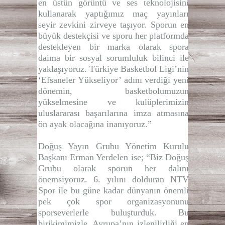
en üstün görüntü ve ses teknolojisini
kullanarak yaptığımız maç yayınları
seyir zevkini zirveye taşıyor. Sporun en
büyük destekçisi ve sporu her platformda
destekleyen bir marka olarak spora
daima bir sosyal sorumluluk bilinci ile
yaklaşıyoruz. Türkiye Basketbol Ligi’nin
‘Efsaneler Yükseliyor’ adını verdiği yeni
dönemin, basketbolumuzun
yükselmesine ve kulüplerimizin
uluslararası başarılarına imza atmasına
ön ayak olacağına inanıyoruz.”
Doğuş Yayın Grubu Yönetim Kurulu
Başkanı Erman Yerdelen ise; “Biz Doğuş
Grubu olarak sporun her dalını
önemsiyoruz. 6. yılını dolduran NTV
Spor ile bu güne kadar dünyanın önemli
pek çok spor organizasyonunu
sporseverlerle buluşturduk. Bu
birikimimizle, Avrupa’nın izlenilirliği en