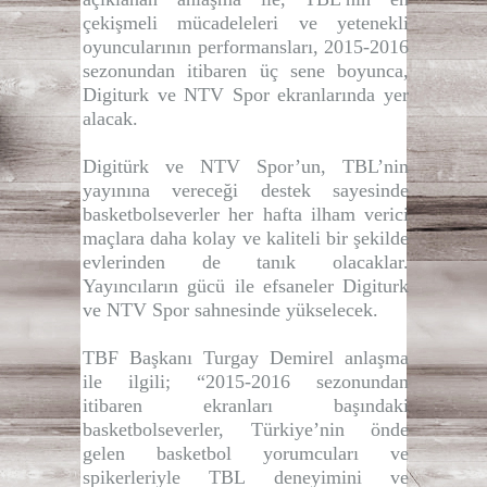
çekişmeli mücadeleleri ve yetenekli
oyuncularının performansları, 2015-2016
sezonundan itibaren üç sene boyunca,
Digiturk ve NTV Spor ekranlarında yer
alacak.
Digitürk ve NTV Spor’un, TBL’nin
yayınına vereceği destek sayesinde
basketbolseverler her hafta ilham verici
maçlara daha kolay ve kaliteli bir şekilde
evlerinden de tanık olacaklar.
Yayıncıların gücü ile efsaneler Digiturk
ve NTV Spor sahnesinde yükselecek.
TBF Başkanı Turgay Demirel anlaşma
ile ilgili; “2015-2016 sezonundan
itibaren ekranları başındaki
basketbolseverler, Türkiye’nin önde
gelen basketbol yorumcuları ve
spikerleriyle TBL deneyimini ve