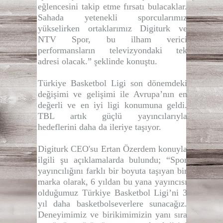
eğlencesini takip etme fırsatı bulacaklar.
Sahada yetenekli sporcularımız
yükselirken ortaklarımız Digiturk ve
NTV Spor, bu ilham verici
performansların televizyondaki tek
adresi olacak.” şeklinde konuştu.
Türkiye Basketbol Ligi son dönemdeki
değişimi ve gelişimi ile Avrupa’nın en
değerli ve en iyi ligi konumuna geldi.
TBL artık güçlü yayıncılarıyla
hedeflerini daha da ileriye taşıyor.
Digiturk CEO'su Ertan Özerdem konuyla
ilgili şu açıklamalarda bulundu; “Spor
yayıncılığını farklı bir boyuta taşıyan bir
marka olarak, 6 yıldan bu yana yayıncısı
olduğumuz Türkiye Basketbol Ligi’ni 3
yıl daha basketbolseverlere sunacağız.
Deneyimimiz ve birikimimizin yanı sıra