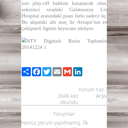
son play-off hakkını kazanacak olan,
sekizinci sıradaki Galatasaray Liv
Hospital arasındaki puan farkı sadece üç.
Bu akşamki altı maç ile Avrupa’nın en
çekişmeli liginin heyecanı sürüyor.
Paylaş
Facebook
Twitter
Email
Gmail
LinkedIn
Yorum Yaz
-
2646
kez
Arşiv
okundu
Yorumlar
Henüz yorum yapılmamış. İlk