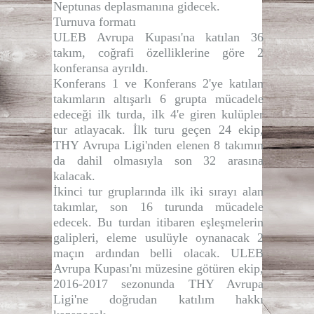
Neptunas deplasmanına gidecek.
Turnuva formatı
ULEB Avrupa Kupası'na katılan 36
takım, coğrafi özelliklerine göre 2
konferansa ayrıldı.
Konferans 1 ve Konferans 2'ye katılan
takımların altışarlı 6 grupta mücadele
edeceği ilk turda, ilk 4'e giren kulüpler
tur atlayacak. İlk turu geçen 24 ekip,
THY Avrupa Ligi'nden elenen 8 takımın
da dahil olmasıyla son 32 arasına
kalacak.
İkinci tur gruplarında ilk iki sırayı alan
takımlar, son 16 turunda mücadele
edecek. Bu turdan itibaren eşleşmelerin
galipleri, eleme usulüyle oynanacak 2
maçın ardından belli olacak. ULEB
Avrupa Kupası'nı müzesine götüren ekip,
2016-2017 sezonunda THY Avrupa
Ligi'ne doğrudan katılım hakkı