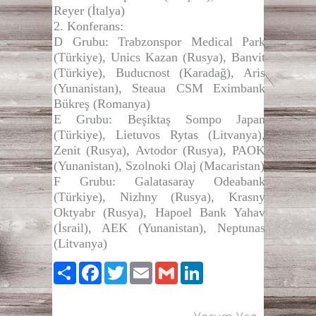
Reyer (İtalya)
2. Konferans:
D Grubu:
Trabzonspor Medical Park
(Türkiye), Unics Kazan (Rusya), Banvit
(Türkiye), Buducnost (Karadağ), Aris
(Yunanistan), Steaua CSM Eximbank
Bükreş (Romanya)
E Grubu:
Beşiktaş Sompo Japan
(Türkiye), Lietuvos Rytas (Litvanya),
Zenit (Rusya), Avtodor (Rusya), PAOK
(Yunanistan), Szolnoki Olaj (Macaristan)
F Grubu:
Galatasaray Odeabank
(Türkiye), Nizhny (Rusya), Krasny
Oktyabr (Rusya), Hapoel Bank Yahav
(İsrail), AEK (Yunanistan), Neptunas
(Litvanya)
Paylaş
Facebook
Twitter
Email
Gmail
LinkedIn