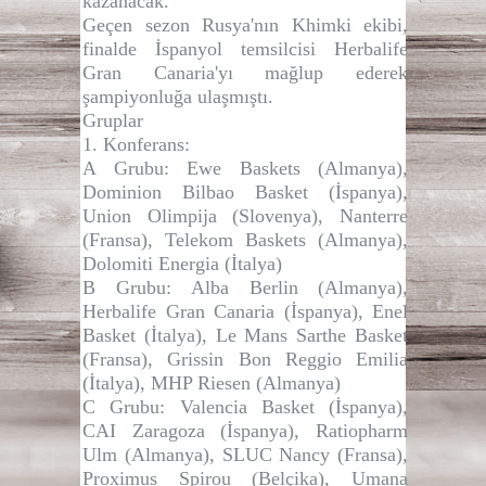
kazanacak.
Geçen sezon Rusya'nın Khimki ekibi,
finalde İspanyol temsilcisi Herbalife
Gran Canaria'yı mağlup ederek
şampiyonluğa ulaşmıştı.
Gruplar
1. Konferans:
A Grubu:
Ewe Baskets (Almanya),
Dominion Bilbao Basket (İspanya),
Union Olimpija (Slovenya), Nanterre
(Fransa), Telekom Baskets (Almanya),
Dolomiti Energia (İtalya)
B Grubu:
Alba Berlin (Almanya),
Herbalife Gran Canaria (İspanya), Enel
Basket (İtalya), Le Mans Sarthe Basket
(Fransa), Grissin Bon Reggio Emilia
(İtalya), MHP Riesen (Almanya)
C Grubu:
Valencia Basket (İspanya),
CAI Zaragoza (İspanya), Ratiopharm
Ulm (Almanya), SLUC Nancy (Fransa),
Proximus Spirou (Belçika), Umana