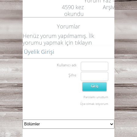
Yorum Yaz
-
4590
kez
Arşiv
okundu
Yorumlar
Henüz yorum yapılmamış. İlk
yorumu yapmak için
tıklayın
Üyelik Girişi
Kullanıcı adı
Şifre
Parolamı unuttum
Üye olmak istiyorum