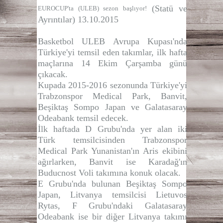
(Statü ve
EUROCUP'ta (ULEB) sezon başlıyor!
Ayrıntılar) 13.10.2015
Basketbol ULEB Avrupa Kupası'nda
Türkiye'yi temsil eden takımlar, ilk hafta
maçlarına 14 Ekim Çarşamba günü
çıkacak.
Kupada 2015-2016 sezonunda Türkiye'yi
Trabzonspor Medical Park, Banvit,
Beşiktaş Sompo Japan ve Galatasaray
Odeabank temsil edecek.
İlk haftada D Grubu'nda yer alan iki
Türk temsilcisinden Trabzonspor
Medical Park Yunanistan'ın Aris ekibini
ağırlarken, Banvit ise Karadağ'ın
Buducnost Voli takımına konuk olacak.
E Grubu'nda bulunan Beşiktaş Sompo
Japan, Litvanya temsilcisi Lietuvos
Rytas, F Grubu'ndaki Galatasaray
Odeabank ise bir diğer Litvanya takımı