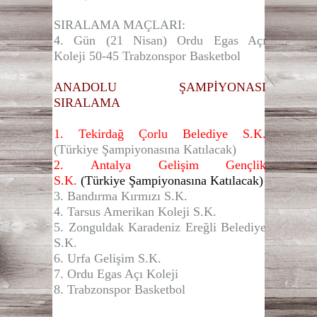
SIRALAMA MAÇLARI:
4. Gün
(21 Nisan)
Ordu Egas Açı
Koleji
50-45
Trabzonspor Basketbol
ANADOLU ŞAMPİYONASI
SIRALAMA
1. Tekirdağ Çorlu Belediye S.K.
(Türkiye Şampiyonasına Katılacak)
2. Antalya Gelişim Gençlik
S.K.
(Türkiye Şampiyonasına Katılacak)
3. Bandırma Kırmızı S.K.
4. Tarsus Amerikan Koleji S.K.
5. Zonguldak Karadeniz Ereğli Belediye
S.K.
6. Urfa Gelişim S.K.
7.
Ordu Egas Açı Koleji
8.
Trabzonspor Basketbol