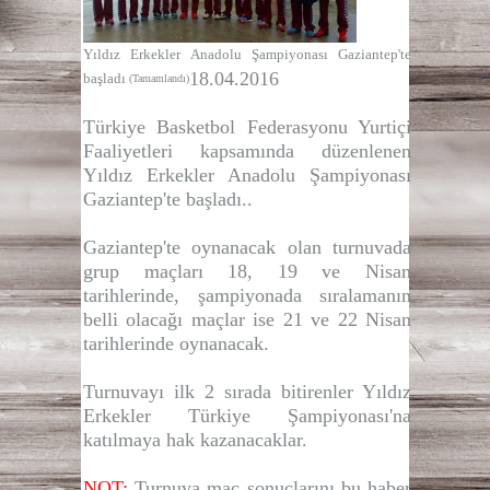
Yıldız Erkekler Anadolu Şampiyonası Gaziantep'te
18.04.2016
başladı
(Tamamlandı)
Türkiye Basketbol Federasyonu Yurtiçi
Faaliyetleri kapsamında düzenlenen
Yıldız Erkekler Anadolu Şampiyonası
Gaziantep'te başladı..
Gaziantep'te oynanacak olan turnuvada
grup maçları 18, 19 ve Nisan
tarihlerinde, şampiyonada sıralamanın
belli olacağı maçlar ise 21 ve 22 Nisan
tarihlerinde oynanacak.
Turnuvayı ilk 2 sırada bitirenler Yıldız
Erkekler Türkiye Şampiyonası'na
katılmaya hak kazanacaklar.
NOT:
Turnuva maç sonuçlarını bu haber