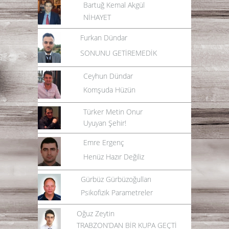
Bartuğ Kemal Akgül
NİHAYET
Furkan Dündar
SONUNU GETİREMEDİK
Ceyhun Dündar
Komşuda Hüzün
Türker Metin Onur
Uyuyan Şehir!
Emre Ergenç
Henüz Hazır Değiliz
Gürbüz Gürbüzoğulları
Psikofizik Parametreler
Oğuz Zeytin
TRABZON’DAN BİR KUPA GEÇTİ