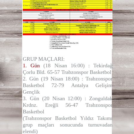
GRUP MAÇLARI:
1. Gün
(18 Nisan 16:00)
: Tekirdağ
Çorlu Bld.
65-57
Trabzonspor Basketbol
2. Gün
(19 Nisan 18:00)
:
Trabzonspor
Basketbol
72-79
Antalya Gelişim
Gençlik
3. Gün
(20 Nisan 12:00)
: Zonguldak
Krdnz. Ereğli
56-47
Trabzonspor
Basketbol
(Trabzonspor Basketbol Yıldız Takımı
grup maçları sonucunda turnuvadan
elendi)