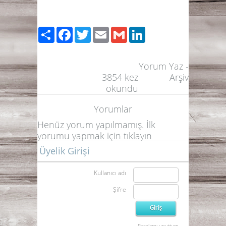
Paylaş
Facebook
Twitter
Email
Gmail
LinkedIn
Yorum Yaz
-
3854
kez
Arşiv
okundu
Yorumlar
Henüz yorum yapılmamış. İlk
yorumu yapmak için
tıklayın
Üyelik Girişi
Kullanıcı adı
Şifre
Parolamı unuttum