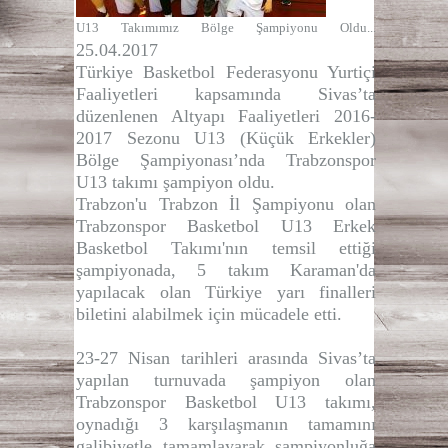
U13 Takımımız Bölge Şampiyonu Oldu...
25.04.2017
Türkiye Basketbol Federasyonu Yurtiçi
Faaliyetleri kapsamında Sivas’ta
düzenlenen Altyapı Faaliyetleri 2016-
2017 Sezonu U13 (Küçük Erkekler)
Bölge Şampiyonası’nda Trabzonspor
U13 takımı şampiyon oldu.
Trabzon'u Trabzon İl Şampiyonu olan
Trabzonspor Basketbol U13 Erkek
Basketbol Takımı'nın temsil ettiği
şampiyonada, 5 takım Karaman'da
yapılacak olan Türkiye yarı finalleri
biletini alabilmek için mücadele etti.
23-27 Nisan tarihleri arasında Sivas’ta
yapılan turnuvada şampiyon olan
Trabzonspor Basketbol U13 takımı,
oynadığı 3 karşılaşmanın tamamını
galibiyetle tamamlayarak şampiyonluğa