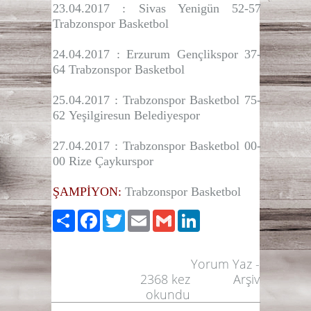
23.04.2017
:
Sivas Yenigün 52-57
Trabzonspor Basketbol
24.04.2017
:
Erzurum Gençlikspor
37-
64
Trabzonspor Basketbol
25.04.2017
:
Trabzonspor Basketbol
75-
62
Yeşilgiresun Belediyespor
27.04.2017
:
Trabzonspor Basketbol
00-
00
Rize Çaykurspor
ŞAMPİYON:
Trabzonspor Basketbol
Paylaş
Facebook
Twitter
Email
Gmail
LinkedIn
Yorum Yaz
-
2368
kez
Arşiv
okundu