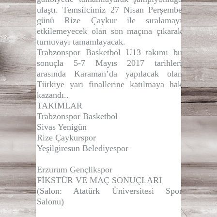
ulaştı. Temsilcimiz 27 Nisan Perşembe
günü Rize Çaykur ile sıralamayı
etkilemeyecek olan son maçına çıkarak
turnuvayı tamamlayacak.
Trabzonspor Basketbol U13 takımı bu
sonuçla 5-7 Mayıs 2017 tarihleri
arasında Karaman’da yapılacak olan
Türkiye yarı finallerine katılmaya hak
kazandı..
TAKIMLAR
Trabzonspor Basketbol
Sivas Yenigün
Rize Çaykurspor
Yeşilgiresun Belediyespor
Erzurum Gençlikspor
FİKSTÜR VE MAÇ SONUÇLARI
(Salon: Atatürk Üniversitesi Spor
Salonu)