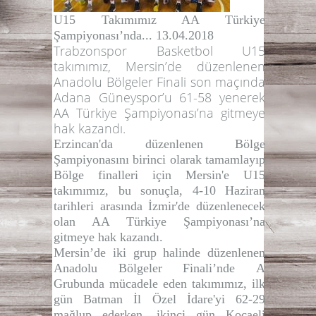
U15 Takımımız AA Türkiye
Şampiyonası’nda...
13.04.2018
Trabzonspor Basketbol U15
takımımız, Mersin’de düzenlenen
Anadolu Bölgeler Finali son maçında
Adana Güneyspor’u 61-58 yenerek
AA Türkiye Şampiyonası’na gitmeye
hak kazandı.
Erzincan'da düzenlenen Bölge
Şampiyonasını birinci olarak tamamlayıp
Bölge finalleri için Mersin'e U15
takımımız, bu sonuçla, 4-10 Haziran
tarihleri arasında İzmir'de düzenlenecek
olan AA Türkiye Şampiyonası’na
gitmeye hak kazandı.
Mersin’de iki grup halinde düzenlenen
Anadolu Bölgeler Finali’nde A
Grubunda mücadele eden takımımız, ilk
gün Batman İl Özel İdare'yi 62-29
mağlup ederken, ikinci gün Kocaeli