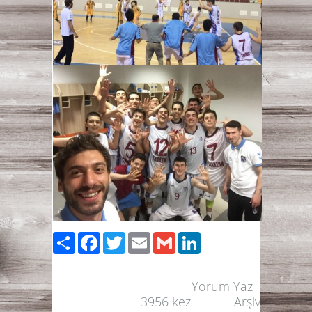
Paylaş
Facebook
Twitter
Email
Gmail
LinkedIn
Yorum Yaz
-
3956
kez
Arşiv