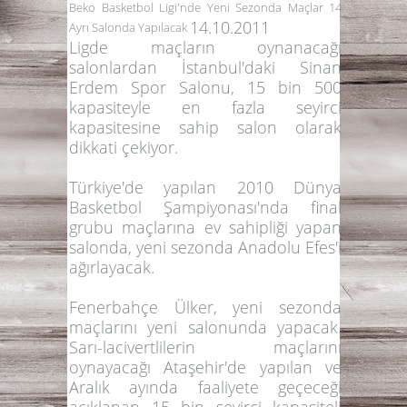
Beko Basketbol Ligi'nde Yeni Sezonda Maçlar 14
14.10.2011
Ayrı Salonda Yapılacak
Ligde maçların oynanacağı
salonlardan İstanbul'daki Sinan
Erdem Spor Salonu, 15 bin 500
kapasiteyle en fazla seyirci
kapasitesine sahip salon olarak
dikkati çekiyor.
Türkiye'de yapılan 2010 Dünya
Basketbol Şampiyonası'nda final
grubu maçlarına ev sahipliği yapan
salonda, yeni sezonda Anadolu Efes'i
ağırlayacak.
Fenerbahçe Ülker, yeni sezonda
maçlarını yeni salonunda yapacak.
Sarı-lacivertlilerin maçlarını
oynayacağı Ataşehir'de yapılan ve
Aralık ayında faaliyete geçeceği
açıklanan 15 bin seyirci kapasiteli