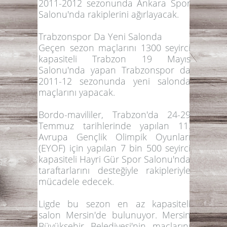
2011-2012 sezonunda Ankara Spor
Salonu'nda rakiplerini ağırlayacak.
Trabzonspor Da Yeni Salonda
Geçen sezon maçlarını 1300 seyirci
kapasiteli Trabzon 19 Mayıs
Salonu'nda yapan Trabzonspor da
2011-12 sezonunda yeni salonda
maçlarını yapacak.
Bordo-mavililer, Trabzon'da 24-29
Temmuz tarihlerinde yapılan 11.
Avrupa Gençlik Olimpik Oyunları
(EYOF) için yapılan 7 bin 500 seyirci
kapasiteli Hayri Gür Spor Salonu'nda
taraftarlarını desteğiyle rakipleriyle
mücadele edecek.
Ligde bu sezon en az kapasiteli
salon Mersin'de bulunuyor. Mersin
Büyükşehir Belediyesi'nin maçlarını