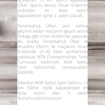
Ülker Sports Arena, Sinan Erdem'in
ardından en fazla seyirci
kapasitesine sahip 2. salon olacak.
Fenerbahçe Ülker, yeni salona
geçene kadar maçlarını geçen sezon
olduğu gibi Sinan Erdem'de yapacak.
Bu arada, Fenerbahçe Ülker ve
Anadolu Efes'in, ilk maçlarını Sinan
Erdem'de 25-30 Ekim tarihlerinde
yapılacak WTA Championships Tenis
Turnuvası nedeniyle Abdi İpekçi
Spor Salonu'nda oynayacakları
bildirildi.
İstanbul Abdi İpekçi Spor Salonu, 12
bin 500'er kişilik kapasitesiyle en
fazla seyirci alan 3. salon
durumunda bulunuyor.