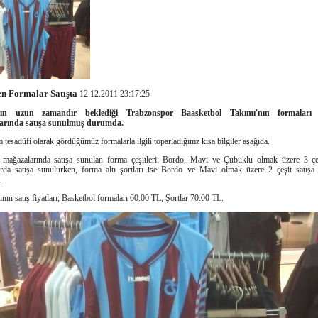
n Formalar Satışta
12.12.2011 23:17:25
arın uzun zamandır beklediği Trabzonspor Baasketbol Takımı'nın formalar
arında satışa sunulmuş durumda.
tesadüfi olarak gördüğümüz formalarla ilgili toparladığımz kısa bilgiler aşağıda.
ağazalarında satışa sunulan forma çeşitleri; Bordo, Mavi ve Çubuklu olmak üzere 3 çeş
rda satışa sunulurken, forma altı şortları ise Bordo ve Mavi olmak üzere 2 çeşit satış
.
nın satış fiyatları; Basketbol formaları 60.00 TL, Şortlar 70:00 TL.