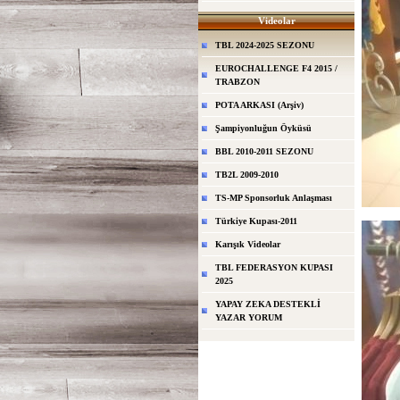
Videolar
TBL 2024-2025 SEZONU
EUROCHALLENGE F4 2015 /
TRABZON
POTA ARKASI (Arşiv)
Şampiyonluğun Öyküsü
BBL 2010-2011 SEZONU
TB2L 2009-2010
TS-MP Sponsorluk Anlaşması
Türkiye Kupası-2011
Karışık Videolar
TBL FEDERASYON KUPASI
2025
YAPAY ZEKA DESTEKLİ
YAZAR YORUM