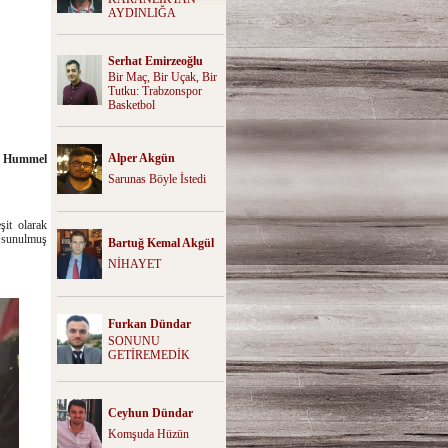
AYDINLIĞA
Serhat Emirzeoğlu
Bir Maç, Bir Uçak, Bir
Tutku: Trabzonspor
Basketbol
Alper Akgün
ı Hummel
Sarunas Böyle İstedi
it olarak
a sunulmuş
Bartuğ Kemal Akgül
NİHAYET
Furkan Dündar
SONUNU
GETİREMEDİK
Ceyhun Dündar
Komşuda Hüzün