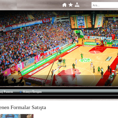
aj Panosu
Künye/İletişim
enen Formalar Satışta