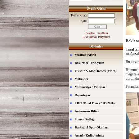
Üyelik Girişi
Kullanıcı adı
Şifre
Parolamı unuttum
Üye olmak istiyorum
Beklene
Bölümler
Taraft
mağazal
Yazarlar (Arşiv)
Bu akşam 
Basketbol Tarihçemiz
Hummel m
Fikstür & Maç Özetleri (Video)
mağazala
durumda
Makaleler
Formaları
Multimedya / Videolar
Röportajlar
TB2L/Final Four (2009-2010)
Antrenman Bilimi
Sporcu Sağlığı
Basketbol Spor Okulları
Amatör Kulüplerimiz