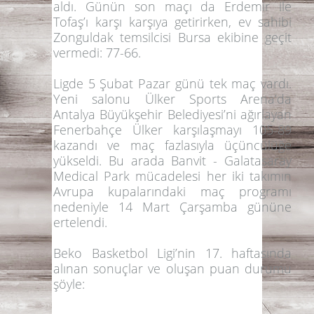
aldı. Günün son maçı da
Erdemir
ile
Tofaş
’ı karşı karşıya getirirken, ev sahibi
Zonguldak temsilcisi Bursa ekibine geçit
vermedi:
77-66
.
Ligde 5 Şubat Pazar günü tek maç vardı.
Yeni salonu Ülker Sports Arena’da
Antalya Büyükşehir Belediyesi
’ni ağırlayan
Fenerbahçe Ülker
karşılaşmayı
105-89
kazandı ve maç fazlasıyla üçüncülüğe
yükseldi. Bu arada
Banvit - Galatasaray
Medical Park
mücadelesi her iki takımın
Avrupa kupalarındaki maç programı
nedeniyle
14 Mart Çarşamba
gününe
ertelendi.
Beko Basketbol Ligi’nin 17. haftasında
alınan sonuçlar ve oluşan puan durumu
şöyle: