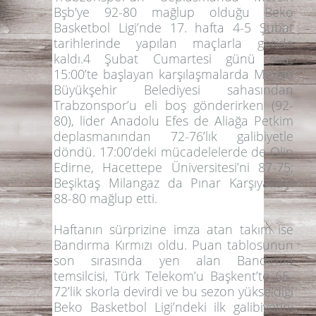
Bşb'ye 92-80 mağlup olduğu Beko
Basketbol Ligi
’nde 17. hafta
4-5 Şubat
tarihlerinde yapılan maçlarla geride
kaldı.4 Şubat Cumartesi günü saat
15:00’te başlayan karşılaşmalarda
Mersin
Büyükşehir Belediyesi
sahasından
Trabzonspor
’u eli boş gönderirken (
92-
80
), lider
Anadolu Efes
de
Aliağa Petkim
deplasmanından
72-76
’lık galibiyetle
döndü. 17:00’deki mücadelelerde de
Olin
Edirne, Hacettepe Üniversitesi
’ni
87-75
;
Beşiktaş Milangaz
da
Pınar Karşıyaka
’yı
88-80
mağlup etti.
Haftanın sürprizine imza atan takım ise
Bandırma Kırmızı
oldu. Puan tablosunun
son sırasında yen alan Bandırma
temsilcisi,
Türk Telekom
’u Başkent’te
65-
72’
lik skorla devirdi ve bu sezon yükseldiği
Beko Basketbol Ligi’ndeki ilk galibiyetini