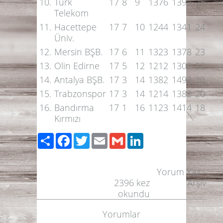
10.
Türk
17
8
9
1376
1397
25
Telekom
11.
Hacettepe
17
7
10
1244
1341
24
Üniv.
12.
Mersin BŞB.
17
6
11
1323
1378
23
13.
Olin Edirne
17
5
12
1212
1302
22
14.
Antalya BŞB.
17
3
14
1382
1493
20
15.
Trabzonspor
17
3
14
1214
1382
20
16.
Bandırma
17
1
16
1123
1414
18
Kırmızı
Paylaş
Facebook
Twitter
Email
Gmail
LinkedIn
Yorum Yaz
-
2396
kez
Arşiv
okundu
Yorumlar