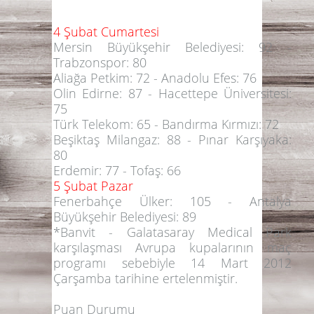
4 Şubat Cumartesi
Mersin Büyükşehir Belediyesi: 92
-
Trabzonspor: 80
Aliağa Petkim: 72 -
Anadolu Efes: 76
Olin Edirne: 87
- Hacettepe Üniversitesi:
75
Türk Telekom: 65 -
Bandırma Kırmızı: 72
Beşiktaş Milangaz: 88
- Pınar Karşıyaka:
80
Erdemir: 77
- Tofaş: 66
5 Şubat Pazar
Fenerbahçe Ülker: 105
- Antalya
Büyükşehir Belediyesi: 89
*Banvit - Galatasaray Medical Park
karşılaşması Avrupa kupalarının maç
programı sebebiyle 14 Mart 2012
Çarşamba tarihine ertelenmiştir.
Puan Durumu