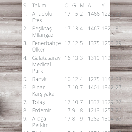
S
Takım
O
G
M
A
Y
P
1.
Anadolu
17
15
2
1466
1220
32
Efes
2.
Beşiktaş
17
13
4
1467
1321
30
Milangaz
3.
Fenerbahçe
17
12
5
1375
1255
29
Ülker
4.
Galatasaray
16
13
3
1319
1126
29
Medical
Park
5.
Banvit
16
12
4
1275
1148
28
6.
Pınar
17
10
7
1401
1342
27
Karşıyaka
7.
Tofaş
17
10
7
1337
1329
27
8.
Erdemir
17
9
8
1213
1257
26
9.
Aliağa
17
8
9
1282
1304
25
Petkim