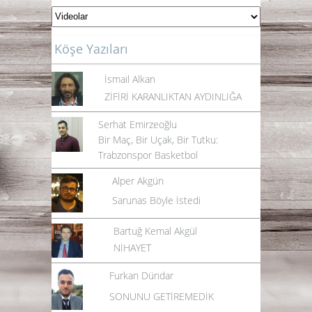
Köşe Yazıları
İsmail Alkan
ZİFİRİ KARANLIKTAN AYDINLIĞA
Serhat Emirzeoğlu
Bir Maç, Bir Uçak, Bir Tutku:
Trabzonspor Basketbol
Alper Akgün
Sarunas Böyle İstedi
Bartuğ Kemal Akgül
NİHAYET
Furkan Dündar
SONUNU GETİREMEDİK