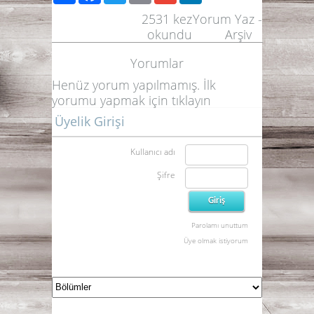
2531
kez
Yorum Yaz
-
okundu
Arşiv
Yorumlar
Henüz yorum yapılmamış. İlk
yorumu yapmak için
tıklayın
Üyelik Girişi
Kullanıcı adı
Şifre
Parolamı unuttum
Üye olmak istiyorum