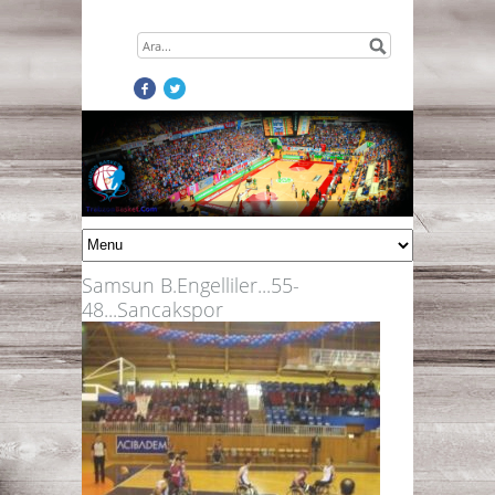
Samsun B.Engelliler...55-
48...Sancakspor