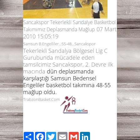
Sancakspor Tekerlekli Sandalye Basketbol
07 Mart
Takımımız Deplasmanda Mağlup
2010 15:05:19
Samsun B.Engelliler...55-48...Sancakspor
Tekerlekli Sandalya Bölgesel Lig C
Gurubunda mücadele eden
tamsilcimiz Sancakspor, 2. Devre ilk
macında
dün deplasmanda
karşılaştığı
Samsun Bedensel
Engeliler basketbol takımına 48-55
mağlup oldu.
TrabzonBasket.Com
Share
Facebook
Twitter
Email
Gmail
LinkedIn