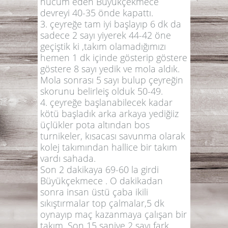
hücüm eden Büyükçekmece
devreyi 40-35 önde kapattı.
3. çeyreğe tam iyi başlayıp 6 dk da
sadece 2 sayı yiyerek 44-42 öne
geçiştik ki ,takım olamadığımızı
hemen 1 dk içinde gösterip göstere
göstere 8 sayı yedik ve mola aldık.
Mola sonrası 5 sayı bulup çeyreğin
skorunu belirleiş olduk 50-49.
4. çeyreğe başlanabilecek kadar
kötü başladık arka arkaya yediğiiz
üçlükler pota altından bos
turnikeler, kısacası savunma olarak
kolej takımından hallice bir takım
vardı sahada.
Son 2 dakikaya 69-60 la girdi
Büyükçekmece . O dakikadan
sonra insan üstü çaba ikili
sıkıştırmalar top çalmalar,5 dk
oynayıp maç kazanmaya çalışan bir
takım. Son 15 saniye 2 sayı fark