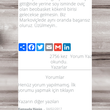
gittiğinde yerine soy isminde oviç
olan beobasket kökenli birisi
gelecekse gelmesin. Biz
Markoviçlede aynı oranda başarısız
oluruz. Üzülmeyin..
Paylaş
Facebook
Twitter
Email
Gmail
LinkedIn
2756
kez
Yorum Yaz
okundu.
Yazarlar
Yorumlar
Henüz yorum yapılmamış. İlk
yorumu yapmak için
tıklayın
Yazarın diğer yazıları
-
Komşuda Hüzün
04/02/2017