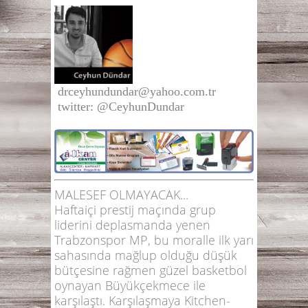
drceyhundundar@yahoo.com.tr
twitter:
@CeyhunDunda
r
MALESEF OLMAYACAK...
Haftaiçi prestij maçında grup
liderini deplasmanda yenen
Trabzonspor MP, bu moralle ilk yarı
sahasında mağlup olduğu düşük
bütçesine rağmen güzel basketbol
oynayan Büyükçekmece ile
karşılaştı. Karşılaşmaya Kitchen-