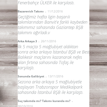
Fenerbahçe ÜLKER ile karşılastı.
-
Bazarevich Takımı
11/12/2016
Geçtiğimiz hafta ligin başarılı
takımlarından Banvit'e farklı kaybeden
takımımız sahasında Gaziantep BŞB
takımını ağırladı.v
-
Arka Arkaya 3
26/11/2016
İlk 5 maçta 5 mağlubiyet aldıktan
sonra arka arkaya İstanbul BŞB ve Best
Balıkesir maçlarını kazanarak nefes
alan fırtına sahasında Tofaş ile
karşılaştı.
-
Sonunda Galibiyet
13/11/2016
Sezona arka arkaya 5 mağlubiyetle
başlayan Trabzonspor Medikalpark
sahasında İstanbul BŞB ile karşılaştı.
-
Suç takımda mı? Takımı kuranda mı?
30/10/2016