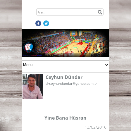
Ceyhun Dündar
drceyhundundar@yahoo.com.tr
Yine Bana Hüsran
13/02/2016