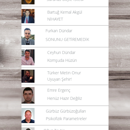
Bartuğ Kemal Akgül
NİHAYET
Furkan Dündar
SONUNU GETİREMEDİK
Ceyhun Dündar
Komşuda Hüzün
Türker Metin Onur
Uyuyan Şehir!
Emre Ergenç
Henüz Hazır Değiliz
Gürbüz Gürbüzoğulları
Psikofizik Parametreler