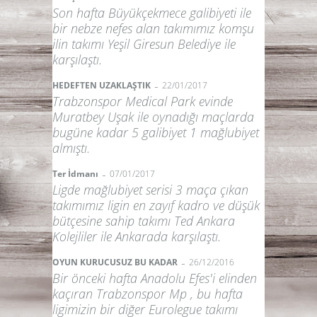
Son hafta Büyükçekmece galibiyeti ile
bir nebze nefes alan takımımız komşu
ilin takımı Yeşil Giresun Belediye ile
karşılaştı.
-
HEDEFTEN UZAKLAŞTIK
22/01/2017
Trabzonspor Medical Park evinde
Muratbey Uşak ile oynadığı maçlarda
bugüne kadar 5 galibiyet 1 mağlubiyet
almıştı.
-
Ter İdmanı
07/01/2017
Ligde mağlubiyet serisi 3 maça çıkan
takımımız ligin en zayıf kadro ve düşük
bütçesine sahip takımı Ted Ankara
Kolejliler ile Ankarada karşılaştı.
-
OYUN KURUCUSUZ BU KADAR
26/12/2016
Bir önceki hafta Anadolu Efes'i elinden
kaçıran Trabzonspor Mp , bu hafta
ligimizin bir diğer Eurolegue takımı