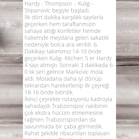
Hardy - Thompson – Kulig –
Stipanovic beşiyle başladı.
İlk dört dakika karşılıklı sayılarla
geçerken hem taraftarımızın
sahaya attığı konfetiler hemde
hakemde meydana gelen sakatlık
nedeniyle bolca ara verildi. 6.
Dakikayı takımımız 14-10 önde
geçerken Kulig- Kitchen 5 er Hardy
4 sayı atmıştı. Sonraki 3 dakikada 6-
0 lık seri gelince Markovic mola
aldı. Moladana daha iyi dönüp
tekrardan hareketlenip ilk çeyreği
18-16 önde bitirdik.
İkinci çeyrekte rotasyonlu kadroyla
sahadaydı Trabzonspor rakibinin
çok ekstra hücüm etmemesine
rağmen Trabzonspordan da
savunmada bir çaba görmedik.
Rahat şekilde ribauntları toplayan