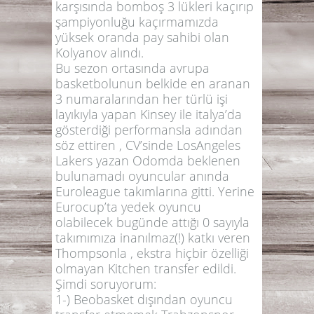
karşısında bomboş 3 lükleri kaçırıp
şampiyonluğu kaçırmamızda
yüksek oranda pay sahibi olan
Kolyanov alındı.
Bu sezon ortasında avrupa
basketbolunun belkide en aranan
3 numaralarından her türlü işi
layıkıyla yapan Kinsey ile italya’da
gösterdiği performansla adından
söz ettiren , CV’sinde LosAngeles
Lakers yazan Odomda beklenen
bulunamadı oyuncular anında
Euroleague takımlarına gitti. Yerine
Eurocup’ta yedek oyuncu
olabilecek bugünde attığı 0 sayıyla
takımımıza inanılmaz(!) katkı veren
Thompsonla , ekstra hiçbir özelliği
olmayan Kitchen transfer edildi.
Şimdi soruyorum:
1-) Beobasket dışından oyuncu