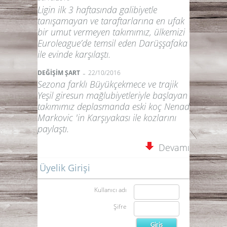
Ligin ilk 3 haftasında galibiyetle
tanışamayan ve taraftarlarına en ufak
bir umut vermeyen takımımız, ülkemizi
Euroleague’de temsil eden Darüşşafaka
ile evinde karşılaştı.
-
DEĞİŞİM ŞART
22/10/2016
Sezona farklı Büyükçekmece ve trajik
Yeşil giresun mağlubiyetleriyle başlayan
takımımız deplasmanda eski koç Nenad
Markovic 'in Karşıyakası ile kozlarını
paylaştı.
Devamı
Üyelik Girişi
Kullanıcı adı
Şifre