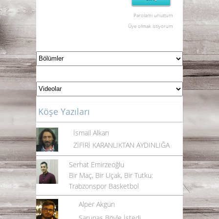
Parolamı unuttum
Üye olmak istiyorum
Köşe Yazıları
İsmail Alkan
ZİFİRİ KARANLIKTAN AYDINLIĞA
Serhat Emirzeoğlu
Bir Maç, Bir Uçak, Bir Tutku:
Trabzonspor Basketbol
Alper Akgün
Sarunas Böyle İstedi