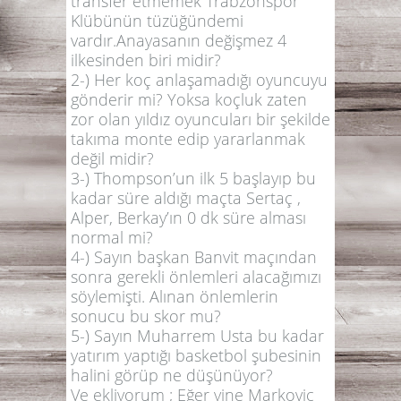
transfer etmemek Trabzonspor
Klübünün tüzüğündemi
vardır.Anayasanın değişmez 4
ilkesinden biri midir?
2-) Her koç anlaşamadığı oyuncuyu
gönderir mi? Yoksa koçluk zaten
zor olan yıldız oyuncuları bir şekilde
takıma monte edip yararlanmak
değil midir?
3-) Thompson’un ilk 5 başlayıp bu
kadar süre aldığı maçta Sertaç ,
Alper, Berkay’ın 0 dk süre alması
normal mi?
4-) Sayın başkan Banvit maçından
sonra gerekli önlemleri alacağımızı
söylemişti. Alınan önlemlerin
sonucu bu skor mu?
5-) Sayın Muharrem Usta bu kadar
yatırım yaptığı basketbol şubesinin
halini görüp ne düşünüyor?
Ve ekliyorum ; Eğer yine Markoviç