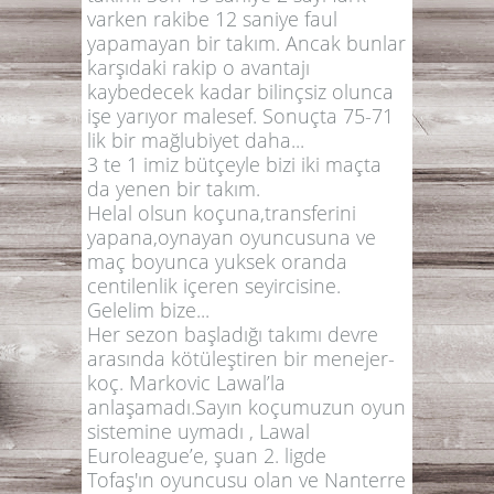
varken rakibe 12 saniye faul
yapamayan bir takım. Ancak bunlar
karşıdaki rakip o avantajı
kaybedecek kadar bilinçsiz olunca
işe yarıyor malesef. Sonuçta 75-71
lik bir mağlubiyet daha...
3 te 1 imiz bütçeyle bizi iki maçta
da yenen bir takım.
Helal olsun koçuna,transferini
yapana,oynayan oyuncusuna ve
maç boyunca yuksek oranda
centilenlik içeren seyircisine.
Gelelim bize...
Her sezon başladığı takımı devre
arasında kötüleştiren bir menejer-
koç. Markovic Lawal’la
anlaşamadı.Sayın koçumuzun oyun
sistemine uymadı , Lawal
Euroleague’e, şuan 2. ligde
Tofaş'ın oyuncusu olan ve Nanterre