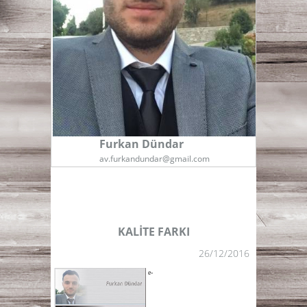
Furkan Dündar
av.furkandundar@gmail.com
KALİTE FARKI
26/12/2016
e-