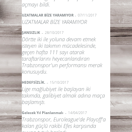
açmayı bildi.
-
UZATMALAR BİZE YARAMIYOR
07/11/2017
UZATMALAR BİZE YARAMIYOR
-
ŞANSIZLIK
28/10/2017
Dörtte iki ile yoluna devam etmek
isteyen iki takımın mücadelesinde,
geçen hafta 111 sayı atarak
taraftarlarını heyecanlandıran
Trabzonspor'un performansı merak
konusuydu.
-
HEDEFSİZLİK.
15/10/2017
Lige mağlubiyet ile başlayan iki
takımda, galibiyet almak adına maça
başlamıştı.
-
Gelecek Yıl Planlanmalı
14/04/2017
Trabzonspor, Euroleague'de Playoff'a
kalan güçlü rakibi Efes karşısında