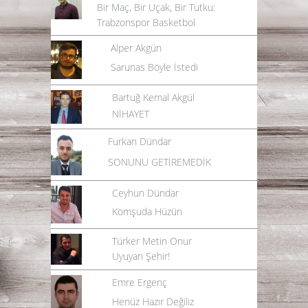
Bir Maç, Bir Uçak, Bir Tutku:
Trabzonspor Basketbol
Alper Akgün
Sarunas Böyle İstedi
Bartuğ Kemal Akgül
NİHAYET
Furkan Dündar
SONUNU GETİREMEDİK
Ceyhun Dündar
Komşuda Hüzün
Türker Metin Onur
Uyuyan Şehir!
Emre Ergenç
Henüz Hazır Değiliz