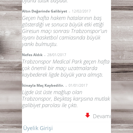
oyuna tutuk başladı.
-
Altın Değerinde Galibiyet
12/02/2017
Geçen hafta hakem hatalarının baş
gösterdiği ve sonuca büyük etki ettiği
Giresun maçı sonrası Trabzonspor'un
isyanı basketbol camiasında büyük
yankı bulmuştu.
-
Nefes Aldık
28/01/2017
Trabzonspor Medical Park geçen hafta
çok önemli bir maçı uzatmalarda
kaybederek ligde büyük yara almıştı.
-
İtinayla Maç Kaybedilir.
01/01/2017
Ligde üst üste mağlup olan
Trabzonspor, Beşiktaş karşısına mutlak
galibiyet parolası ile çıktı.
Devamı
Üyelik Girişi