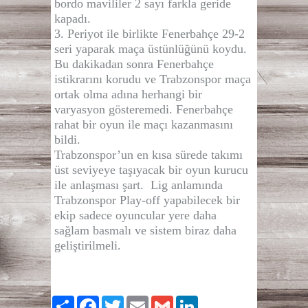
bordo mavililer 2 sayı farkla geride
kapadı.
3. Periyot ile birlikte Fenerbahçe 29-2
seri yaparak maça üstünlüğünü koydu.
Bu dakikadan sonra Fenerbahçe
istikrarını korudu ve Trabzonspor maça
ortak olma adına herhangi bir
varyasyon gösteremedi. Fenerbahçe
rahat bir oyun ile maçı kazanmasını
bildi.
Trabzonspor’un en kısa sürede takımı
üst seviyeye taşıyacak bir oyun kurucu
ile anlaşması şart. Lig anlamında
Trabzonspor Play-off yapabilecek bir
ekip sadece oyuncular yere daha
sağlam basmalı ve sistem biraz daha
geliştirilmeli.
Paylaş
Facebook
Twitter
Email
Gmail
LinkedIn