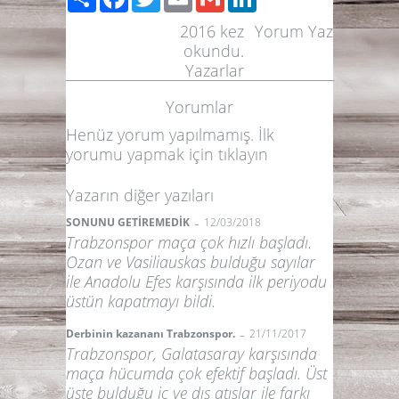
2016
kez
Yorum Yaz
okundu.
Yazarlar
Yorumlar
Henüz yorum yapılmamış. İlk
yorumu yapmak için
tıklayın
Yazarın diğer yazıları
-
SONUNU GETİREMEDİK
12/03/2018
Trabzonspor maça çok hızlı başladı.
Ozan ve Vasiliauskas bulduğu sayılar
ile Anadolu Efes karşısında ilk periyodu
üstün kapatmayı bildi.
-
Derbinin kazananı Trabzonspor.
21/11/2017
Trabzonspor, Galatasaray karşısında
maça hücumda çok efektif başladı. Üst
üste bulduğu iç ve dış atışlar ile farkı