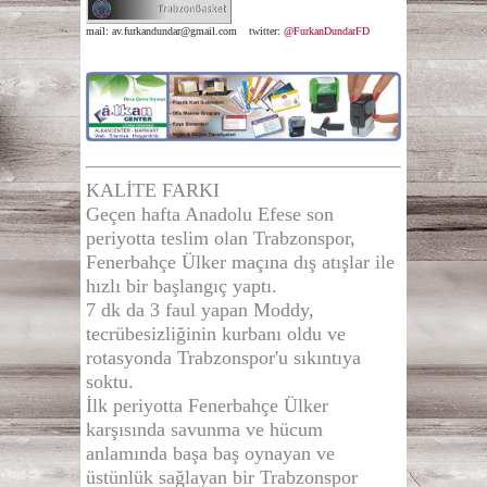
mail:
av.furkandundar@gmail.com
twitter:
@FurkanDundarFD
KALİTE FARKI
Geçen hafta Anadolu Efese son
periyotta teslim olan Trabzonspor,
Fenerbahçe Ülker maçına dış atışlar ile
hızlı bir başlangıç yaptı.
7 dk da 3 faul yapan Moddy,
tecrübesizliğinin kurbanı oldu ve
rotasyonda Trabzonspor'u sıkıntıya
soktu.
İlk periyotta Fenerbahçe Ülker
karşısında savunma ve hücum
anlamında başa baş oynayan ve
üstünlük sağlayan bir Trabzonspor