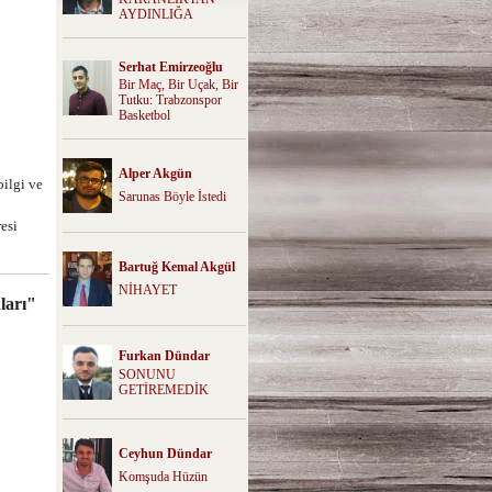
AYDINLIĞA
Serhat Emirzeoğlu
Bir Maç, Bir Uçak, Bir
Tutku: Trabzonspor
Basketbol
Alper Akgün
ilgi ve
Sarunas Böyle İstedi
resi
Bartuğ Kemal Akgül
NİHAYET
ları"
Furkan Dündar
SONUNU
GETİREMEDİK
Ceyhun Dündar
Komşuda Hüzün