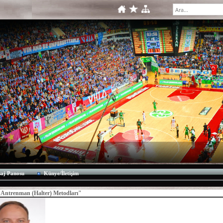
aj Panosu
Künye/İletişim
 Antrenman (Halter) Metodları"