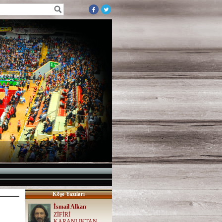
Köşe Yazıları
İsmail Alkan
ZİFİRİ
KARANLIKTAN