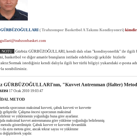
z GÜRBÜZOĞULLARI
( Trabzonspor Basketbol A Takımı Kondisyoneri)
kimdir
gullari@trabzonbasket.com
 NOTU :
Gürbüz GÜRBÜZOĞULLARI, kendi dalı olan "kondisyonerlik" ile ilgili b
ni, basketbol ve diğer amatör branşların istifade edebileceği şekilde bizlerle
aktır.Sormak istediğiniz kendi dalıyla ilgili her türlü bilgiyi yukarıdaki e-posta ad
la sorabilirsiniz.
z GÜRBÜZOĞULLARI'nın, "Kuvvet Antrenman (Halter) Metod
azısı
17 Ocak 2010 19:03:47
İDAL METOD
la sporcunun maksimal kuvveti, çabuk kuvveti ve kuvvette
ğı geliştirilir. Çalışma öncesi sporcunun maksimal
elirlenir ve yüklemenin yoğunluğu buna göre ayarlanır.
maksimal kuvvet antrenmanına göre yükleme yoğunluğu belirlenmiş
 metodu gösterilmiştir. Çabuk kuvvet ve kuvvette devamlılık
rı da aynı metota göre, ancak tekrar sayısı ve yüklenme
 değiştirilerek yapılır.