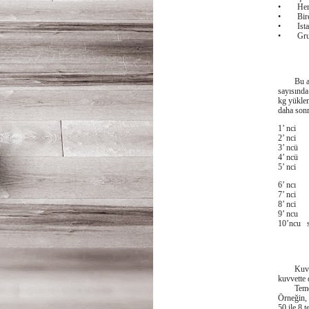
• Her tür
• Bireys
• Istasy
• Grubun
DAL
Bu antre
sayısı
kg yüklem
daha sonr
1’ nc
2’ nc
3’ nc
4’ nc
5’ nc
6’ nc
7’ nc
8’ nc
9’ nc
10’nc
SER
Kuvvet ç
kuvvette 
Temel ilk
Örneğin, 
50 ile 8 t