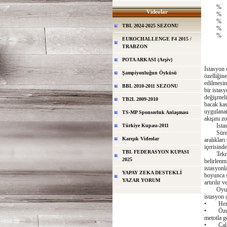
% 8
Videolar
% 8
% 9
TBL 2024-2025 SEZONU
% 9
% 1
EUROCHALLENGE F4 2015 /
TRABZON
İSTA
POTA ARKASI (Arşiv)
İstasyon ç
Şampiyonluğun Öyküsü
özelliğine
edilmesin
BBL 2010-2011 SEZONU
bir istas
değişmeli
TB2L 2009-2010
bacak kasl
uygulanan
TS-MP Sponsorluk Anlaşması
akışını z
Istasyon
Türkiye Kupası-2011
Süre Met
Karışık Videolar
aralıklar
içerisind
TBL FEDERASYON KUPASI
Tekrar Me
2025
belirlenm
istasyonl
YAPAY ZEKA DESTEKLİ
boyunca s
YAZAR YORUM
artırılır 
Oyuncula
istasyon ç
• Her mot
• Özelli
metotla gel
• Çalışm