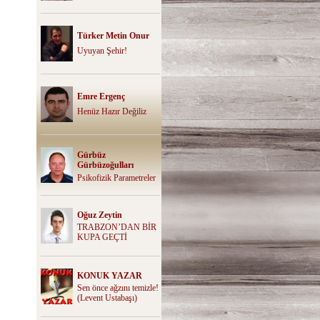
Türker Metin Onur
Uyuyan Şehir!
Emre Ergenç
Henüz Hazır Değiliz
Gürbüz
Gürbüzoğulları
Psikofizik Parametreler
Oğuz Zeytin
TRABZON’DAN BİR
KUPA GEÇTİ
KONUK YAZAR
Sen önce ağzını temizle!
(Levent Ustabaşı)