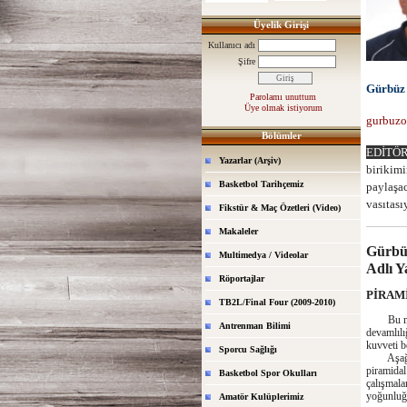
Üyelik Girişi
Kullanıcı adı
Şifre
Gürbü
Parolamı unuttum
Üye olmak istiyorum
gurbuzo
Bölümler
EDİTÖR
Yazarlar (Arşiv)
birikimi
Basketbol Tarihçemiz
paylaşac
vasıtasıy
Fikstür & Maç Özetleri (Video)
Makaleler
Gürbü
Multimedya / Videolar
Adlı Y
Röportajlar
PİRAM
TB2L/Final Four (2009-2010)
Bu metot
Antrenman Bilimi
devamlılı
kuvveti b
Sporcu Sağlığı
Aşağıda 
piramidal
Basketbol Spor Okulları
çalışmala
yoğunluğu
Amatör Kulüplerimiz