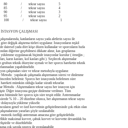
0 / tekrar sayısı 5
5 / tekrar sayısı 4
0 / tekrar sayısı 3
5 / tekrar sayısı 2
00 / tekrar sayısı 1
SYON ÇALIŞMASI
alışmalarında, katılanların sayısı yada aletlerin sayısı ile
 göre değişik alıştırma türleri uygulanır. Istasyonların teşkil
de dairesel yada dört köşe düzen kullanalar ve sporcuların hızla
yondan diğerine geçebilmesi dikkate alınır, kas gruplarına
 yüklenme uygulanacak biçimde istasyonlar kurulur ( örneğin ;
arı, karın kasları, kol kasları gibi ). Seçilecek alıştırmalar
 grubun teknik düzeyine uymalı ve her sporcu hareketin teknik
orlanmadan yapabilmelidir.
 çalışmaları süre ve tekrar metoduyla uygulanır.
odu : yapılacak çalışmada alıştırmanın süresi ve dinlenme
ı önceden belirlenir. Sporcu her istasyonda belirlenen süre
e hareketi mümkün olduğu kadar süratli tekrarlar.
todu : Alıştırmaların tekrar sayısı her istasyon için
iştir. Diğer istasyona geçişte dinlenme verilmez. Tüm
arın bitiminde her sporcu için süre tespit edilir. Antrenmanlar
ürede % 10 – 20 düzelme olunca, her alıştırmanın tekrar sayısı
ve dolayısıyla yükleme yükselir.
rın genel ve özel kuvvetinin geliştirilmesinde çok etkin olan
alışmalarının yararları şöyle sıralanabilir.
orik özelliği antrenman amacına göre geliştirilebilir.
kle maksimal kuvvet, çabuk kuvvet ve kuvvette devamlılık bu
iştirilir ve düzeltilebilir.
a çok sayıda sporcu ile uygulanabilir.