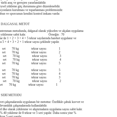
lü araç ve gereçten yararlanılabilir.
el yükleme güç durumuna göre düzenlenebilir.
onların kurulması ve toparlanması problemsizdir.
 ve sporcunun kendini kontrol imkanı vardır.
GASAL METOT
nman metodunda, dalgasal olarak yükselen ve alçalan uygulama
nda yüklenme sabit kalır. Örneğin : 70
e ile 1 + 2 + 3 + 4 + 5 tekrar sayılarında hareket uygulanır ve
a 5 + 4 + 3 + 2 + 1 tekrar sayısı şeklinde yapılır.
i set 70 kg tekrar sayısı 1
i set 70 kg tekrar sayısı 2
ü set 70 kg tekrar sayısı 3
ü set 70 kg tekrar sayısı 4
i set 70 kg tekrar sayısı 5
ı set 70 kg tekrar sayısı 5
i set 70 kg tekrar sayısı 4
i set 70 kg tekrar sayısı 3
u set 70 kg tekrar sayısı 2
u set 70 kg tekrar sayısı 1
İ METODU
alışmalarında uygulanan bir metottur. Özellikle çabuk kuvvet ve
devamlılık çalışmalarında kullanılabilir.
e olarak yüklenme ve alıştırmaların uygulama sayısı sabit kalır.
% 40 yükleme ile 8 tekrar ve 5 seri yapılır. Daha sonra yine %
ekrar 5 seri yapılır.