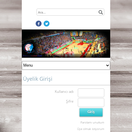
Üyelik Girişi
Kullanıcı adı
Şifre
Parolamı unuttum
Üye olmak istiyorum