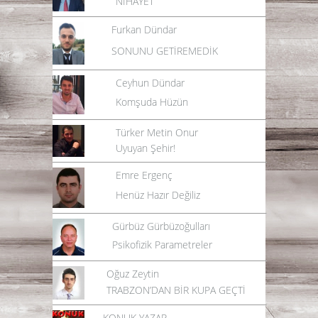
NİHAYET
Furkan Dündar
SONUNU GETİREMEDİK
Ceyhun Dündar
Komşuda Hüzün
Türker Metin Onur
Uyuyan Şehir!
Emre Ergenç
Henüz Hazır Değiliz
Gürbüz Gürbüzoğulları
Psikofizik Parametreler
Oğuz Zeytin
TRABZON’DAN BİR KUPA GEÇTİ
KONUK YAZAR