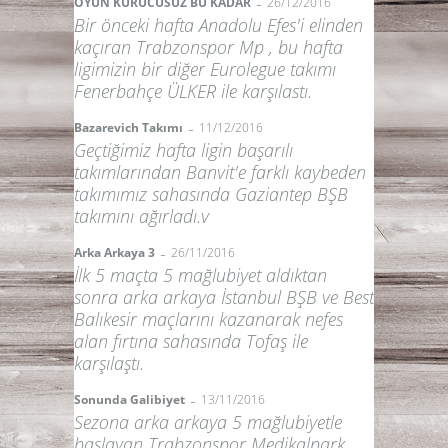
-
OYUN KURUCUSUZ BU KADAR
26/12/2016
Bir önceki hafta Anadolu Efes'i elinden
kaçıran Trabzonspor Mp , bu hafta
ligimizin bir diğer Eurolegue takımı
Fenerbahçe ÜLKER ile karşılastı.
-
Bazarevich Takımı
11/12/2016
Geçtiğimiz hafta ligin başarılı
takımlarından Banvit'e farklı kaybeden
takımımız sahasında Gaziantep BŞB
takımını ağırladı.v
-
Arka Arkaya 3
26/11/2016
İlk 5 maçta 5 mağlubiyet aldıktan
sonra arka arkaya İstanbul BŞB ve Best
Balıkesir maçlarını kazanarak nefes
alan fırtına sahasında Tofaş ile
karşılaştı.
-
Sonunda Galibiyet
13/11/2016
Sezona arka arkaya 5 mağlubiyetle
başlayan Trabzonspor Medikalpark