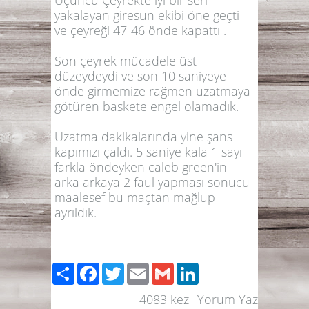
Üçüncü Çeyrekte iyi bir seri
yakalayan giresun ekibi öne geçti
ve çeyreği 47-46 önde kapattı .
Son çeyrek mücadele üst
düzeydeydi ve son 10 saniyeye
önde girmemize rağmen uzatmaya
götüren baskete engel olamadık.
Uzatma dakikalarında yine şans
kapımızı çaldı. 5 saniye kala 1 sayı
farkla öndeyken caleb green'in
arka arkaya 2 faul yapması sonucu
maalesef bu maçtan mağlup
ayrıldık.
Paylaş
Facebook
Twitter
Email
Gmail
LinkedIn
4083
kez
Yorum Yaz