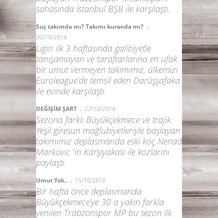
sahasında İstanbul BŞB ile karşılaştı.
-
Suç takımda mı? Takımı kuranda mı?
30/10/2016
Ligin ilk 3 haftasında galibiyetle
tanışamayan ve taraftarlarına en ufak
bir umut vermeyen takımımız, ülkemizi
Euroleague’de temsil eden Darüşşafaka
ile evinde karşılaştı.
-
DEĞİŞİM ŞART
22/10/2016
Sezona farklı Büyükçekmece ve trajik
Yeşil giresun mağlubiyetleriyle başlayan
takımımız deplasmanda eski koç Nenad
Markovic 'in Karşıyakası ile kozlarını
paylaştı.
-
Umut Yok..
15/10/2016
Bir hafta önce deplasmanda
Büyükçekmece’ye 30 a yakın farkla
yenilen Trabzonspor MP bu sezon ilk