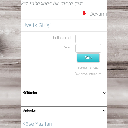
kez sahasında bir maça çıktı.
Devamı
Üyelik Girişi
Kullanıcı adı
Şifre
Parolamı unuttum
Üye olmak istiyorum
Köşe Yazıları