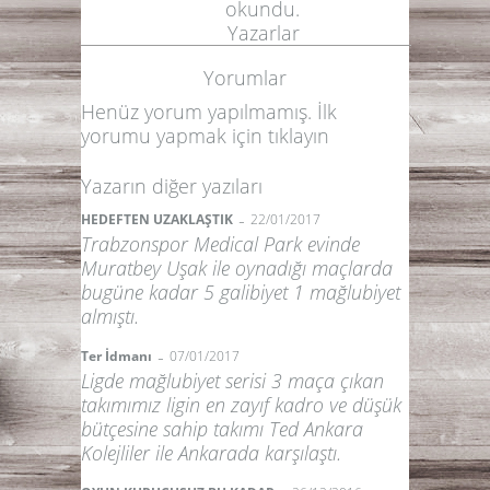
okundu.
Yazarlar
Yorumlar
Henüz yorum yapılmamış. İlk
yorumu yapmak için
tıklayın
Yazarın diğer yazıları
-
HEDEFTEN UZAKLAŞTIK
22/01/2017
Trabzonspor Medical Park evinde
Muratbey Uşak ile oynadığı maçlarda
bugüne kadar 5 galibiyet 1 mağlubiyet
almıştı.
-
Ter İdmanı
07/01/2017
Ligde mağlubiyet serisi 3 maça çıkan
takımımız ligin en zayıf kadro ve düşük
bütçesine sahip takımı Ted Ankara
Kolejliler ile Ankarada karşılaştı.