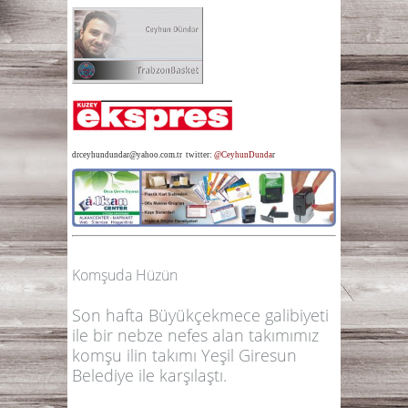
drceyhundundar@yahoo.com.tr twitter:
@CeyhunDunda
r
Komşuda Hüzün
Son hafta Büyükçekmece galibiyeti
ile bir nebze nefes alan takımımız
komşu ilin takımı Yeşil Giresun
Belediye ile karşılaştı.