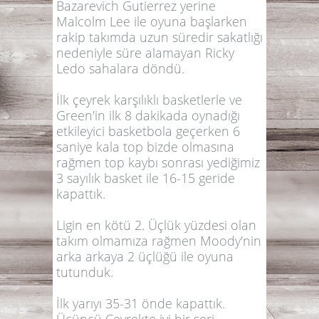
Bazarevich Gutierrez yerine
Malcolm Lee ile oyuna başlarken
rakip takımda uzun süredir sakatlığı
nedeniyle süre alamayan Ricky
Ledo sahalara döndü.
İlk çeyrek karşılıklı basketlerle ve
Green'in ilk 8 dakikada oynadığı
etkileyici basketbola geçerken 6
saniye kala top bizde olmasına
rağmen top kaybı sonrası yediğimiz
3 sayılık basket ile 16-15 geride
kapattık.
Ligin en kötü 2. Üçlük yüzdesi olan
takım olmamıza rağmen Moody'nin
arka arkaya 2 üçlüğü ile oyuna
tutunduk.
İlk yarıyı 35-31 önde kapattık.