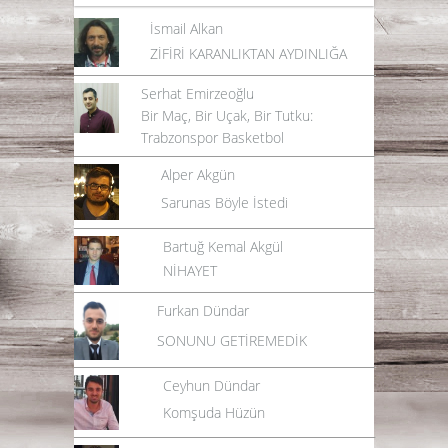
İsmail Alkan
ZİFİRİ KARANLIKTAN AYDINLIĞA
Serhat Emirzeoğlu
Bir Maç, Bir Uçak, Bir Tutku:
Trabzonspor Basketbol
Alper Akgün
Sarunas Böyle İstedi
Bartuğ Kemal Akgül
NİHAYET
Furkan Dündar
SONUNU GETİREMEDİK
Ceyhun Dündar
Komşuda Hüzün