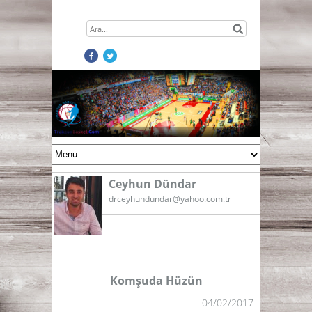
Ceyhun Dündar
drceyhundundar@yahoo.com.tr
Komşuda Hüzün
04/02/2017