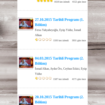
1618 kez izlendi
4152 gün önce
27.10.2015 Tarihli Program (1.
Bölüm)
Fersu Yahyabeyoğlu, Eyüp Yıldız, İsmail
Alkan
1593 kez izlendi
3931 gün önce
04.03.2015 Tarihli Program (2.
Bölüm)
İsmail Alkan, Aydın Örs, Ceyhun Eskici, Eyüp
Yıldız
1587 kez izlendi
4171 gün önce
20.10.2015 Tarihli Program (2.
Bölüm)