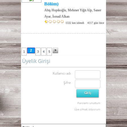
Bölüm)
Abiş Hopikoğlu, Mehmet Yiğit Alp, Saner
Ayar, İsmail Alkan
1532 kez izlendi
4117 gün önce
2
1
3
4
5
Üyelik Girişi
Kullanıcı adı
Şifre
Parolamı unuttum
Üye olmak istiyorum