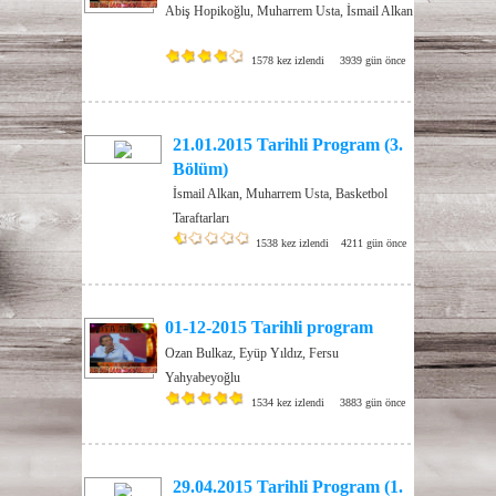
Abiş Hopikoğlu, Muharrem Usta, İsmail Alkan
1578 kez izlendi
3939 gün önce
21.01.2015 Tarihli Program (3.
Bölüm)
İsmail Alkan, Muharrem Usta, Basketbol
Taraftarları
1538 kez izlendi
4211 gün önce
01-12-2015 Tarihli program
Ozan Bulkaz, Eyüp Yıldız, Fersu
Yahyabeyoğlu
1534 kez izlendi
3883 gün önce
29.04.2015 Tarihli Program (1.