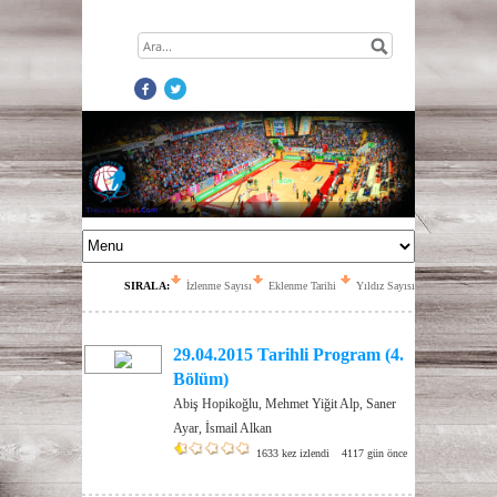
SIRALA:
İzlenme Sayısı
Eklenme Tarihi
Yıldız Sayısı
29.04.2015 Tarihli Program (4.
Bölüm)
Abiş Hopikoğlu, Mehmet Yiğit Alp, Saner
Ayar, İsmail Alkan
1633 kez izlendi
4117 gün önce