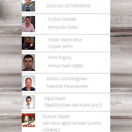
SONUNU GETİREMEDİK
Ceyhun Dündar
Komşuda Hüzün
Türker Metin Onur
Uyuyan Şehir!
Emre Ergenç
Henüz Hazır Değiliz
Gürbüz Gürbüzoğulları
Psikofizik Parametreler
Oğuz Zeytin
TRABZON’DAN BİR KUPA GEÇTİ
KONUK YAZAR
Sen önce ağzını temizle! (Levent
Ustabaşı)