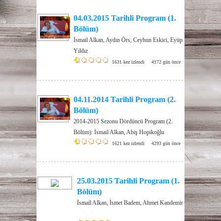
04.03.2015 Tarihli Program (1.
Bölüm)
İsmail Alkan, Aydın Örs, Ceyhun Eskici, Eyüp
Yıldız
1631 kez izlendi
4172 gün önce
04.11.2014 Tarihli Program (2.
Bölüm)
2014-2015 Sezonu Dördüncü Program (2.
Bölüm): İsmail Alkan, Abiş Hopikoğlu
1621 kez izlendi
4293 gün önce
25.03.2015 Tarihli Program (1.
Bölüm)
İsmail Alkan, İsmet Badem, Ahmet Kandemir