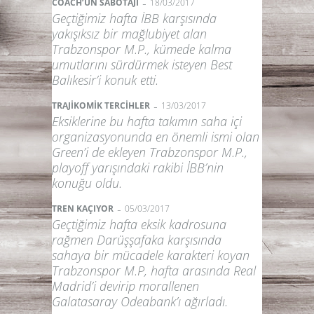
-
COACH’UN SABOTAJI
18/03/2017
Geçtiğimiz hafta İBB karşısında
yakışıksız bir mağlubiyet alan
Trabzonspor M.P., kümede kalma
umutlarını sürdürmek isteyen Best
Balıkesir’i konuk etti.
-
TRAJİKOMİK TERCİHLER
13/03/2017
Eksiklerine bu hafta takımın saha içi
organizasyonunda en önemli ismi olan
Green’i de ekleyen Trabzonspor M.P.,
playoff yarışındaki rakibi İBB’nin
konuğu oldu.
-
TREN KAÇIYOR
05/03/2017
Geçtiğimiz hafta eksik kadrosuna
rağmen Darüşşafaka karşısında
sahaya bir mücadele karakteri koyan
Trabzonspor M.P, hafta arasında Real
Madrid’i devirip morallenen
Galatasaray Odeabank’ı ağırladı.