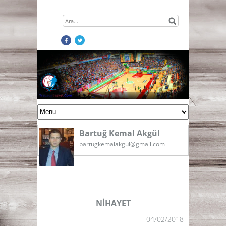
Bartuğ Kemal Akgül
bartugkemalakgul@gmail.com
NİHAYET
04/02/2018