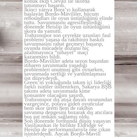
konuk ekip Clevall ile skorda
tutunmayı başardı.
İkinci yarıya Bora’yı kullanarak
başlayan Bordo-Mavililer, hücum
reboundları ile oyun üstünlüğünü elinde
tuttu. Savunmasını agresifleştirdiği
dönemde Heislip ile oyun üstünlüğünü
skora da yansıttı.
Trabzonspor son çeyrekte uzunları faul
problemi yaşasa da rakibinin baskılı
savunmasını rahat geçmeyi başarıp,
oyunda mücadele dozunu hiç
azaltmayınca “nihayet” maçı
kazanmayı bildi.
Bordo-Mavililer adeta sezon başından
itibaren savunmada yaşadığı
problemleri unutmuş gibi oynarken,
savunmada sertliği ve yardımlaşması
üst düzeydeydi.
Green’in yokluğunda takım içi liderliği
farklı isimler üstlenirken, Sakarya BŞB
takımı adeta savunmada kime
konsantre olacağını şaşırdı.
Trabzonspor dış atışa dayalı oyunundan
vazgeçince, potaya giden oyuncular
hem skor üretti hem de rakibin
savunma dengesini bozarak dış atıcılara
boş şut imkânı sağlamış oldu.
Son dönemde formunda düşüş yaşayan
Vasiliauskas ile birlikte Eldridge ve
Heislip de performanslarıyla öne çıkan
isimlerdendi. Ancak Bordo-Mavili