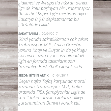
gidilmesi ve Avrupa’da hüsran derken
lige de kötü başlayan bir Trabzonspor.
Basketbol Süper Lig’e merhaba diyen
Sakarya B.Ş.B deplasmanına bu
görüntüde çıkıldı.
-
SAKAT TAKIM
09/04/2017
İkinci yarıda sakatlıklardan çok çeken
Trabzonspor M.P., Caleb Green’in
yanına Kadji ve Duşan’ın da yokluğu
eklenince uzun oyuncusu olmadaN
ligin en formda takımlarından
Gaziantep Basketbol’a konuk oldu.
-
SEZON BİTSİN ARTIK
01/04/2017
Geçen hafta Tofaş karşısında moral
kazanan Trabzonspor M.P., hafta
arasında FIBA Şampiyonlar Ligi’nde
son 4 takım arasına kalarak ülkeyi
gururlandıran Banvit’i konuk etti.