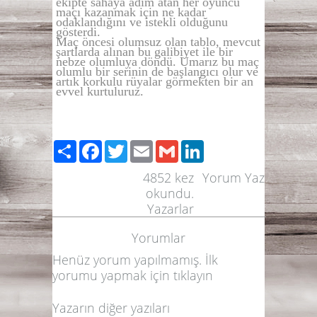
ekipte sahaya adım atan her oyuncu
maçı kazanmak için ne kadar
odaklandığını ve istekli olduğunu
gösterdi.
Maç öncesi olumsuz olan tablo, mevcut
şartlarda alınan bu galibiyet ile bir
nebze olumluya döndü. Umarız bu maç
olumlu bir serinin de başlangıcı olur ve
artık korkulu rüyalar görmekten bir an
evvel kurtuluruz.
Paylaş
Facebook
Twitter
Email
Gmail
LinkedIn
4852
kez
Yorum Yaz
okundu.
Yazarlar
Yorumlar
Henüz yorum yapılmamış. İlk
yorumu yapmak için
tıklayın
Yazarın diğer yazıları