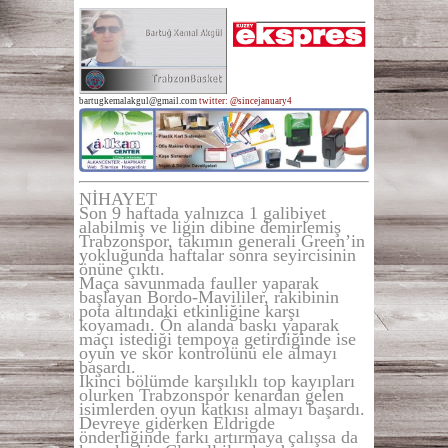
bartugkemalakgul@gmail.com
twitter: @sincejanuary4
NİHAYET
Son 9 haftada yalnızca 1 galibiyet
alabilmiş ve ligin dibine demirlemiş
Trabzonspor, takımın generali Green’in
yokluğunda haftalar sonra seyircisinin
önüne çıktı.
Maça savunmada fauller yaparak
başlayan Bordo-Mavililer, rakibinin
pota altındaki etkinliğine karşı
koyamadı. Ön alanda baskı yaparak
maçı istediği tempoya getirdiğinde ise
oyun ve skor kontrolünü ele almayı
başardı.
İkinci bölümde karşılıklı top kayıpları
olurken Trabzonspor kenardan gelen
isimlerden oyun katkısı almayı başardı.
Devreye giderken Eldrigde
önderliğinde farkı artırmaya çalışsa da