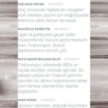
-
SAĞLIKSIZ ORTAM
16/12/2017
Maç öncesinde haftalardır süregelen
mali sıkıntılar üstüne son mağlubiyetler
eklenince tablo katran karasıydı.
-
MUCİZEYLE KAYBETTİK
28/10/2017
Ligde ilk galibiyetini geçen hafta
mükemmel bir hücum performansıyla
alan Trabzonspor, Banvit
deplasmanına moralli çıktı.
-
NEFES BASKETBOLDAN GELDİ
22/10/2017
Trabzonspor sahasında İBB’yi az
sayıda taraftarı önünde ağırladı. Bu
sebeple yazıya da Trabzon şehrinin
spordan bu derece soğumasına sebep
olan herkese sitemlerimizi ileterek
başlayalım.
-
KARA DÜZEN
15/10/2017
Sponsor sıkıntıları, bütçede küçülmeye