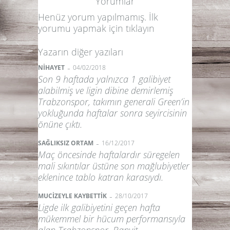
Yorumlar
Henüz yorum yapılmamış. İlk
yorumu yapmak için
tıklayın
Yazarın diğer yazıları
-
NİHAYET
04/02/2018
Son 9 haftada yalnızca 1 galibiyet
alabilmiş ve ligin dibine demirlemiş
Trabzonspor, takımın generali Green’in
yokluğunda haftalar sonra seyircisinin
önüne çıktı.
-
SAĞLIKSIZ ORTAM
16/12/2017
Maç öncesinde haftalardır süregelen
mali sıkıntılar üstüne son mağlubiyetler
eklenince tablo katran karasıydı.
-
MUCİZEYLE KAYBETTİK
28/10/2017
Ligde ilk galibiyetini geçen hafta
mükemmel bir hücum performansıyla
alan Trabzonspor, Banvit