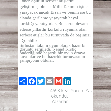
Ömer Aşık’ın serbest atışlarını
geliştirmiş olması Milli Takımın işine
yarayacak a
ncak Ersan ve Semih ise bu
alanda gerileme yaşayarak hayal
kırıklığı yaratıyorlar. Bu sorun devam
ederse yıllardır korkulu rüyamız olan
serbest atışlar bu turnuvada da başımızı
ağrıtabilir.
Sırbistan takımı oyun olarak hazır bir
görüntü sergiledi. Nenad Krstiç
önderliğinde başarılı bir oyun ortaya
koydular ve bu hazırlık turnuvasının
şampiyonu oldular.
Paylaş
Facebook
Twitter
Email
Gmail
LinkedIn
4698
kez
Yorum Yaz
okundu.
Yazarlar