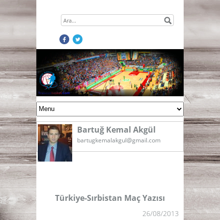
Bartuğ Kemal Akgül
bartugkemalakgul@gmail.com
Türkiye-Sırbistan Maç Yazısı
26/08/2013