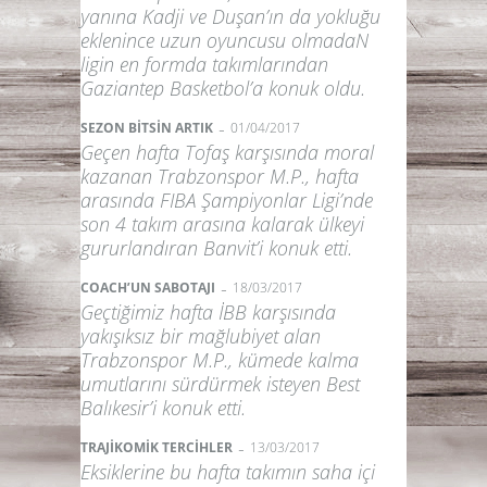
yanına Kadji ve Duşan’ın da yokluğu
eklenince uzun oyuncusu olmadaN
ligin en formda takımlarından
Gaziantep Basketbol’a konuk oldu.
-
SEZON BİTSİN ARTIK
01/04/2017
Geçen hafta Tofaş karşısında moral
kazanan Trabzonspor M.P., hafta
arasında FIBA Şampiyonlar Ligi’nde
son 4 takım arasına kalarak ülkeyi
gururlandıran Banvit’i konuk etti.
-
COACH’UN SABOTAJI
18/03/2017
Geçtiğimiz hafta İBB karşısında
yakışıksız bir mağlubiyet alan
Trabzonspor M.P., kümede kalma
umutlarını sürdürmek isteyen Best
Balıkesir’i konuk etti.
-
TRAJİKOMİK TERCİHLER
13/03/2017
Eksiklerine bu hafta takımın saha içi