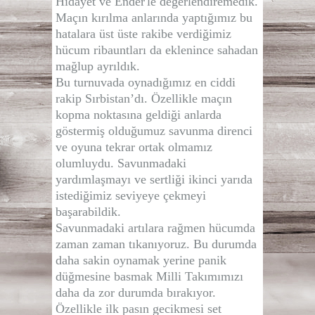
Hidayet ve Ender'le değerlendiremedik.
Maçın kırılma anlarında yaptığımız bu
hatalara üst üste rakibe verdiğimiz
hücum ribauntları da eklenince sahadan
mağlup ayrıldık.
Bu turnuvada oynadığımız en ciddi
rakip Sırbistan’dı. Özellikle maçın
kopma noktasına geldiği anlarda
göstermiş olduğumuz savunma direnci
ve oyuna tekrar ortak olmamız
olumluydu. Savunmadaki
yardımlaşmayı ve sertliği ikinci yarıda
istediğimiz seviyeye çekmeyi
başarabildik.
Savunmadaki artılara rağmen hücumda
zaman zaman tıkanıyoruz. Bu durumda
daha sakin oynamak yerine panik
düğmesine basmak Milli Takımımızı
daha da zor durumda bırakıyor.
Özellikle ilk pasın gecikmesi set