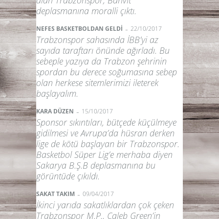
deplasmanına moralli çıktı.
-
NEFES BASKETBOLDAN GELDİ
22/10/2017
Trabzonspor sahasında İBB’yi az
sayıda taraftarı önünde ağırladı. Bu
sebeple yazıya da Trabzon şehrinin
spordan bu derece soğumasına sebep
olan herkese sitemlerimizi ileterek
başlayalım.
-
KARA DÜZEN
15/10/2017
Sponsor sıkıntıları, bütçede küçülmeye
gidilmesi ve Avrupa’da hüsran derken
lige de kötü başlayan bir Trabzonspor.
Basketbol Süper Lig’e merhaba diyen
Sakarya B.Ş.B deplasmanına bu
görüntüde çıkıldı.
-
SAKAT TAKIM
09/04/2017
İkinci yarıda sakatlıklardan çok çeken
Trabzonspor M.P., Caleb Green’in