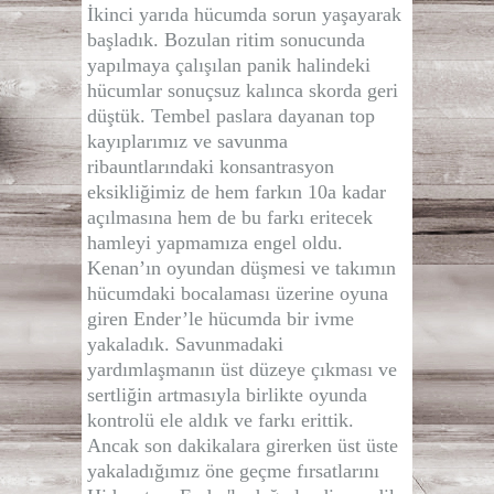
İkinci yarıda hücumda sorun yaşayarak
başladık. Bozulan ritim sonucunda
yapılmaya çalışılan panik halindeki
hücumlar sonuçsuz kalınca skorda geri
düştük. Tembel paslara dayanan top
kayıplarımız ve savunma
ribauntlarındaki konsantrasyon
eksikliğimiz de hem farkın 10a kadar
açılmasına hem de bu farkı eritecek
hamleyi yapmamıza engel oldu.
Kenan’ın oyundan düşmesi ve takımın
hücumdaki bocalaması üzerine oyuna
giren Ender’le hücumda bir ivme
yakaladık. Savunmadaki
yardımlaşmanın üst düzeye çıkması ve
sertliğin artmasıyla birlikte oyunda
kontrolü ele aldık ve farkı erittik.
Ancak son dakikalara girerken üst üste
yakaladığımız öne geçme fırsatlarını